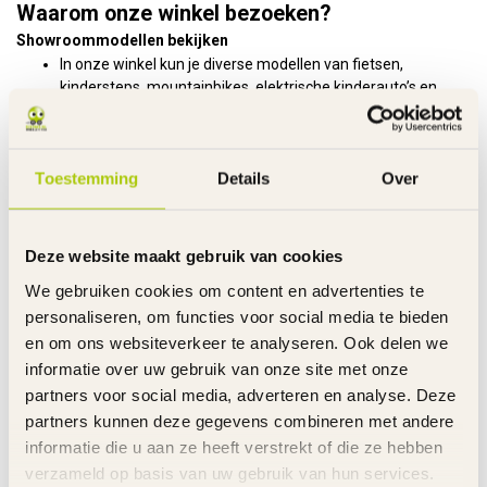
Waarom onze winkel bezoeken?
Showroommodellen bekijken
In onze winkel kun je diverse modellen van fietsen,
kindersteps, mountainbikes, elektrische kinderauto’s en
ander rijdend speelgoed live zien en proberen.
Persoonlijk advies
Ons team in Boxmeer helpt je graag met deskundig advies.
Toestemming
Details
Over
Of je nu op zoek bent naar de juiste kinderfiets of een helm,
je krijgt ondersteuning bij het kiezen van het juiste model
dat past bij jouw wensen.
Deze website maakt gebruik van cookies
Afhalen in onze winkel
We gebruiken cookies om content en advertenties te
Bestel je online? Dan zetten wij je bestelling graag voor je
personaliseren, om functies voor social media te bieden
klaar in onze winkel. Je ontvangt vanzelf een vriendelijke e-
en om ons websiteverkeer te analyseren. Ook delen we
mail zodra alles klaarstaat.
informatie over uw gebruik van onze site met onze
Locatie en bereikbaarheid
partners voor social media, adverteren en analyse. Deze
partners kunnen deze gegevens combineren met andere
Gevestigd op het bedrijventerrein op ’t Leucker 5, 5831 DB
informatie die u aan ze heeft verstrekt of die ze hebben
Boxmeer, is onze winkel goed bereikbaar. Deze centrale locatie
maakt het eenvoudig om je bestelling op te halen of even binnen
verzameld op basis van uw gebruik van hun services.