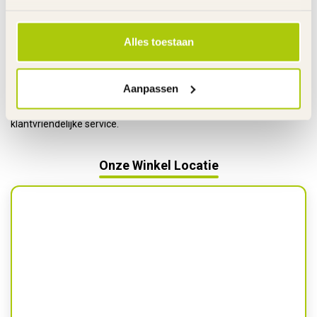
te wandelen voor een proefrit of adviesmoment.
Klantgerichte service
Alles toestaan
Bij Djimmi.nl vinden we persoonlijke service belangrijk. In onze
winkel helpen we je graag met duidelijke uitleg, het laten zien hoe
producten werken en advies op maat. Met onze ervaring in zowel
Aanpassen
de webshop als de fysieke winkel streven wij ernaar om je zo goed
mogelijk te helpen — altijd met het beste advies en een
klantvriendelijke service.
Onze Winkel Locatie