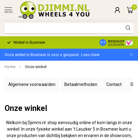
0
MENU
Winkel in Boxmeer
2 Jaar Garantie
9.7
Onze winkel in Boxmeer is voor u geopend - Lees meer
Home
/
Onze winkel
Algemene voorwaarden
Betaalmethoden
Contact
Dis
Onze winkel
Welkom bij Djimmi.nl: shop eenvoudig online of kom langs in onze
winkel. In onze fysieke winkel aan ’t Leucker 5 in Boxmeer kunt u
onze producten van dichtbij bekijken en ervaren in de showroom,