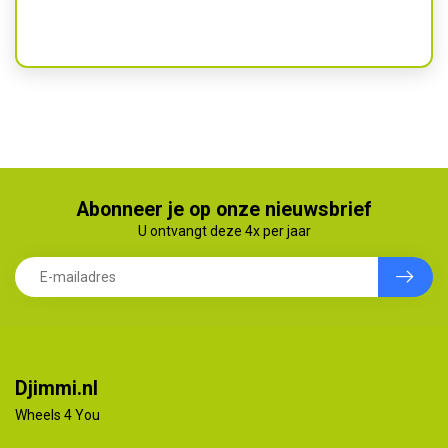
Abonneer je op onze nieuwsbrief
U ontvangt deze 4x per jaar
Djimmi.nl
Wheels 4 You