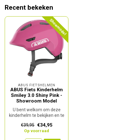
Recent bekeken
Showmodel
ABUS FIETSHELMEN
ABUS Fiets Kinderhelm
Smiley 3.0 Shiny Pink -
Showroom Model
U bent welkom om deze
kinderhelm te bekijken en te
passen tijdens
€34,95
€39,95
onze openingst...
Op voorraad