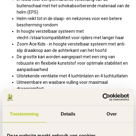
buitenschaal met het schokabsorberende materiaal van de
helm (EPS)
Helm reikt tot in de slaap- en nekzones voor een betere
bescherming rondom
In hoogte verstelbaar systeem met
vlecht-/staartcompatibiliteit voor rijders met langer haar
Zoom Ace Kids - in hoogte verstelbaar systeem met anti-
slip draaiknop aan de achterkant van het hoofd
De grootte kan worden aangepast met een ring van
robuuste en flexibele kunststof voor optimale stabiliteit en
aanpasbaarheid
Uitstekende ventilatie met 4 luchtinlaten en 4 luchtuitlaten
Uitneembare en wasbare vulling voor maximaal
draagcomfort
Geïntegreerd vliegennet
Passieve veiligheid door reflectoren
Overige Kenmerken:
Toestemming
Details
Over
Product
Smiley 3.0
Kleur
Roze
Afwerking
Shiny
Deze website maakt gebruik van cookies