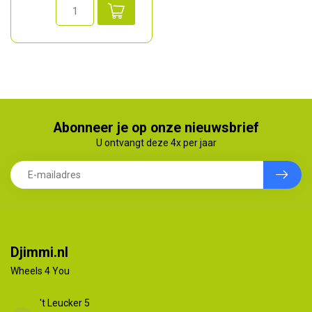
Abonneer je op onze nieuwsbrief
U ontvangt deze 4x per jaar
Djimmi.nl
Wheels 4 You
't Leucker 5