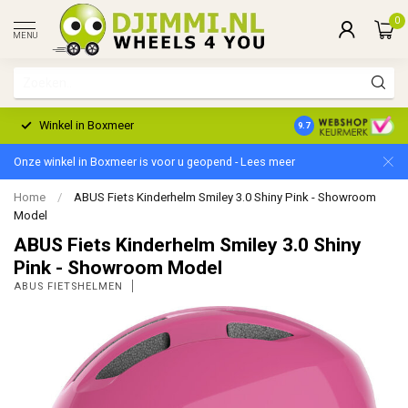
0
MENU
Winkel in Boxmeer
2 Jaar Garantie
9.7
Onze winkel in Boxmeer is voor u geopend - Lees meer
Home
/
ABUS Fiets Kinderhelm Smiley 3.0 Shiny Pink - Showroom
Model
ABUS Fiets Kinderhelm Smiley 3.0 Shiny
Pink - Showroom Model
ABUS FIETSHELMEN