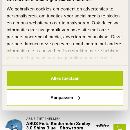
Maat
S 45-50 - M 50-55
We gebruiken cookies om content en advertenties te
Gewicht
S 220 - M 240 gram
personaliseren, om functies voor social media te bieden
Doelgroep
Kinderen
en om ons websiteverkeer te analyseren. Ook delen we
Helmtype
Kinderfiets - MTB
informatie over uw gebruik van onze site met onze
partners voor social media, adverteren en analyse. Deze
Link
partners kunnen deze gegevens combineren met andere
De gehele rubriek Kinderhelm
informatie die u aan ze heeft verstrekt of die ze hebben
Specificaties
verzameld op basis van uw gebruik van hun services.
Gerelateerde producten
Alles toestaan
ABUS FIETSHELMEN
ABUS Fiets Kinderhelm Smiley
€39,95
3.0 Blue Whale - Showroom
€34,95
Model
Aanpassen
Op voorraad
ABUS FIETSHELMEN
ABUS Fiets Kinderhelm Smiley
€39,95
3.0 Shiny Blue - Showroom