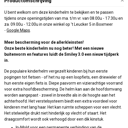
Productomschrijving
U bent welkom om deze kinderhelm te bekijken en te passen
tijdens onze openingstijden van ma. t/m vr. van 08.00u - 17.30u en
za. 09.00u - 12.00u in onze winkel op 't Leucker 5 in Boxmee
r
-
Google Maps
.
Meer bescherming voor de allerkleinsten!
Onze beste kinderhelm nu nog beter! Met een nieuwe
buitenvorm en features luidt de Smiley 3.0 een nieuw tijdperk
in.
De populaire kinderhelm vergezelt kinderen bij hun eerste
pogingen tot fietsen - of het nu op een loopfiets, een driewieler of
hun eerste eigen fiets is. Diepe pasvorm en vizierachtige voorrand
voor extra hoofdbescherming. De helm kan aan de hoofdomvang
worden aangepast - zowel in breedte als in de hoogte aan het
achterhoofd. Het verstelsysteem biedt een extra voordeel voor
kinderen met lang haar. Het kan ruimte scheppen voor een vlecht.
Het stelwieltje drukt niet hinderlijk op vlecht of staart. Het
draagcomfort wordt ook verhoogd door een dik kinstuk.
In-Mold voor een permanente verbinding van de