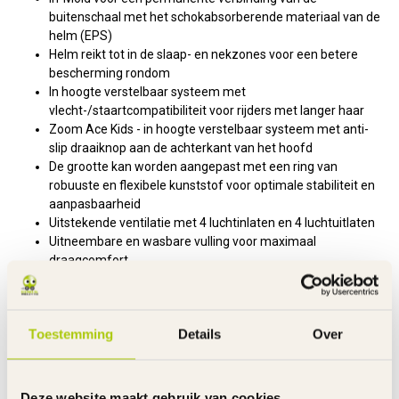
buitenschaal met het schokabsorberende materiaal van de
helm (EPS)
Helm reikt tot in de slaap- en nekzones voor een betere
bescherming rondom
In hoogte verstelbaar systeem met
vlecht-/staartcompatibiliteit voor rijders met langer haar
Zoom Ace Kids - in hoogte verstelbaar systeem met anti-
slip draaiknop aan de achterkant van het hoofd
De grootte kan worden aangepast met een ring van
robuuste en flexibele kunststof voor optimale stabiliteit en
aanpasbaarheid
Uitstekende ventilatie met 4 luchtinlaten en 4 luchtuitlaten
Uitneembare en wasbare vulling voor maximaal
draagcomfort
Geïntegreerd vliegennet
Passieve veiligheid door reflectoren
Overige Kenmerken:
Toestemming
Details
Over
Product
Smiley 3.0
Kleur
Blauw
Afwerking
Shiny
Deze website maakt gebruik van cookies