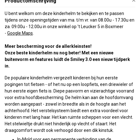
Productomschrijving
U bent welkom om deze kinderhelm te bekijken en te passen
tijdens onze openingstijden van ma. t/m vr. van 08.00u - 17.30u en
za. 09.00u - 12.00u in onze winkel op 't Leucker 5 in Boxmee
r
-
Google Maps
.
Meer bescherming voor de allerkleinsten!
Onze beste kinderhelm nu nog beter! Met een nieuwe
buitenvorm en features luidt de Smiley 3.0 een nieuw tijdperk
in.
De populaire kinderhelm vergezelt kinderen bij hun eerste
pogingen tot fietsen - of het nu op een loopfiets, een driewieler of
hun eerste eigen fiets is. Diepe pasvorm en vizierachtige voorrand
voor extra hoofdbescherming. De helm kan aan de hoofdomvang
worden aangepast - zowel in breedte als in de hoogte aan het
achterhoofd. Het verstelsysteem biedt een extra voordeel voor
kinderen met lang haar. Het kan ruimte scheppen voor een vlecht.
Het stelwieltje drukt niet hinderlijk op vlecht of staart. Het
draagcomfort wordt ook verhoogd door een dik kinstuk.
In-Mold voor een permanente verbinding van de