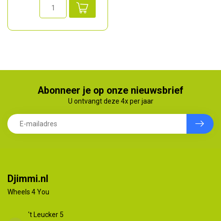
Abonneer je op onze nieuwsbrief
U ontvangt deze 4x per jaar
Djimmi.nl
Wheels 4 You
't Leucker 5