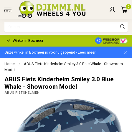
0
MENU
Winkel in Boxmeer
2 Jaar Garantie
9.7
Onze winkel in Boxmeer is voor u geopend - Lees meer
Home
/
ABUS Fiets Kinderhelm Smiley 3.0 Blue Whale - Showroom
Model
ABUS Fiets Kinderhelm Smiley 3.0 Blue
Whale - Showroom Model
ABUS FIETSHELMEN