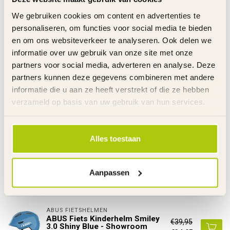
Maat
S 45-50 - M 50-55
We gebruiken cookies om content en advertenties te
Gewicht
S 220 - M 240 gram
personaliseren, om functies voor social media te bieden
Doelgroep
Kinderen
en om ons websiteverkeer te analyseren. Ook delen we
Helmtype
Kinderfiets - MTB
informatie over uw gebruik van onze site met onze
partners voor social media, adverteren en analyse. Deze
Link
partners kunnen deze gegevens combineren met andere
De gehele rubriek Kinderhelm
informatie die u aan ze heeft verstrekt of die ze hebben
Specificaties
verzameld op basis van uw gebruik van hun services.
Gerelateerde producten
Alles toestaan
ABUS FIETSHELMEN
ABUS Fiets Kinderhelm Smiley
€39,95
3.0 Shiny Pink - Showroom
€34,95
Model
Aanpassen
Op voorraad
ABUS FIETSHELMEN
ABUS Fiets Kinderhelm Smiley
€39,95
3.0 Shiny Blue - Showroom