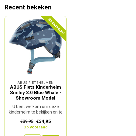
Recent bekeken
Showmodel
ABUS FIETSHELMEN
ABUS Fiets Kinderhelm
Smiley 3.0 Blue Whale -
Showroom Model
U bent welkom om deze
kinderhelm te bekijken en te
passen tijdens
€34,95
€39,95
onze openingst...
Op voorraad