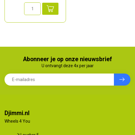
Abonneer je op onze nieuwsbrief
U ontvangt deze 4x per jaar
Djimmi.nl
Wheels 4 You