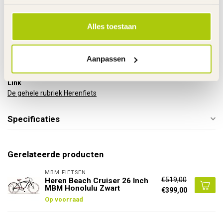
Ringslot
AXA
Stuurhoogte
Verstelbaar
Alles toestaan
Zadelhoogte
Verstelbaar
Gewicht product
16 kg
Voor gemonteerd
85%
Aanpassen
Garantie
2 Jaar m.u.v. slijtageonderdelen
Link
De gehele rubriek Herenfiets
Specificaties
Gerelateerde producten
MBM FIETSEN
€519,00
Heren Beach Cruiser 26 Inch
MBM Honolulu Zwart
€399,00
Op voorraad