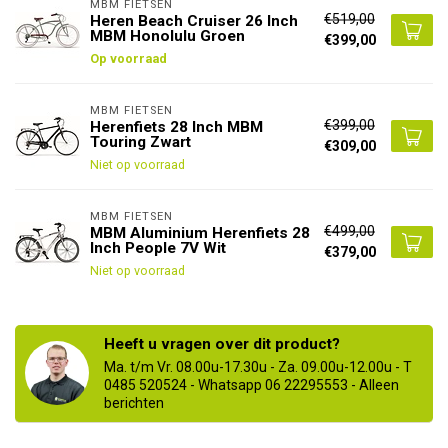
MBM FIETSEN
€519,00
Heren Beach Cruiser 26 Inch
MBM Honolulu Groen
€399,00
Op voorraad
MBM FIETSEN
€399,00
Herenfiets 28 Inch MBM
Touring Zwart
€309,00
Niet op voorraad
MBM FIETSEN
€499,00
MBM Aluminium Herenfiets 28
Inch People 7V Wit
€379,00
Niet op voorraad
Heeft u vragen over dit product?
Ma. t/m Vr. 08.00u-17.30u - Za. 09.00u-12.00u - T
0485 520524 - Whatsapp 06 22295553 - Alleen
berichten