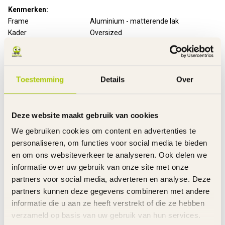
Kenmerken:
Frame
Aluminium - matterende lak
Kader
Oversized
Versnellingen
Shimano Altus Revoshift
Aantal versnellingen
7 Derailleur
Remmen
Handremmen voor en achter
Uitvoering remmen
Aluminium V-Brakes
Toestemming
Details
Over
Remgrepen
Aluminium
Stuurpen
Verstelbaar
Velgen
Aluminium
Deze website maakt gebruik van cookies
Banden
Kenda, 40 - 622 reflecterend
We gebruiken cookies om content en advertenties te
Spatborden
Kunststof
personaliseren, om functies voor social media te bieden
Naafdynamo
Shimano DH-C3000-3N-NT
en om ons websiteverkeer te analyseren. Ook delen we
Verlichting voor
AXA halogeen koplamp
informatie over uw gebruik van onze site met onze
Verlichting achter
Led
partners voor social media, adverteren en analyse. Deze
Kettingkast
Pistooltype
partners kunnen deze gegevens combineren met andere
Bagagedrager
Achter
informatie die u aan ze heeft verstrekt of die ze hebben
Standaard
Aluminium
verzameld op basis van uw gebruik van hun services.
Bel
Metaal - zilver