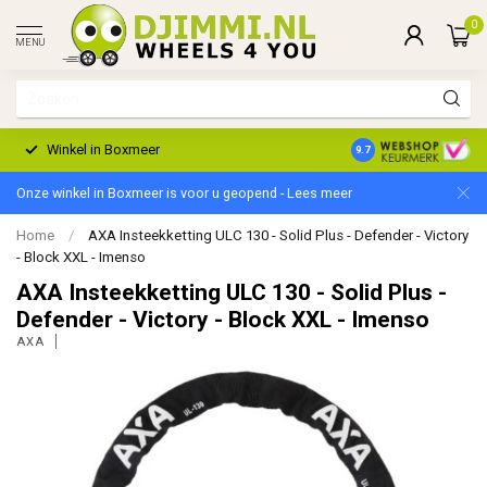
0
MENU
Winkel in Boxmeer
2 Jaar Garantie
9.7
Onze winkel in Boxmeer is voor u geopend - Lees meer
Home
/
AXA Insteekketting ULC 130 - Solid Plus - Defender - Victory
- Block XXL - Imenso
AXA Insteekketting ULC 130 - Solid Plus -
Defender - Victory - Block XXL - Imenso
AXA