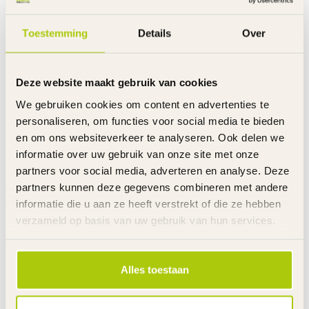
Lengte: 130 cm
Diameter schakels: 5,5 mm
Toestemming
Details
Over
Diameter plug-in pin: 10 mm
Productgewicht: 760 gram
Deze website maakt gebruik van cookies
We gebruiken cookies om content en advertenties te
personaliseren, om functies voor social media te bieden
en om ons websiteverkeer te analyseren. Ook delen we
informatie over uw gebruik van onze site met onze
partners voor social media, adverteren en analyse. Deze
partners kunnen deze gegevens combineren met andere
informatie die u aan ze heeft verstrekt of die ze hebben
Specificaties
verzameld op basis van uw gebruik van hun services.
Gerelateerde producten
Alles toestaan
AXA
€42,95
Ringslot AXA Atlas ART 2 Plug-