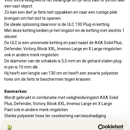
Voor extra veiligheid is het belangrijk om je fiets vast te zetten aan
een vast object.
Zo kan een dief je fiets niet oppakken en naar een rustige plek
brengen om het slot te openen.
De ideale oplossing daarvoor is de ULC 130 Plug-in ketting.
Met deze ketting bedien je het ringslot en de ketting met slechts 1
sleutel.
De ULC is een universele ketting en past naast de AXA Solid Plus,
Defender, Victory, Block XXL, Imenso Large en X Large ringsloten
ook in andere merk ringsloten.
De diameter van de schakels is 5,5 mm en de gehard stalen plug-
in pin is 10 mm dik.
Hij heeft een lengte van 130 cm en heeft een zwarte polyester
hoes om de fiets te beschermen tegen krassen.
Kenmerken:
Wordt gebruikt in combinatie met veiligheidsringslot AXA Solid
Plus, Defender, Victory, Block XXL, Imenso Large en X Large
Past ook in andere merk ringsloten
Sterke polyester hoes ter voorkoming van beschadiging
Overige kenmerken: