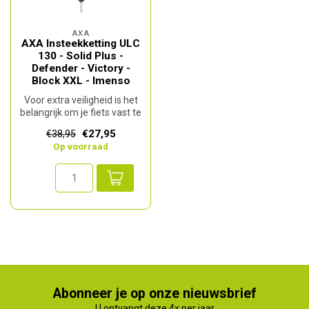
AXA
AXA Insteekketting ULC
130 - Solid Plus -
Defender - Victory -
Block XXL - Imenso
Voor extra veiligheid is het
belangrijk om je fiets vast te
zetten aan een vast ...
€27,95
€38,95
Op voorraad
Abonneer je op onze nieuwsbrief
U ontvangt deze 4x per jaar