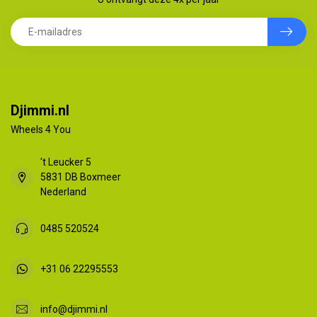
Djimmi.nl
Wheels 4 You
't Leucker 5
5831 DB Boxmeer
Nederland
0485 520524
+31 06 22295553
info@djimmi.nl