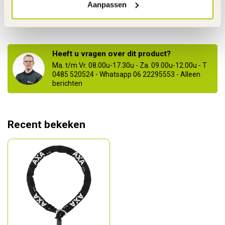
Aanpassen
in 58 mm
€27,95
Niet op voorraad
Heeft u vragen over dit product?
Ma. t/m Vr. 08.00u-17.30u - Za. 09.00u-12.00u - T
0485 520524 - Whatsapp 06 22295553 - Alleen
berichten
Recent bekeken