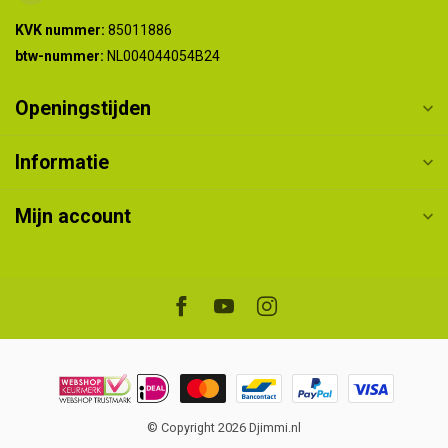
KVK nummer:
85011886
btw-nummer:
NL004044054B24
Openingstijden
Informatie
Mijn account
© Copyright 2026 Djimmi.nl