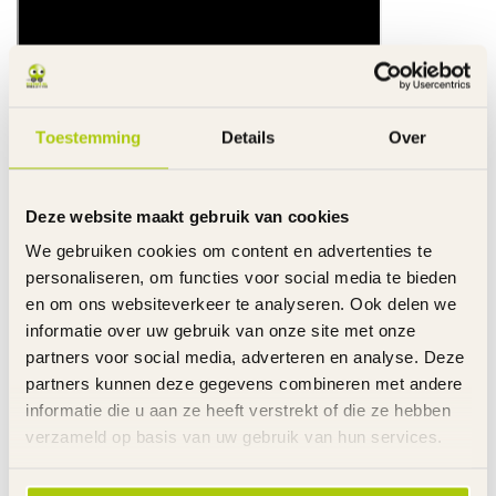
Toestemming
Details
Over
Specificaties
Deze website maakt gebruik van cookies
We gebruiken cookies om content en advertenties te
Gerelateerde producten
personaliseren, om functies voor social media te bieden
en om ons websiteverkeer te analyseren. Ook delen we
AXA
€42,95
Ringslot AXA Atlas ART 2 Plug-
informatie over uw gebruik van onze site met onze
in 58 mm
€27,95
partners voor social media, adverteren en analyse. Deze
Op voorraad
partners kunnen deze gegevens combineren met andere
informatie die u aan ze heeft verstrekt of die ze hebben
SIMSON
verzameld op basis van uw gebruik van hun services.
€19,95
Simson Sleutel Kabelslot
Excellent 100 cm - 15 mm
€14,95
Op voorraad