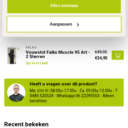
Alles toestaan
AXA
AXA Insteekketting ULC 130 -
€38,95
Solid Plus - Defender - Victory -
Aanpassen
€27,95
Block XXL - Imenso
Op voorraad
FALKX
€49,95
Vouwslot Falkx Muscle 95 Art -
2 Sterren
€34,95
Op voorraad
Heeft u vragen over dit product?
Ma. t/m Vr. 08.00u-17.30u - Za. 09.00u-12.00u - T
0485 520524 - Whatsapp 06 22295553 - Alleen
berichten
Recent bekeken