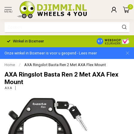
0
MENU
Winkel in Boxmeer
2 Jaar Garantie
9.7
Onze winkel in Boxmeer is voor u geopend - Lees meer
Home
/
AXA Ringslot Basta Ren 2 Met AXA Flex Mount
AXA Ringslot Basta Ren 2 Met AXA Flex
Mount
AXA