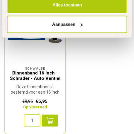
Alles toestaan
Aanpassen
SCHWALBE
Binnenband 16 Inch -
Schrader - Auto Ventiel
Deze binnenband is
bestemd voor een 16 inch
wiel.
€5,95
€9,95
De maatvoering is 16 x
Op voorraad
1.75/2...