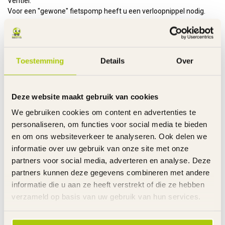
Ventiel.
Voor een "gewone" fietspomp heeft u een verloopnippel nodig.
Specificaties
Toestemming
Details
Over
Gerelateerde producten
FALKX
€3,95
Verloopnippel Auto Ventiel naar
Deze website maakt gebruik van cookies
Dunlop Ventiel
€1,95
Op voorraad
We gebruiken cookies om content en advertenties te
personaliseren, om functies voor social media te bieden
en om ons websiteverkeer te analyseren. Ook delen we
Heeft u vragen over dit product?
informatie over uw gebruik van onze site met onze
Ma. t/m Vr. 08.00u-17.30u - Za. 09.00u-12.00u - T
partners voor social media, adverteren en analyse. Deze
0485 520524 - Whatsapp 06 22295553 - Alleen
partners kunnen deze gegevens combineren met andere
berichten
informatie die u aan ze heeft verstrekt of die ze hebben
verzameld op basis van uw gebruik van hun services.
Recent bekeken