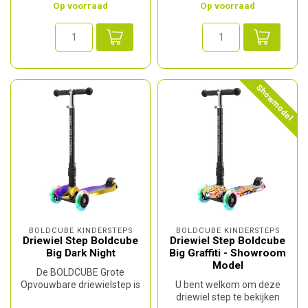
Op voorraad
Op voorraad
Showmodel
BOLDCUBE KINDERSTEPS
BOLDCUBE KINDERSTEPS
Driewiel Step Boldcube
Driewiel Step Boldcube
Big Dark Night
Big Graffiti - Showroom
Model
De BOLDCUBE Grote
Opvouwbare driewielstep is
U bent welkom om deze
de ideale keuze voor
driewiel step te bekijken