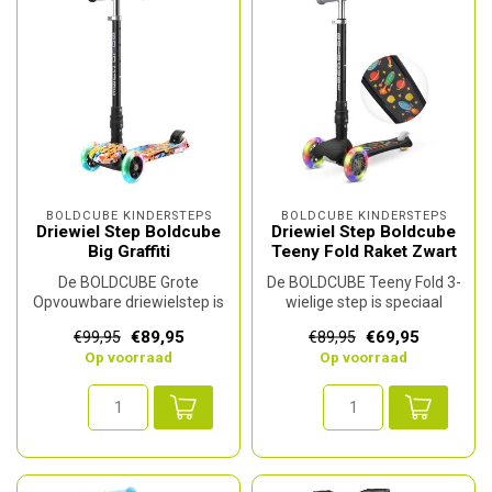
BOLDCUBE KINDERSTEPS
BOLDCUBE KINDERSTEPS
Driewiel Step Boldcube
Driewiel Step Boldcube
Big Graffiti
Teeny Fold Raket Zwart
De BOLDCUBE Grote
De BOLDCUBE Teeny Fold 3-
Opvouwbare driewielstep is
wielige step is speciaal
de ideale keuze voor
ontworpen voor de
€89,95
€69,95
€99,95
€89,95
kinderen vanaf...
allerkleinst...
Op voorraad
Op voorraad