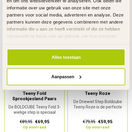
en om ons websiteverkeer te analyseren. Ook delen we
informatie over uw gebruik van onze site met onze
partners voor social media, adverteren en analyse. Deze
partners kunnen deze gegevens combineren met andere
informatie die u aan ze heeft verstrekt of die ze hebben
verzameld op basis van uw gebruik van hun services.
Alles toestaan
Aanpassen
BOLDCUBE KINDERSTEPS
BOLDCUBE KINDERSTEPS
Driewiel Step Boldcube
Driewiel Step Boldcube
Teeny Fold
Teeny Roze
Sprookjesland Paars
De Driewiel Step Boldcube
De BOLDCUBE Teeny Fold 3-
Teeny Roze is de perfecte
wielige step is speciaal
eerste step voor jonge
ontworpen voor de
kinde...
€69,95
€59,95
€89,95
€79,95
allerkleinst...
Op voorraad
Op voorraad