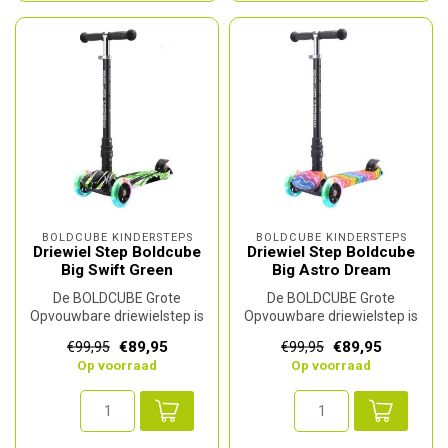
BOLDCUBE KINDERSTEPS
BOLDCUBE KINDERSTEPS
Driewiel Step Boldcube
Driewiel Step Boldcube
Big Swift Green
Big Astro Dream
De BOLDCUBE Grote
De BOLDCUBE Grote
Opvouwbare driewielstep is
Opvouwbare driewielstep is
de ideale keuze voor
de ideale keuze voor
€89,95
€89,95
€99,95
€99,95
kinderen vanaf...
kinderen vanaf...
Op voorraad
Op voorraad