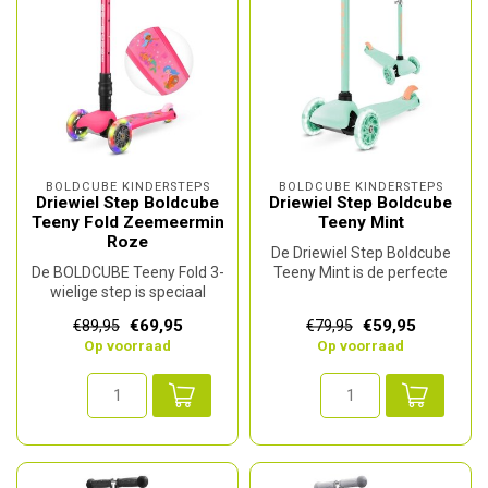
BOLDCUBE KINDERSTEPS
BOLDCUBE KINDERSTEPS
Driewiel Step Boldcube
Driewiel Step Boldcube
Teeny Fold Zeemeermin
Teeny Mint
Roze
De Driewiel Step Boldcube
De BOLDCUBE Teeny Fold 3-
Teeny Mint is de perfecte
wielige step is speciaal
eerste step voor jonge
ontworpen voor de
kinde...
€69,95
€59,95
€89,95
€79,95
allerkleinst...
Op voorraad
Op voorraad