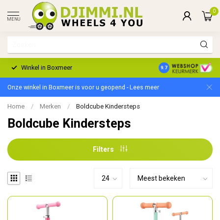
0
MENU
Winkel in Boxmeer
2 Jaar Garantie
9.7
Onze winkel in Boxmeer is voor u geopend - Lees meer
Home
/
Merken
/
Boldcube Kindersteps
Boldcube Kindersteps
Filters