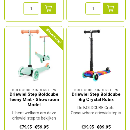
Showmodel
BOLDCUBE KINDERSTEPS
BOLDCUBE KINDERSTEPS
Driewiel Step Boldcube
Driewiel Step Boldcube
Teeny Mint - Showroom
Big Crystal Rubix
Model
De BOLDCUBE Grote
U bent welkom om deze
Opvouwbare driewielstep is
driewiel step te bekijken
de ideale keuze voor
tijdens onze openingstijden
kinderen vanaf...
€59,95
€89,95
€79,95
€99,95
van ...