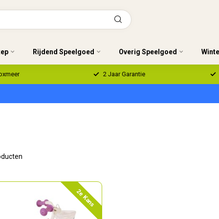
tep
Rijdend Speelgoed
Overig Speelgoed
Wint
Boxmeer
2 Jaar Garantie
ducten
2e Kans