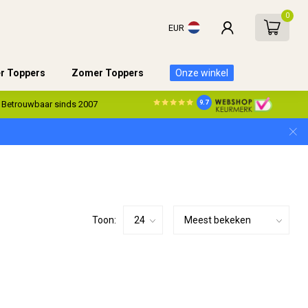
0
EUR
er Toppers
Zomer Toppers
Onze winkel
9.7
Betrouwbaar sinds 2007
Toon: