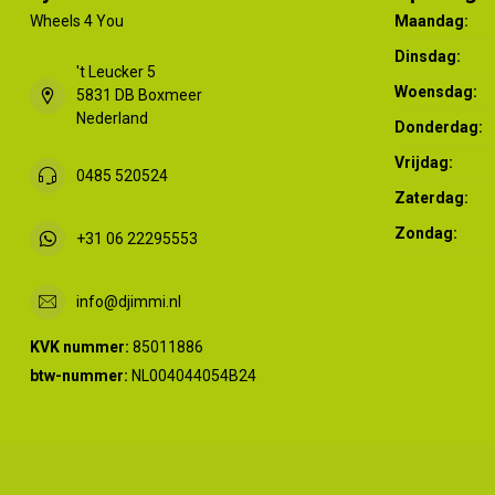
Wheels 4 You
Maandag:
Dinsdag:
't Leucker 5
Woensdag:
5831 DB Boxmeer
Nederland
Donderdag:
Vrijdag:
0485 520524
Zaterdag:
Zondag:
+31 06 22295553
info@djimmi.nl
KVK nummer:
85011886
btw-nummer:
NL004044054B24