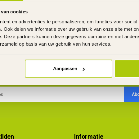
 van cookies
Toon
1
-
1
van 1
ent en advertenties te personaliseren, om functies voor social
. Ook delen we informatie over uw gebruik van onze site met on
e. Deze partners kunnen deze gegevens combineren met andere i
erzameld op basis van uw gebruik van hun services.
Aanpassen
Abonneer je op onze nieuwsbrief
U ontvangt deze 4x per jaar
Ab
ijden
Informatie