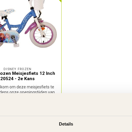
DISNEY FROZEN
ozen Meisjesfiets 12 Inch
20524 - 2e Kans
lkom om deze meisjesfiets te
ijdens onze openingstijden van
m...
€109,00
€149,95
rraad
Details