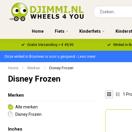
Home
Fiets
Kinderfiets
Kinders
Gratis Verzending > € 49,95
Winkel in 
Onze winkel in Boxmeer is voor u geopend - Lees meer
Home
/
Merken
/
Disney Frozen
Disney Frozen
1
Pro
Merken
Alle merken
Disney Frozen
Inches