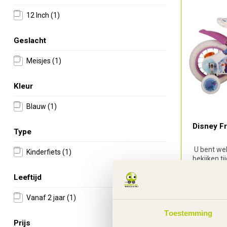
12 Inch
(1)
Geslacht
Meisjes
(1)
Kleur
Blauw
(1)
Disney Fr
Type
U bent we
Kinderfiets
(1)
bekijken t
Leeftijd
Vanaf 2 jaar
(1)
Op voo
Toestemming
Prijs