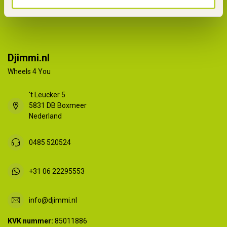
Djimmi.nl
Wheels 4 You
't Leucker 5
5831 DB Boxmeer
Nederland
0485 520524
+31 06 22295553
info@djimmi.nl
KVK nummer:
85011886