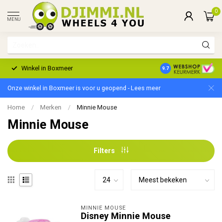
0
MENU
Winkel in Boxmeer
2 Jaar Garantie
9.7
Onze winkel in Boxmeer is voor u geopend - Lees meer
Home
/
Merken
/
Minnie Mouse
Minnie Mouse
Filters
MINNIE MOUSE
Disney Minnie Mouse