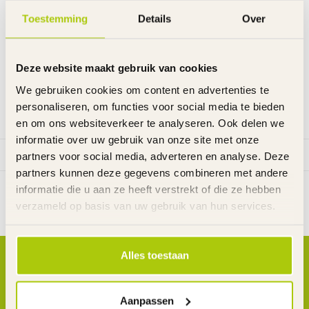
Mouse kinderauto te bekijken ...
Toestemming
Details
Over
€249,00
€349,00
Je bespaart 40%
Op voorraad
Deze website maakt gebruik van cookies
Alleen te bekijken in onze winkel
We gebruiken cookies om content en advertenties te
personaliseren, om functies voor social media te bieden
en om ons websiteverkeer te analyseren. Ook delen we
informatie over uw gebruik van onze site met onze
partners voor social media, adverteren en analyse. Deze
Toon
1
-
2
van 2
partners kunnen deze gegevens combineren met andere
informatie die u aan ze heeft verstrekt of die ze hebben
verzameld op basis van uw gebruik van hun services.
Alles toestaan
Abonneer je op onze nieuwsbrief
U ontvangt deze 4x per jaar
Aanpassen