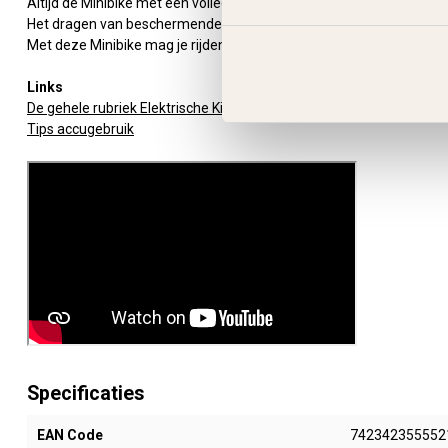
Altijd de Minibike met een volledig opgeladen accu wegzetten.
Het dragen van beschermende kleding en een helm
Met deze Minibike mag je rijden op "eigen terrein".
Links
De gehele rubriek Elektrische Kindermotor
Tips accugebruik
Specificaties
EAN Code
742342355552