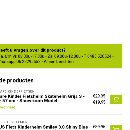
eeft u vragen over dit product?
a. t/m Vr. 08.00u-17.30u - Za. 09.00u-12.00u - T 0485 520524 -
hatsapp 06 22295553 - Alleen berichten
de producten
ARE KINDERFIETSEN
€29,95
are Kinder Fietshelm Skatehelm Grijs S -
 - 57 cm - Showroom Model
€19,95
voorraad
S FIETSHELMEN
€39,95
S Fiets Kinderhelm Smiley 3.0 Shiny Blue