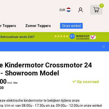
0
EUR
er Toppers
Zomer Toppers
Onze winkel
9.7
Betrouwbaar sinds 2007
he Kindermotor Crossmotor 24
 - Showroom Model
,00
Op voorraad
Incl. btw
00
ze elektrische kindermotor te bekijken tijdens onze
a. t/m vr. van 08.00u - 17.30u en za. 09.00u - 12.00u in onze winkel