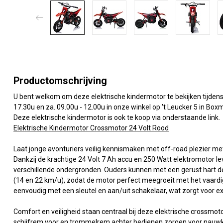
Productomschrijving
U bent welkom om deze elektrische kindermotor te bekijken tijdens
17.30u en za. 09.00u - 12.00u in onze winkel op 't Leucker 5 i
n Boxm
Deze elektrische kindermotor is ook te koop via onderstaande link.
Elektrische Kindermotor Crossmotor 24 Volt Rood
Laat jonge avonturiers veilig kennismaken met off-road plezier me
Dankzij de krachtige 24 Volt 7 Ah accu en 250 Watt elektromotor l
verschillende ondergronden. Ouders kunnen met een gerust hart de 
(14 en 22 km/u), zodat de motor perfect meegroeit met het vaardig
eenvoudig met een sleutel en aan/uit schakelaar, wat zorgt voor e
Comfort en veiligheid staan centraal bij deze elektrische crossm
schijfrem voor en trommelrem achter bedienen zorgen voor nauwke