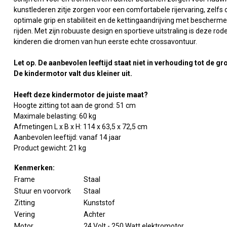
kunstlederen zitje zorgen voor een comfortabele rijervaring, zelfs
optimale grip en stabiliteit en de kettingaandrijving met bescherme
rijden. Met zijn robuuste design en sportieve uitstraling is deze ro
kinderen die dromen van hun eerste echte crossavontuur.
Let op. De aanbevolen leeftijd staat niet in verhouding tot de g
De kindermotor valt dus kleiner uit.
Heeft deze kindermotor de juiste maat?
Hoogte zitting tot aan de grond: 51 cm
Maximale belasting: 60 kg
Afmetingen L x B x H: 114 x 63,5 x 72,5 cm
Aanbevolen leeftijd: vanaf 14 jaar
Product gewicht: 21 kg
Kenmerken:
Frame
Staal
Stuur en voorvork
Staal
Zitting
Kunststof
Vering
Achter
Motor
24 Volt - 250 Watt elektromotor