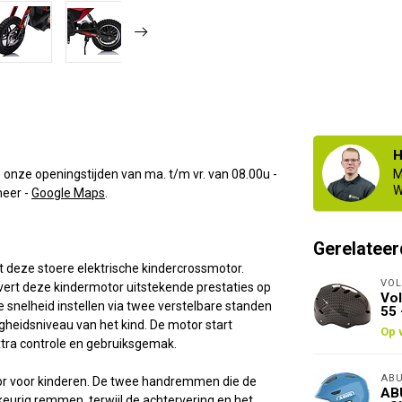
H
 onze openingstijden van ma. t/m vr. van 08.00u -
M
W
eer -
Google Maps
.
Gerelateer
t deze stoere elektrische kindercrossmotor.
VOL
evert deze kindermotor uitstekende prestaties op
Vol
snelheid instellen via twee verstelbare standen
55
heidsniveau van het kind. De motor start
Op 
xtra controle en gebruiksgemak.
ABU
otor voor kinderen. De twee handremmen die de
ABU
urig remmen, terwijl de achtervering en het