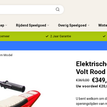
tep
Rijdend Speelgoed
Overig Speelgoed
Wint
Boxmeer
2 Jaar Garantie
oom Model
Elektrisc
Volt Rood
€349
€369,00
Uw voordeel €20,
U bent welkom om de
openingstijden van m