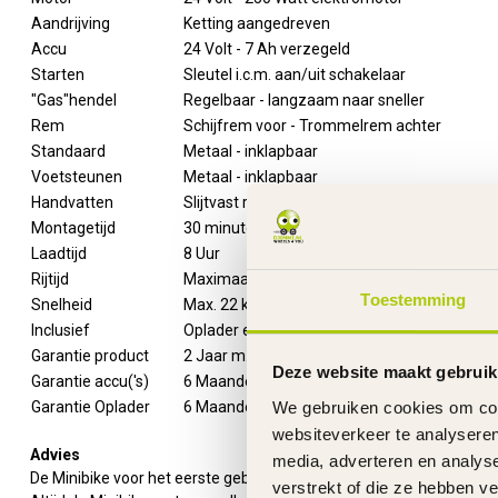
Aandrijving
Ketting aangedreven
Accu
24 Volt - 7 Ah verzegeld
Starten
Sleutel i.c.m. aan/uit schakelaar
"Gas"hendel
Regelbaar - langzaam naar sneller
Rem
Schijfrem voor - Trommelrem achter
Standaard
Metaal - inklapbaar
Voetsteunen
Metaal - inklapbaar
Handvatten
Slijtvast rubber
Montagetijd
30 minuten
Laadtijd
8 Uur
Rijtijd
Maximaal 45 minuten aaneengesloten
Toestemming
Snelheid
Max. 22 km/u
Inclusief
Oplader en handleiding
Garantie product
2 Jaar m.u.v. slijtageonderdelen
Deze website maakt gebruik
Garantie accu('s)
6 Maanden
Garantie Oplader
6 Maanden
We gebruiken cookies om cont
websiteverkeer te analyseren
Advies
media, adverteren en analys
De Minibike voor het eerste gebruik 8 uur opladen.
verstrekt of die ze hebben v