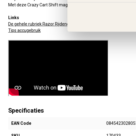
Met deze Crazy Cart Shift mag je rijden op "eigen terrein".
Links
De gehele rubriek Razor Rijdend Speelgoed
Tips accugebruik
Specificaties
EAN Code
084542302805
SKU
170433