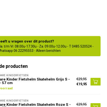
eeft u vragen over dit product?
a. t/m Vr. 08.00u-17.30u - Za. 09.00u-12.00u - T 0485 520524 -
hatsapp 06 22295553 - Alleen berichten
de producten
ARE KINDERFIETSEN
€29,95
are Kinder Fietshelm Skatehelm Grijs S -
- 57 cm
€19,95
voorraad
ARE KINDERFIETSEN
€29,95
are Kinder Fietshelm Skatehelm Roze S -