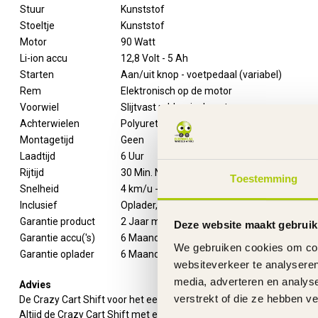
Stuur
Kunststof
Stoeltje
Kunststof
Motor
90 Watt
Li-ion accu
12,8 Volt - 5 Ah
Starten
Aan/uit knop - voetpedaal (variabel)
Rem
Elektronisch op de motor
Voorwiel
Slijtvast rubber incl. motor
Achterwielen
Polyurethaan
Montagetijd
Geen
Laadtijd
6 Uur
Rijtijd
30 Min. Normaal - 60 min. Eco
Toestemming
Snelheid
4 km/u - Eco - 13 km/u - Normaal
Inclusief
Oplader, handleiding en vlag
Garantie product
2 Jaar m.u.v. slijtageonderdelen
Deze website maakt gebruik
Garantie accu('s)
6 Maanden
We gebruiken cookies om cont
Garantie oplader
6 Maanden
websiteverkeer te analyseren
media, adverteren en analys
Advies
verstrekt of die ze hebben v
De Crazy Cart Shift voor het eerste gebruik 8 uur opladen.
Altijd de Crazy Cart Shift met een volledig opgeladen accu wegzett