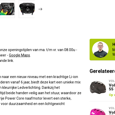
H
onze openingstijden van ma. t/m vr. van 08.00u -
M
W
eer -
Google Maps
.
nde link.
Gerelateer
ten naar een nieuw niveau met een krachtige Li-ion
VOL
deren vanaf 6 jaar, biedt deze kart een unieke mix
Vol
 kleurrijke Ledverlichting. Dankzij het
55 
ijd beide handen veilig aan het stuur, waardoor ze
Op 
ije Power Core naafmotor levert een sterke,
gt voor duurzaamheid en een lichtgewicht
VOL
Vol