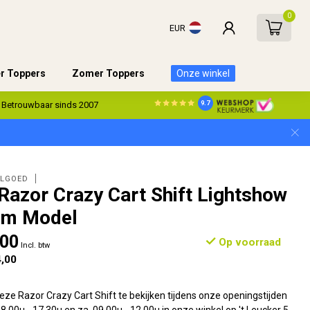
0
EUR
er Toppers
Zomer Toppers
Onze winkel
9.7
Betrouwbaar sinds 2007
ELGOED
 Razor Crazy Cart Shift Lightshow
om Model
,00
Op voorraad
Incl. btw
,00
e Razor Crazy Cart Shift te bekijken tijdens onze openingstijden