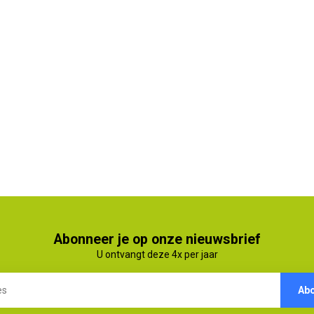
Abonneer je op onze nieuwsbrief
U ontvangt deze 4x per jaar
Ab