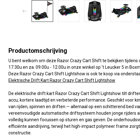
Productomschrijving
U bent welkom om deze Razor Crazy Cart Shift te bekijken tijdens 
17.30u en za. 09.00u - 12.00u in onze winkel op 't Leucker 5 in Bo
xm
Deze Razor Crazy Cart Shift Lightshow is ook te koop via onderstaa
Elektrische Drift Kart Razor Crazy Cart Shift Lightshow
De elektrische drift kart Razor Crazy Cart Shift Lightshow tilt drif
accu, kortere laadtijd en verbeterde performance. Geschikt voor kin
van rijden, spinnen en driften — allemaal op een schitterend bed van
vereenvoudigde automatische driftsysteem houden jonge rijders alt
volledig kunnen focussen op sturen en gas geven. De onderhoudsvr
efficiënte aandrijving, terwijl het high-impact polymeer frame zor
constructie.