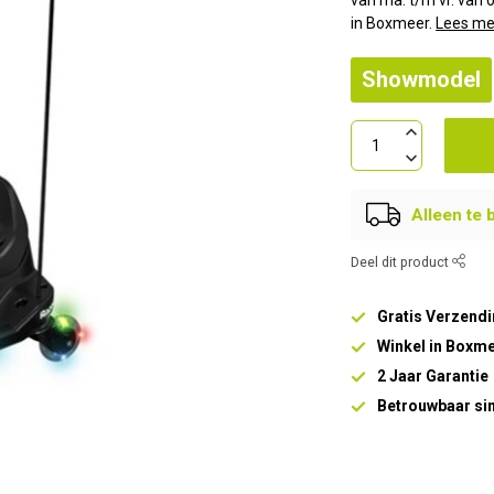
van ma. t/m vr. van 0
in Boxmeer.
Lees me
Showmodel
Alleen te 
Deel dit product
Gratis Verzendi
Winkel in Boxm
2 Jaar Garantie
Betrouwbaar si