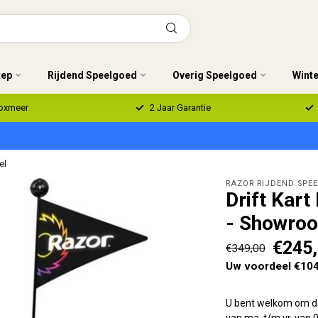
tep
Rijdend Speelgoed
Overig Speelgoed
Wint
Boxmeer
2 Jaar Garantie
el
RAZOR RIJDEND SPE
Drift Kart
- Showro
€245
€349,00
Uw voordeel €104
U bent welkom om dez