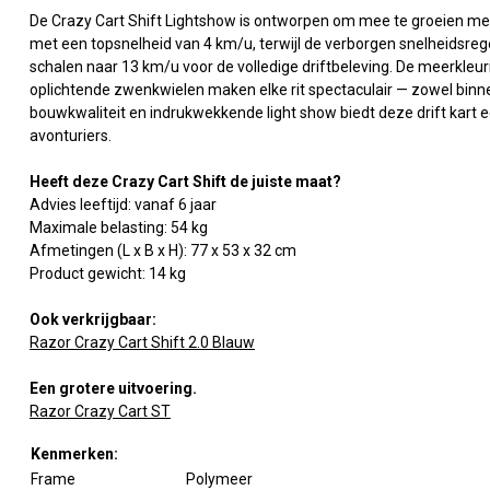
De Crazy Cart Shift Lightshow is ontworpen om mee te groeien met
met een topsnelheid van 4 km/u, terwijl de verborgen snelheidsrege
schalen naar 13 km/u voor de volledige driftbeleving. De meerkleu
oplichtende zwenkwielen maken elke rit spectaculair — zowel binnen 
bouwkwaliteit en indrukwekkende light show biedt deze drift kart
avonturiers.
Heeft deze Crazy Cart Shift de juiste maat?
Advies leeftijd: vanaf 6 jaar
Maximale belasting: 54 kg
Afmetingen (L x B x H): 77 x 53 x 32 cm
Product gewicht: 14 kg
Ook verkrijgbaar:
Razor Crazy Cart Shift 2.0 Blauw
Een grotere uitvoering.
Razor Crazy Cart ST
Kenmerken:
Frame
Polymeer