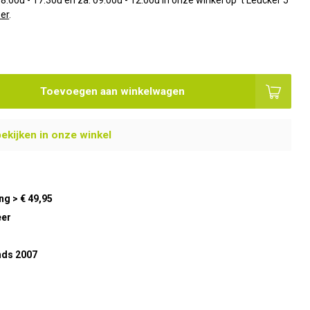
8.00u - 17.30u en za. 09.00u - 12.00u in onze winkel op 't Leucker 5
er
.
Toevoegen aan winkelwagen
bekijken in onze winkel
ng > € 49,95
eer
nds 2007