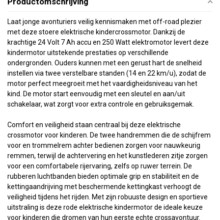
Productomschrijving
Laat jonge avonturiers veilig kennismaken met off-road plezier
met deze stoere elektrische kindercrossmotor. Dankzij de
krachtige 24 Volt 7 Ah accu en 250 Watt elektromotor levert deze
kindermotor uitstekende prestaties op verschillende
ondergronden. Ouders kunnen met een gerust hart de snelheid
instellen via twee verstelbare standen (14 en 22 km/u), zodat de
motor perfect meegroeit met het vaardigheidsniveau van het
kind. De motor start eenvoudig met een sleutel en aan/uit
schakelaar, wat zorgt voor extra controle en gebruiksgemak.
Comfort en veiligheid staan centraal bij deze elektrische
crossmotor voor kinderen. De twee handremmen die de schijfrem
voor en trommelrem achter bedienen zorgen voor nauwkeurig
remmen, terwijl de achtervering en het kunstlederen zitje zorgen
voor een comfortabele rijervaring, zelfs op ruwer terrein. De
rubberen luchtbanden bieden optimale grip en stabiliteit en de
kettingaandrijving met beschermende kettingkast verhoogt de
veiligheid tijdens het rijden. Met zijn robuuste design en sportieve
uitstraling is deze rode elektrische kindermotor de ideale keuze
voor kinderen die dromen van hun eerste echte crossavontuur.