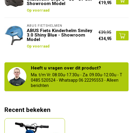
€19,95
Showroom Model
Op voorraad
ABUS FIETSHELMEN
ABUS Fiets Kinderhelm Smiley
€39,95
3.0 Shiny Blue - Showroom
€34,95
Model
Op voorraad
Heeft u vragen over dit product?
Ma. t/m Vr. 08.00u-17.30u - Za. 09.00u-12.00u - T
0485 520524 - Whatsapp 06 22295553 - Alleen
berichten
Recent bekeken