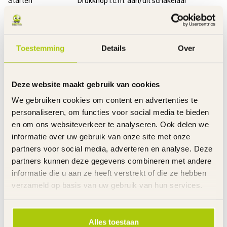
Starten
Drukknop i.c.m. aan/uit schakelaar
"Gas"hendel
Regelbaar - langzaam naar sneller
Rem
Schijfrem voor - Trommelrem achter
Standaard
Metaal - inklapbaar
Voetsteunen
Metaal - inklapbaar
Toestemming
Details
Over
Handvatten
Slijtvast rubber
Montagetijd
30 minuten
Laadtijd
8 Uur
Deze website maakt gebruik van cookies
Rijtijd
Maximaal 45 minuten aaneengesloten
We gebruiken cookies om content en advertenties te
Snelheid
Max. 22 km/u
personaliseren, om functies voor social media te bieden
Inclusief
Oplader en handleiding
en om ons websiteverkeer te analyseren. Ook delen we
Garantie product
2 Jaar m.u.v. slijtageonderdelen
informatie over uw gebruik van onze site met onze
Garantie accu('s)
6 Maanden
partners voor social media, adverteren en analyse. Deze
Garantie Oplader
6 Maanden
partners kunnen deze gegevens combineren met andere
informatie die u aan ze heeft verstrekt of die ze hebben
Advies
De Minibike voor het eerste gebruik 8 uur opladen.
verzameld op basis van uw gebruik van hun services.
Altijd de Minibike met een volledig opgeladen accu wegzetten.
Het dragen van beschermende kleding en een helm
Met deze Minibike mag je rijden op "eigen terrein".
Alles toestaan