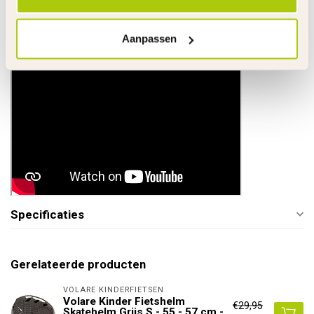
Links
De gehele rubriek Elektrische Kindermotor
Aanpassen
Tips accugebruik
Specificaties
Gerelateerde producten
VOLARE KINDERFIETSEN
Volare Kinder Fietshelm
€29,95
Skatehelm Grijs S - 55 - 57 cm -