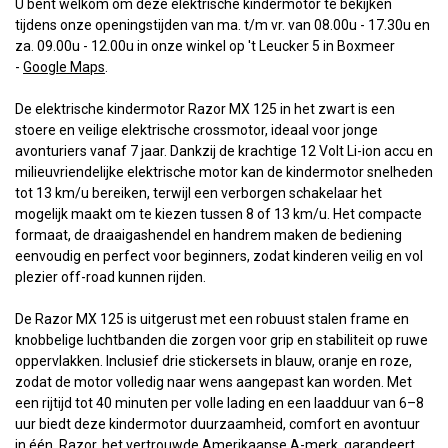
U bent welkom om deze elektrische kindermotor te bekijken
tijdens onze openingstijden van ma. t/m vr. van 08.00u - 17.30u en
za. 09.00u - 12.00u in onze winkel op 't Leucker 5 in
Boxmeer
-
Google Maps
.
De elektrische kindermotor Razor MX 125 in het zwart is een
stoere en veilige elektrische crossmotor, ideaal voor jonge
avonturiers vanaf 7 jaar. Dankzij de krachtige 12 Volt Li-ion accu en
milieuvriendelijke elektrische motor kan de kindermotor snelheden
tot 13 km/u bereiken, terwijl een verborgen schakelaar het
mogelijk maakt om te kiezen tussen 8 of 13 km/u. Het compacte
formaat, de draaigashendel en handrem maken de bediening
eenvoudig en perfect voor beginners, zodat kinderen veilig en vol
plezier off-road kunnen rijden.
De Razor MX 125 is uitgerust met een robuust stalen frame en
knobbelige luchtbanden die zorgen voor grip en stabiliteit op ruwe
oppervlakken. Inclusief drie stickersets in blauw, oranje en roze,
zodat de motor volledig naar wens aangepast kan worden. Met
een rijtijd tot 40 minuten per volle lading en een laadduur van 6–8
uur biedt deze kindermotor duurzaamheid, comfort en avontuur
in één. Razor, het vertrouwde Amerikaanse A-merk, garandeert