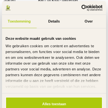
Starten
Aan / uit knop - gashendel
Rem
Trommelrem achter
Standaard
Metaal - inklapbaar
Voetsteunen
Metaal - inklapbaar
Toestemming
Details
Over
Handvatten
Slijtvast foam
Voorwiel
12 Inch met slijtvaste crossbanden
Achterwiel
12 Inch met slijtvaste crossbanden
Deze website maakt gebruik van cookies
Montagetijd
5 minuten - alleen stuur vastzetten
Laadtijd
6 Uur
We gebruiken cookies om content en advertenties te
Rijtijd
Tot 40 minuten aaneengesloten
personaliseren, om functies voor social media te bieden
Snelheid
Maximaal 8 of 13 km/u - instelbaar
en om ons websiteverkeer te analyseren. Ook delen we
Inclusief
Oplader en handleiding
informatie over uw gebruik van onze site met onze
Garantie product
2 Jaar m.u.v. slijtageonderdelen
partners voor social media, adverteren en analyse. Deze
Garantie accu('s)
6 Maanden
partners kunnen deze gegevens combineren met andere
Garantie Oplader
6 Maanden
informatie die u aan ze heeft verstrekt of die ze hebben
verzameld op basis van uw gebruik van hun services.
Advies
De kindermotor voor het eerste gebruik 8 uur opladen.
Altijd de kindermotor met een volledig opgeladen accu wegzetten.
Het dragen van beschermende kleding en een helm
Alles toestaan