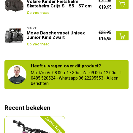
€29,95
Volare Kinder Fietshelm
Skatehelm Grijs S - 55 - 57 cm
€19,95
Op voorraad
MOVE
€22,95
Move Beschermset Unisex
Junior Kind Zwart
€16,95
Op voorraad
Heeft u vragen over dit product?
Ma. t/m Vr. 08.00u-17.30u - Za. 09.00u-12.00u - T
0485 520524 - Whatsapp 06 22295553 - Alleen
berichten
Recent bekeken
Zomer Topper