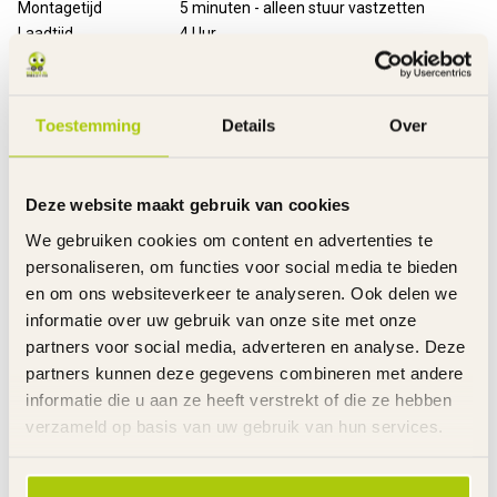
Montagetijd
5 minuten - alleen stuur vastzetten
Laadtijd
4 Uur
Rijtijd
Tot 40 minuten aaneengesloten
Snelheid
Max. 16 km/u
Inclusief
Oplader en handleiding
Toestemming
Details
Over
Garantie product
2 Jaar m.u.v. slijtageonderdelen
Garantie accu('s)
6 Maanden
Garantie Oplader
6 Maanden
Deze website maakt gebruik van cookies
Advies
We gebruiken cookies om content en advertenties te
De E-step voor het eerste gebruik 6 uur opladen.
personaliseren, om functies voor social media te bieden
Altijd de E-Step met een volledig opgeladen accu wegzetten.
en om ons websiteverkeer te analyseren. Ook delen we
Met deze E-Step mag je rijden op "eigen terrein".
informatie over uw gebruik van onze site met onze
partners voor social media, adverteren en analyse. Deze
Links
partners kunnen deze gegevens combineren met andere
De gehele rubriek Razor elektrische steps
Tips accugebruik
informatie die u aan ze heeft verstrekt of die ze hebben
verzameld op basis van uw gebruik van hun services.