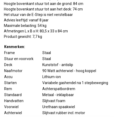
Hoogte bovenkant stuur tot aan de grond: 84 cm
Hoogte bovenkant stuur tot aan het deck: 74 cm
Het stuur van de E-Step is niet verstelbaar
Advies leeftijd: vanaf 8 jaar
Maximale belasting: 54 kg
Afmetingen L x B x H: 80,5 x 33 x 84 cm
Product gewicht: 7,7 kg
Kenmerken:
Frame
Staal
Stuur en voorvork
Staal
Deck
Kunststof - antislip
Naafmotor
90 Watt achterwiel - hoog koppel
Accu
Lithium-ion
Starten
Variabele gashendel na 1 stepbeweging
Rem
Achterspatbordrem
Standaard
Metaal - inklapbaar
Handvatten
Slijtvast foam
Voorwiel
Urethaan spaakwiel
Achterwiel
Slijtvast rubber incl. motor