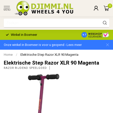
0
MENU
Winkel in Boxmeer
2 Jaar Garantie
9.7
Onze winkel in Boxmeer is voor u geopend - Lees meer
Home
/
Elektrische Step Razor XLR 90 Magenta
Elektrische Step Razor XLR 90 Magenta
RAZOR RIJDEND SPEELGOED