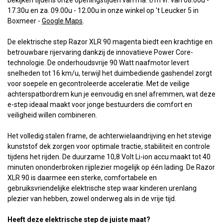
bekijken tijdens onze openingstijden van ma. t/m vr. van 08.00u -
17.30u en za. 09.00u - 12.00u in onze winkel op 't Leucker 5 in
Boxmeer -
Google Maps
.
De elektrische step Razor XLR 90 magenta biedt een krachtige en
betrouwbare rijervaring dankzij de innovatieve Power Core-
technologie. De onderhoudsvrije 90 Watt naafmotor levert
snelheden tot 16 km/u, terwijl het duimbediende gashendel zorgt
voor soepele en gecontroleerde acceleratie. Met de veilige
achterspatbordrem kun je eenvoudig en snel afremmen, wat deze
e-step ideaal maakt voor jonge bestuurders die comfort en
veiligheid willen combineren.
Het volledig stalen frame, de achterwielaandrijving en het stevige
kunststof dek zorgen voor optimale tractie, stabiliteit en controle
tijdens het rijden. De duurzame 10,8 Volt Li-ion accu maakt tot 40
minuten ononderbroken rijplezier mogelijk op één lading. De Razor
XLR 90 is daarmee een sterke, comfortabele en
gebruiksvriendelijke elektrische step waar kinderen urenlang
plezier van hebben, zowel onderweg als in de vrije tijd.
Heeft deze elektrische step de juiste maat?