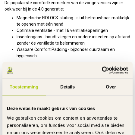
De populairste comfortkenmerken van de vorige versies zijn er
ook weer bij in de 4.0 generatie:
Magnetische FIDLOCK-sluiting - sluit betrouwbaar, makkelijk
te openen met één hand
Optimale ventilatie - met 16 ventilatieopeningen
Insectengaas - houdt vliegen en andere insecten op afstand
zonder de ventilatie te belemmeren
Wasbare Comfort Padding - bijzonder duurzaam en
hygiënisch
Ontdek een van onze meest succesvolle helmen opnieuw.
Overige Kenmerken:
Product
Urban-I 4.0 LR
Toestemming
Details
Over
Kleur
Glacier Blue
Afwerking
Glazend
Maat
S 51-55 - M 54-58 - L 57-62
Deze website maakt gebruik van cookies
Gewicht
S 250 - M 270 - L 290 gram
We gebruiken cookies om content en advertenties te
Doelgroep
Volwassenen
personaliseren, om functies voor social media te bieden
Helmtype
E-bike - Stads - Trekking
en om ons websiteverkeer te analyseren. Ook delen we