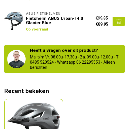
ABUS FIETSHELMEN
€99,95
Fietshelm ABUS Urban-I 4.0
Glacier Blue
€89,95
Op voorraad
Heeft u vragen over dit product?
Ma. t/m Vr. 08.00u-17.30u - Za. 09.00u-12.00u - T
0485 520524 - Whatsapp 06 22295553 - Alleen
berichten
Recent bekeken