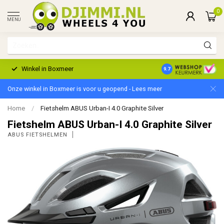
0
MENU
Winkel in Boxmeer
2 Jaar Garantie
9.7
Onze winkel in Boxmeer is voor u geopend - Lees meer
Home
/
Fietshelm ABUS Urban-I 4.0 Graphite Silver
Fietshelm ABUS Urban-I 4.0 Graphite Silver
ABUS FIETSHELMEN