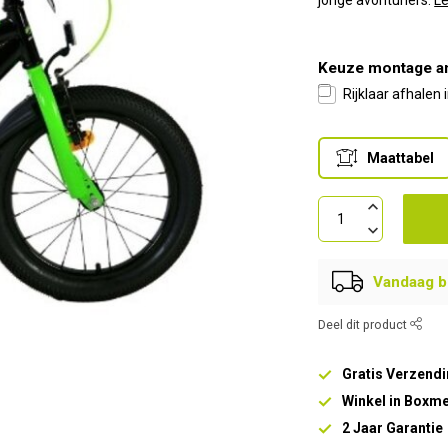
jonge avonturiers.
L
Keuze montage a
Rijklaar afhalen
Maattabel
Vandaag be
Deel dit product
Gratis Verzendi
Winkel in Boxm
2 Jaar Garantie