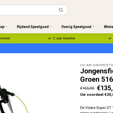
tep
Rijdend Speelgoed
Overig Speelgoed
Wint
Boxmeer
2 Jaar Garantie
VOLARE KINDERFIETS
Jongensfi
Groen 51
€135
€165,00
Uw voordeel €30,
De Volare Super GT 1