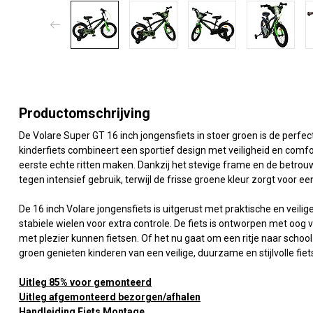
Productomschrijving
De Volare Super GT 16 inch jongensfiets in stoer groen is de perfec
kinderfiets combineert een sportief design met veiligheid en comfor
eerste echte ritten maken. Dankzij het stevige frame en de betrou
tegen intensief gebruik, terwijl de frisse groene kleur zorgt voor e
De 16 inch Volare jongensfiets is uitgerust met praktische en veili
stabiele wielen voor extra controle. De fiets is ontworpen met oo
met plezier kunnen fietsen. Of het nu gaat om een ritje naar school
groen genieten kinderen van een veilige, duurzame en stijlvolle fiet
Uitleg 85% voor gemonteerd
Uitleg afgemonteerd bezorgen/afhalen
Handleiding Fiets Montage