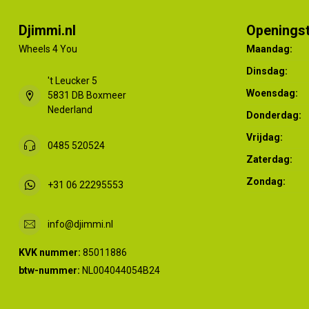
Djimmi.nl
Openingst
Wheels 4 You
Maandag:
Dinsdag:
't Leucker 5
Woensdag:
5831 DB Boxmeer
Nederland
Donderdag:
Vrijdag:
0485 520524
Zaterdag:
Zondag:
+31 06 22295553
info@djimmi.nl
KVK nummer:
85011886
btw-nummer:
NL004044054B24