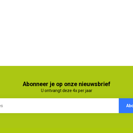
Abonneer je op onze nieuwsbrief
U ontvangt deze 4x per jaar
Ab