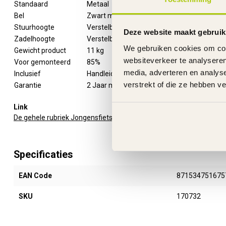
Standaard
Metaal
Bel
Zwart metaal
Stuurhoogte
Verstelbaar
Deze website maakt gebruik
Zadelhoogte
Verstelbaar
We gebruiken cookies om cont
Gewicht product
11 kg
websiteverkeer te analyseren
Voor gemonteerd
85%
media, adverteren en analys
Inclusief
Handleiding
verstrekt of die ze hebben v
Garantie
2 Jaar m.u.v. slijtageonderdelen
Link
De gehele rubriek Jongensfiets 16 Inch
Specificaties
EAN Code
871534751675
SKU
170732