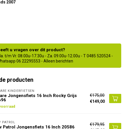
nds 2007
eeft u vragen over dit product?
a. t/m Vr. 08.00u-17.30u - Za. 09.00u-12.00u - T 0485 520524 -
hatsapp 06 22295553 - Alleen berichten
de producten
ARE KINDERFIETSEN
€175,00
are Jongensfiets 16 Inch Rocky Grijs
696
€149,00
voorraad
 PATROL
€179,95
 Patrol Jongensfiets 16 Inch 20586