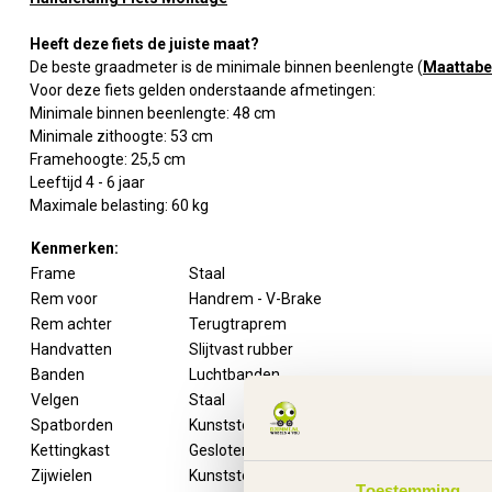
Heeft deze fiets de juiste maat?
De beste graadmeter is de minimale binnen beenlengte (
Maattabe
Voor deze fiets gelden onderstaande afmetingen:
Minimale binnen beenlengte: 48 cm
Minimale zithoogte: 53 cm
Framehoogte: 25,5 cm
Leeftijd 4 - 6 jaar
Maximale belasting: 60 kg
Kenmerken:
Frame
Staal
Rem voor
Handrem - V-Brake
Rem achter
Terugtraprem
Handvatten
Slijtvast rubber
Banden
Luchtbanden
Velgen
Staal
Spatborden
Kunststof
Kettingkast
Gesloten met opdruk
Zijwielen
Kunststof
Toestemming