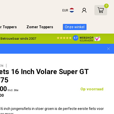
0
EUR
er Toppers
Zomer Toppers
Onze winkel
9.7
Betrouwbaar sinds 2007
EN
ets 16 Inch Volare Super GT
675
,00
Op voorraad
Incl. btw
00
6 inch jongensfiets in stoer groen is de perfecte eerste fiets voor