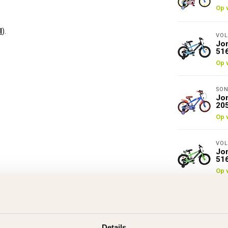
Op 
l
).
VOL
Jon
51
Op 
SON
Jon
20
Op 
VOL
Jon
51
Op 
Details