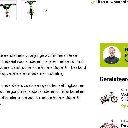
Betrouwbaar si
H
te eerste fiets voor jonge avonturiers. Deze
M
W
t, ideaal voor kinderen die leren fietsen of hun
wbare constructie is de Volare Super GT bestand
en opvallende en moderne uitstraling.
Gerelateer
ge onderdelen, zoals een gesloten kettingkast en
VOL
g voor ergonomie, zodat kinderen comfortabel en
Vol
 of spelen in de buurt, met de Volare Super GT
51
s.
Op 
PAW
Paw