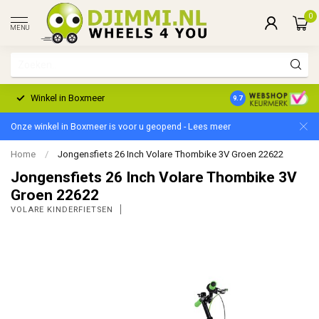
0
MENU
Winkel in Boxmeer
2 Jaar Garantie
9.7
Onze winkel in Boxmeer is voor u geopend - Lees meer
Home
/
Jongensfiets 26 Inch Volare Thombike 3V Groen 22622
Jongensfiets 26 Inch Volare Thombike 3V
Groen 22622
VOLARE KINDERFIETSEN