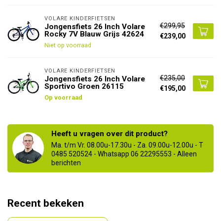
VOLARE KINDERFIETSEN
€299,95
Jongensfiets 26 Inch Volare
Rocky 7V Blauw Grijs 42624
€239,00
Niet op voorraad
VOLARE KINDERFIETSEN
€235,00
Jongensfiets 26 Inch Volare
Sportivo Groen 26115
€195,00
Op voorraad
Heeft u vragen over dit product?
Ma. t/m Vr. 08.00u-17.30u - Za. 09.00u-12.00u - T
0485 520524 - Whatsapp 06 22295553 - Alleen
berichten
Recent bekeken