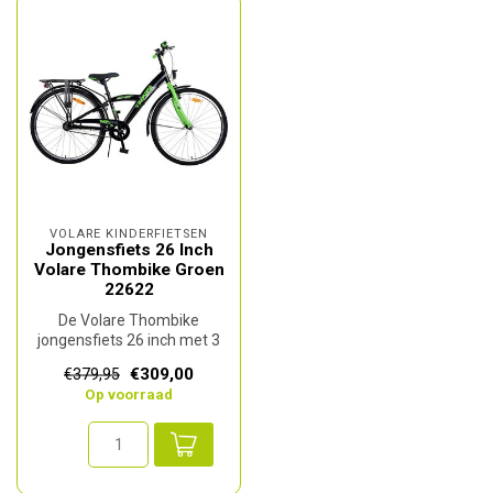
VOLARE KINDERFIETSEN
Jongensfiets 26 Inch
Volare Thombike Groen
22622
De Volare Thombike
jongensfiets 26 inch met 3
Nexus versnellingen is de
€309,00
€379,95
ideale f...
Op voorraad