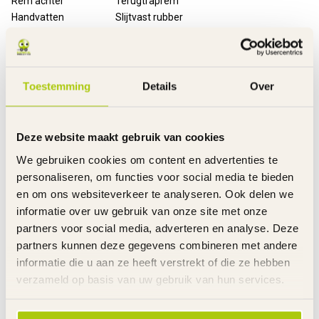
Rem achter
Terugtraprem
Handvatten
Slijtvast rubber
Banden
Luchtbanden
Velgen
Aluminium
Spatborden
Kunststof
Kettingkast
Pistooltype met opdruk
Toestemming
Details
Over
Bel
Zwart metaal
Standaard
Metaal
Verlichting
LED - voor en achter
Deze website maakt gebruik van cookies
Reflectoren
Oranje in beide wielen
We gebruiken cookies om content en advertenties te
Bagagedrager
Metaal - achter met snelbinder
personaliseren, om functies voor social media te bieden
Slot
Metalen ringslot met 2 sleutels
en om ons websiteverkeer te analyseren. Ook delen we
Stuurhoogte
Verstelbaar
informatie over uw gebruik van onze site met onze
Zadelhoogte
Verstelbaar
partners voor social media, adverteren en analyse. Deze
Gewicht product
18 kg
partners kunnen deze gegevens combineren met andere
Voor gemonteerd
85%
informatie die u aan ze heeft verstrekt of die ze hebben
Inclusief
Handleiding
verzameld op basis van uw gebruik van hun services.
Garantie
2 Jaar m.u.v. slijtageonderdelen
Links