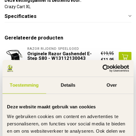
Deze kettingspanner is bestemd voor:
Crazy Cart XL
Specificaties
Gerelateerde producten
RAZOR RIJDEND SPEELGOED
€19,95
Originele Razor Gashendel E-
Step S80 - W13112130043
€11,95
Op voorraad
RAZOR RIJDEND SPEELGOED
Toestemming
Details
Over
€59,95
Razor Controle Box Crazy Cart
ST - W25143490015
€44,95
Op voorraad
Deze website maakt gebruik van cookies
RAZOR RIJDEND SPEELGOED
We gebruiken cookies om content en advertenties te
€9,95
Razor Kettingspanner Power
Rider 360 - W20136401079
personaliseren, om functies voor social media te bieden
€5,95
Op voorraad
en om ons websiteverkeer te analyseren. Ook delen we