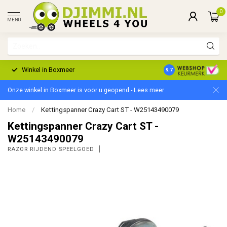
0
MENU
Winkel in Boxmeer
2 Jaar Garantie
9.7
Onze winkel in Boxmeer is voor u geopend - Lees meer
Home
/
Kettingspanner Crazy Cart ST - W25143490079
Kettingspanner Crazy Cart ST -
W25143490079
RAZOR RIJDEND SPEELGOED