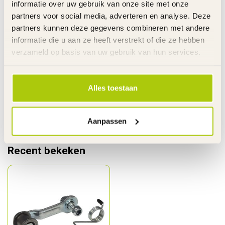
informatie over uw gebruik van onze site met onze
partners voor social media, adverteren en analyse. Deze
RAZOR RIJDEND SPEELGOED
€20,95
Razor Twist Grip E100 - E200 -
partners kunnen deze gegevens combineren met andere
E300 - W13113601043
€12,95
informatie die u aan ze heeft verstrekt of die ze hebben
Op voorraad
verzameld op basis van uw gebruik van hun services.
Heeft u vragen over dit product?
Alles toestaan
Ma. t/m Vr. 08.00u-17.30u - Za. 09.00u-12.00u - T
0485 520524 - Whatsapp 06 22295553 - Alleen
berichten
Aanpassen
Recent bekeken