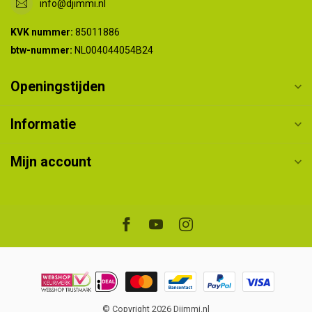
info@djimmi.nl
KVK nummer:
85011886
btw-nummer:
NL004044054B24
Openingstijden
Informatie
Mijn account
© Copyright 2026 Djimmi.nl