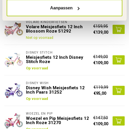
Aanpassen
Gerelateerde producten
VOLARE KINDERFIETSEN
€159,95
Volare Meisjesfiets 12 Inch
Blossom Roze 51292
€139,00
Niet op voorraad
DISNEY STITCH
€149,00
Meisjesfiets 12 Inch Disney
Stitch Roze
€109,00
Op voorraad
DISNEY WISH
€119,99
Disney Wish Meisjesfiets 12
Inch Paars 31252
€95,00
Op voorraad
WOEZEL EN PIP
€147,50
Woezel en Pip Meisjesfiets 12
Inch Roze 31270
€109,00