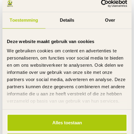
Banden
Luchtbanden
Velgen
Staal met verstelbare spaken
Spatborden
Kunststof
Toestemming
Details
Over
Kettingkast
Gesloten met opdruk
Zijwielen
Kunststof met opdruk
Mandje
Voor - kunststof
Deze website maakt gebruik van cookies
Reflectoren
Oranje in de wielen - rood en wit
Licentie
Peppa Pig
We gebruiken cookies om content en advertenties te
Stuurhoogte
Verstelbaar
personaliseren, om functies voor social media te bieden
Zadelhoogte
Verstelbaar
en om ons websiteverkeer te analyseren. Ook delen we
Gewicht product
9 kg
informatie over uw gebruik van onze site met onze
Voor gemonteerd
85%
partners voor social media, adverteren en analyse. Deze
Inclusief
Handleiding
partners kunnen deze gegevens combineren met andere
Garantie
2 Jaar m.u.v. slijtageonderdelen
informatie die u aan ze heeft verstrekt of die ze hebben
verzameld op basis van uw gebruik van hun services.
Link
De gehele rubriek Meisjesfiets 12 Inch
Alles toestaan
Specificaties