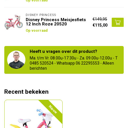
Op voorraad
DISNEY PRINCESS
€149,95
Disney Princess Meisjesfiets
12 Inch Roze 20520
€115,00
Op voorraad
Heeft u vragen over dit product?
Ma. t/m Vr. 08.00u-17.30u - Za. 09.00u-12.00u - T
0485 520524 - Whatsapp 06 22295553 - Alleen
berichten
Recent bekeken
Nieuw