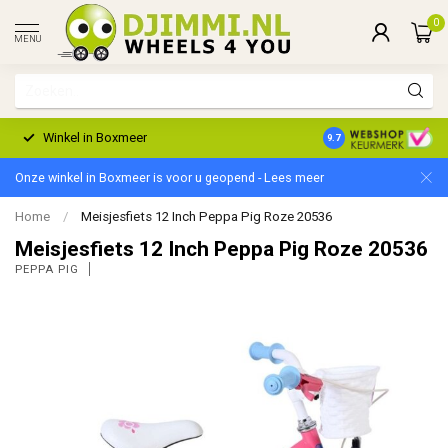
0
MENU
Winkel in Boxmeer
2 Jaar Garantie
9.7
Onze winkel in Boxmeer is voor u geopend - Lees meer
Home
/
Meisjesfiets 12 Inch Peppa Pig Roze 20536
Meisjesfiets 12 Inch Peppa Pig Roze 20536
PEPPA PIG