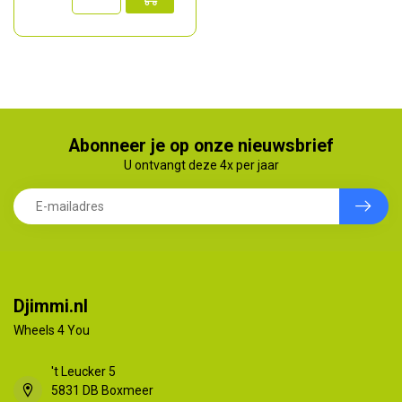
Abonneer je op onze nieuwsbrief
U ontvangt deze 4x per jaar
Djimmi.nl
Wheels 4 You
't Leucker 5
5831 DB Boxmeer