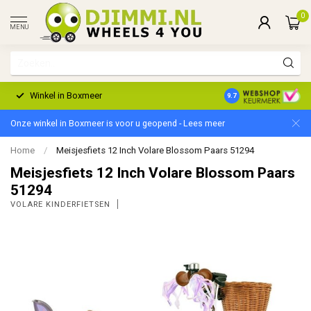
0
MENU
Winkel in Boxmeer
2 Jaar Garantie
9.7
Onze winkel in Boxmeer is voor u geopend - Lees meer
Home
/
Meisjesfiets 12 Inch Volare Blossom Paars 51294
Meisjesfiets 12 Inch Volare Blossom Paars
51294
VOLARE KINDERFIETSEN