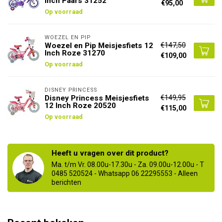
Inch Paars 31252
€95,00
Op voorraad
WOEZEL EN PIP
€147,50
Woezel en Pip Meisjesfiets 12
Inch Roze 31270
€109,00
Op voorraad
DISNEY PRINCESS
€149,95
Disney Princess Meisjesfiets
12 Inch Roze 20520
€115,00
Op voorraad
Heeft u vragen over dit product?
Ma. t/m Vr. 08.00u-17.30u - Za. 09.00u-12.00u - T
0485 520524 - Whatsapp 06 22295553 - Alleen
berichten