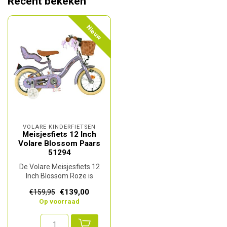
Recent bekeken
Nieuw
VOLARE KINDERFIETSEN
Meisjesfiets 12 Inch
Volare Blossom Paars
51294
De Volare Meisjesfiets 12
Inch Blossom Roze is
perfect voor kleine fietssters
€139,00
€159,95
di...
Op voorraad