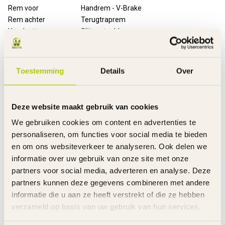
Rem voor
Handrem - V-Brake
Rem achter
Terugtraprem
Handvatten
Slijtvast rubber
Banden
Luchtbanden
Velgen
Staal
Spatborden
Kunststof
Toestemming
Details
Over
Kettingkast
Gesloten met opdruk
Zijwielen
Kunststof
Bel
Metaal - zilver
Deze website maakt gebruik van cookies
Sliertjes
Gekleurd in de handvatten
We gebruiken cookies om content en advertenties te
Bagagedrager
Poppenzitje
personaliseren, om functies voor social media te bieden
Mandje
Voor - gevlochten kunststof
en om ons websiteverkeer te analyseren. Ook delen we
Reflectoren
Voor - achter en in de wielen
informatie over uw gebruik van onze site met onze
Stuurhoogte
Verstelbaar
Zadelhoogte
Verstelbaar
partners voor social media, adverteren en analyse. Deze
Gewicht product
9 kg
partners kunnen deze gegevens combineren met andere
Voor gemonteerd
85%
informatie die u aan ze heeft verstrekt of die ze hebben
Inclusief
Handleiding
verzameld op basis van uw gebruik van hun services.
Garantie
2 Jaar m.u.v. slijtageonderdelen