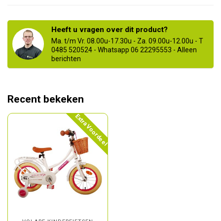
Heeft u vragen over dit product?
Ma. t/m Vr. 08.00u-17.30u - Za. 09.00u-12.00u - T
0485 520524 - Whatsapp 06 22295553 - Alleen
berichten
Recent bekeken
Extra Voordeel