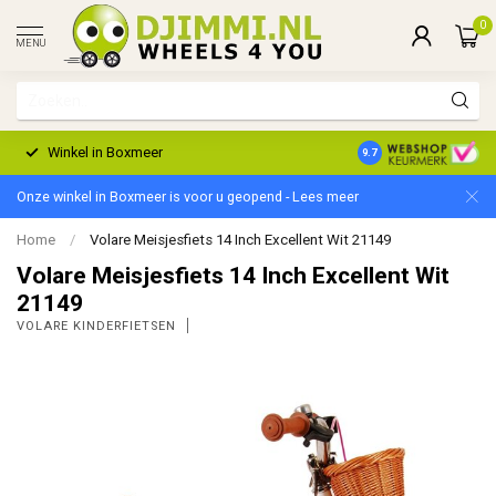
0
MENU
Winkel in Boxmeer
2 Jaar Garantie
9.7
Onze winkel in Boxmeer is voor u geopend - Lees meer
Home
/
Volare Meisjesfiets 14 Inch Excellent Wit 21149
Volare Meisjesfiets 14 Inch Excellent Wit
21149
VOLARE KINDERFIETSEN