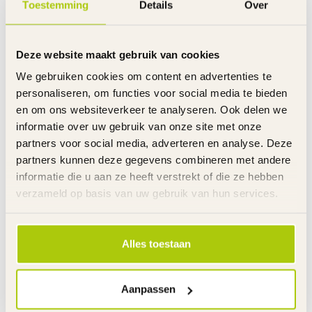
Toestemming
Details
Over
Handvatten
Slijtvast rubber
Banden
Luchtbanden
Velgen
Staal
Deze website maakt gebruik van cookies
Spatborden
Kunststof
Kettingkast
Gesloten met opdruk
We gebruiken cookies om content en advertenties te
Zijwielen
Kunststof
personaliseren, om functies voor social media te bieden
Bel
Zwart metaal
en om ons websiteverkeer te analyseren. Ook delen we
Stuurhoogte
Verstelbaar
informatie over uw gebruik van onze site met onze
Zadelhoogte
Verstelbaar
partners voor social media, adverteren en analyse. Deze
Gewicht product
9 kg
partners kunnen deze gegevens combineren met andere
Voor gemonteerd
85%
informatie die u aan ze heeft verstrekt of die ze hebben
Inclusief
Handleiding
verzameld op basis van uw gebruik van hun services.
Garantie
2 Jaar m.u.v. slijtageonderdelen
Link
Alles toestaan
De gehele rubriek Meisjesfiets 14 Inch
Specificaties
Aanpassen