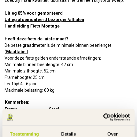
zoek zijn naar kwaliteit, duurzaamheid en een stijlvol ontwerp.
Uitleg 85% voor gemonteerd
Uitleg afgemonteerd bezorgen/afhalen
Handleiding Fiets Montage
Heeft deze fiets de juiste maat?
De beste graadmeter is de minimale binnen beenlengte
(
Maattabel
).
Voor deze fiets gelden onderstaande afmetingen:
Minimale binnen beenlengte: 47 cm
Minimale zithoogte: 52 cm
Framehoogte: 25 cm
Leeftijd 4 - 6 jaar
Maximale belasting: 60 kg
Kenmerken:
Frame
Staal
Rem voor
Handrem - V-Brake
Rem achter
Terugtraprem
Handvatten
Slijtvast rubber
Toestemming
Details
Over