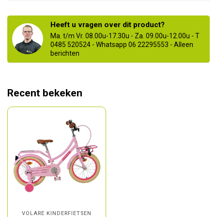
Heeft u vragen over dit product?
Ma. t/m Vr. 08.00u-17.30u - Za. 09.00u-12.00u - T
0485 520524 - Whatsapp 06 22295553 - Alleen
berichten
Recent bekeken
VOLARE KINDERFIETSEN