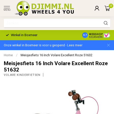
0
MENU
Winkel in Boxmeer
2 Jaar Garantie
9.7
Onze winkel in Boxmeer is voor u geopend - Lees meer
Home
/
Meisjesfiets 16 Inch Volare Excellent Roze 51632
Meisjesfiets 16 Inch Volare Excellent Roze
51632
VOLARE KINDERFIETSEN