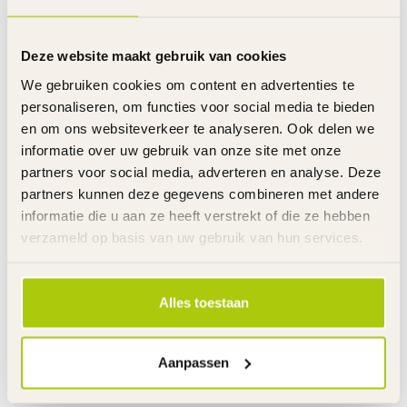
Banden
Luchtbanden
Velgen
Staal
Spatborden
Kunststof
Deze website maakt gebruik van cookies
Kettingkast
Gesloten met opdruk
We gebruiken cookies om content en advertenties te
Zijwielen
Kunststof
Standaard
Metaal
personaliseren, om functies voor social media te bieden
Bel
Zwart metaal
en om ons websiteverkeer te analyseren. Ook delen we
Stuurhoogte
Verstelbaar
informatie over uw gebruik van onze site met onze
Zadelhoogte
Verstelbaar
partners voor social media, adverteren en analyse. Deze
Gewicht product
11 kg
partners kunnen deze gegevens combineren met andere
Voor gemonteerd
85%
informatie die u aan ze heeft verstrekt of die ze hebben
Inclusief
Handleiding
verzameld op basis van uw gebruik van hun services.
Garantie
2 Jaar m.u.v. slijtageonderdelen
Link
Alles toestaan
De gehele rubriek Meisjesfiets 16 Inch
Specificaties
Aanpassen