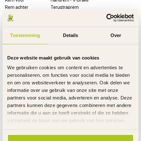
Rem achter
Terugtraprem
Handvatten
Slijtvast rubber
Banden
Luchtbanden
Velgen
Staal
Toestemming
Details
Over
Spatborden
Kunststof
Kettingkast
Gesloten met opdruk
Standaard
Metaal zwart
Deze website maakt gebruik van cookies
Zijwielen
Kunststof
Bel
Metaal - zilver
We gebruiken cookies om content en advertenties te
Mandje
Voor - gevlochten kunststof
personaliseren, om functies voor social media te bieden
Reflectoren
Voor - achter en in de wielen
en om ons websiteverkeer te analyseren. Ook delen we
Stuurhoogte
Verstelbaar
informatie over uw gebruik van onze site met onze
Zadelhoogte
Verstelbaar
partners voor social media, adverteren en analyse. Deze
Gewicht product
11 kg
partners kunnen deze gegevens combineren met andere
Voor gemonteerd
85%
informatie die u aan ze heeft verstrekt of die ze hebben
Inclusief
Handleiding
verzameld op basis van uw gebruik van hun services.
Garantie
2 Jaar m.u.v. slijtageonderdelen
Links