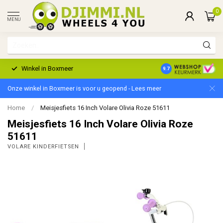
0
MENU
Winkel in Boxmeer
2 Jaar Garantie
9.7
Onze winkel in Boxmeer is voor u geopend - Lees meer
Home
/
Meisjesfiets 16 Inch Volare Olivia Roze 51611
Meisjesfiets 16 Inch Volare Olivia Roze
51611
VOLARE KINDERFIETSEN