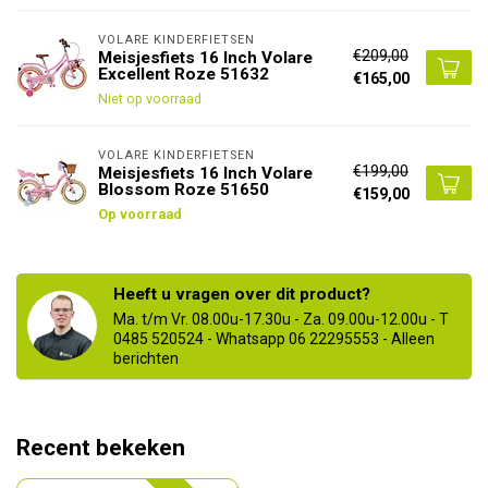
VOLARE KINDERFIETSEN
€209,00
Meisjesfiets 16 Inch Volare
Excellent Roze 51632
€165,00
Niet op voorraad
VOLARE KINDERFIETSEN
€199,00
Meisjesfiets 16 Inch Volare
Blossom Roze 51650
€159,00
Op voorraad
Heeft u vragen over dit product?
Ma. t/m Vr. 08.00u-17.30u - Za. 09.00u-12.00u - T
0485 520524 - Whatsapp 06 22295553 - Alleen
berichten
Recent bekeken