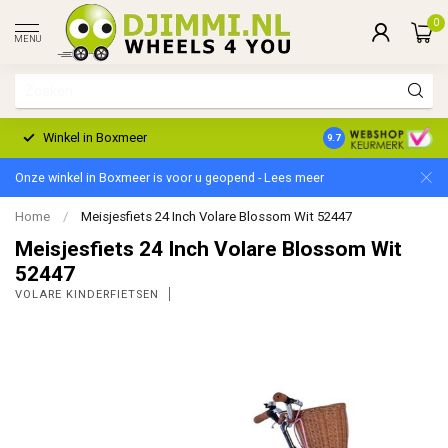
0
MENU
Winkel in Boxmeer
2 Jaar Garantie
9.7
Onze winkel in Boxmeer is voor u geopend - Lees meer
Home
/
Meisjesfiets 24 Inch Volare Blossom Wit 52447
Meisjesfiets 24 Inch Volare Blossom Wit
52447
VOLARE KINDERFIETSEN