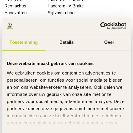
Rem achter
Handrem - V-Brake
Handvatten
Slijtvast rubber
Banden
Luchtbanden
Velgen
Staal
Spatborden
Staal
Kettingkast
Gesloten met opdruk
Toestemming
Details
Over
Standaard
Metaal
Bel
Metaal - zilver
Bagagedrager
Ja
Deze website maakt gebruik van cookies
Mandje
Voor - gevlochten kunststof
We gebruiken cookies om content en advertenties te
Verlichting
Voor en achter
personaliseren, om functies voor social media te bieden
Slot
Ringslot
en om ons websiteverkeer te analyseren. Ook delen we
Reflectoren
In de wielen
informatie over uw gebruik van onze site met onze
Stuurhoogte
Verstelbaar
partners voor social media, adverteren en analyse. Deze
Zadelhoogte
Verstelbaar
partners kunnen deze gegevens combineren met andere
Gewicht product
17 kg
Voor gemonteerd
85%
informatie die u aan ze heeft verstrekt of die ze hebben
Inclusief
Handleiding
verzameld op basis van uw gebruik van hun services.
Garantie
2 Jaar m.u.v. slijtageonderdelen