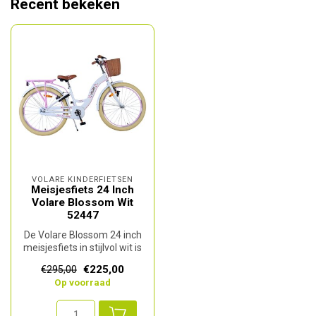
Recent bekeken
VOLARE KINDERFIETSEN
Meisjesfiets 24 Inch
Volare Blossom Wit
52447
De Volare Blossom 24 inch
meisjesfiets in stijlvol wit is
ideaal voor jonge fiet...
€225,00
€295,00
Op voorraad