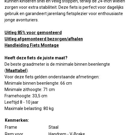
kunnen kinderen snel en veilig stoppen, terwijl de 24-inch wielen
zorgen voor extra stabiliteit. Deze fiets is perfect voor dagelijks
gebruik en garandeert jarenlang fietsplezier voor enthousiaste
jonge avonturiers.
Uitleg 85% voor gemonteerd
Uitleg afgemonteerd bezorgen/afhalen
Handleiding Fiets Montage
Heeft deze fiets de juiste maat?
De beste graadmeter is de minimale binnen beenlengte
(
Maattabel
).
Voor deze fiets gelden onderstaande afmetingen:
Minimale binnen beenlengte: 66 cm
Minimale zithoogte: 71 cm
Framehoogte: 33,5 cm
Leeftijd 8 - 10 jaar
Maximale belasting: 80 kg
Kenmerken:
Frame
Staal
Rem voor
Handrem - V-Brake