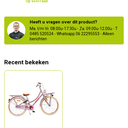
Op voorraad
Heeft u vragen over dit product?
Ma. t/m Vr. 08.00u-17.30u - Za. 09.00u-12.00u - T
0485 520524 - Whatsapp 06 22295553 - Alleen
berichten
Recent bekeken