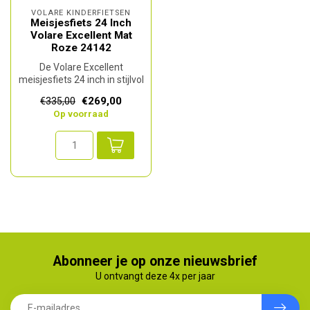
VOLARE KINDERFIETSEN
Meisjesfiets 24 Inch
Volare Excellent Mat
Roze 24142
De Volare Excellent
meisjesfiets 24 inch in stijlvol
mat roze is een ideale fiet...
€269,00
€335,00
Op voorraad
Abonneer je op onze nieuwsbrief
U ontvangt deze 4x per jaar