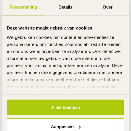
Velgen
Aluminium
Toestemming
Details
Over
Spatborden
Metaal
Verlichting
Voor en achter
Ringslot
Ja
Deze website maakt gebruik van cookies
Kettingkast
Gesloten
Zadel
Gekleurd kunststof
We gebruiken cookies om content en advertenties te
Bagagedrager
Voor en achter
personaliseren, om functies voor social media te bieden
Standaard
Aluminium
en om ons websiteverkeer te analyseren. Ook delen we
Bel
Chrome
informatie over uw gebruik van onze site met onze
Stuurhoogte
Verstelbaar
partners voor social media, adverteren en analyse. Deze
Zadelhoogte
Verstelbaar
partners kunnen deze gegevens combineren met andere
Gewicht product
17,2 kg
informatie die u aan ze heeft verstrekt of die ze hebben
Voor gemonteerd
85%
verzameld op basis van uw gebruik van hun services.
Garantie
2 Jaar m.u.v. slijtageonderdelen
Links
Alles toestaan
De gehele rubriek Meisjesfiets 24 Inch
Specificaties
Aanpassen