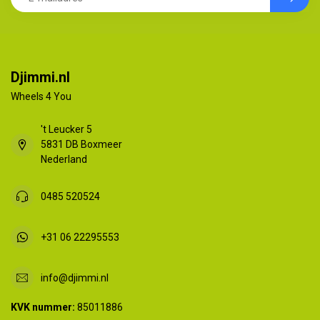
Djimmi.nl
Wheels 4 You
't Leucker 5
5831 DB Boxmeer
Nederland
0485 520524
+31 06 22295553
info@djimmi.nl
KVK nummer:
85011886