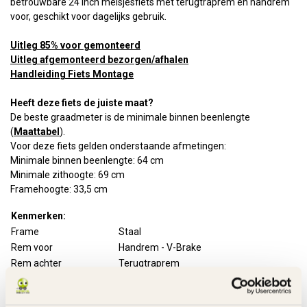
betrouwbare 24 inch meisjesfiets met terugtraprem en handrem
voor, geschikt voor dagelijks gebruik.
Uitleg 85% voor gemonteerd
Uitleg afgemonteerd bezorgen/afhalen
Handleiding Fiets Montage
Heeft deze fiets de juiste maat?
De beste graadmeter is de minimale binnen beenlengte
(
Maattabel
).
Voor deze fiets gelden onderstaande afmetingen:
Minimale binnen beenlengte: 64 cm
Minimale zithoogte: 69 cm
Framehoogte: 33,5 cm
Kenmerken:
Frame
Staal
Rem voor
Handrem - V-Brake
Rem achter
Terugtraprem
Remgrepen
Aluminium
Handvatten
Slijtvast rubber