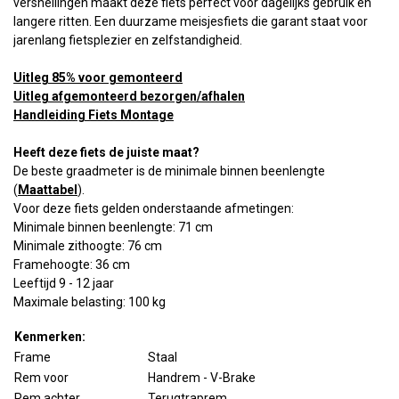
versnellingen maakt deze fiets perfect voor dagelijks gebruik en
langere ritten. Een duurzame meisjesfiets die garant staat voor
jarenlang fietsplezier en zelfstandigheid.
Uitleg 85% voor gemonteerd
Uitleg afgemonteerd bezorgen/afhalen
Handleiding Fiets Montage
Heeft deze fiets de juiste maat?
De beste graadmeter is de minimale binnen beenlengte
(
Maattabel
).
Voor deze fiets gelden onderstaande afmetingen:
Minimale binnen beenlengte: 71 cm
Minimale zithoogte: 76 cm
Framehoogte: 36 cm
Leeftijd 9 - 12 jaar
Maximale belasting: 100 kg
Kenmerken:
Frame
Staal
Rem voor
Handrem - V-Brake
Rem achter
Terugtraprem