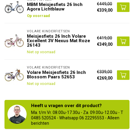
€449,00
MBM Meisjesfiets 26 Inch
Agora Lichtblauw
€339,00
Op voorraad
VOLARE KINDERFIETSEN
Meisjesfiets 26 Inch Volare
€419,00
Excellent 3V Nexus Mat Roze
€349,00
26143
Niet op voorraad
VOLARE KINDERFIETSEN
€339,00
Volare Meisjesfiets 26 Inch
Blossom Paars 52653
€269,00
Niet op voorraad
Heeft u vragen over dit product?
Ma. t/m Vr. 08.00u-17.30u - Za. 09.00u-12.00u - T
0485 520524 - Whatsapp 06 22295553 - Alleen
berichten