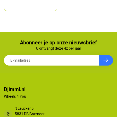
Abonneer je op onze nieuwsbrief
U ontvangt deze 4x per jaar
Djimmi.nl
Wheels 4 You
't Leucker 5
5831 DB Boxmeer