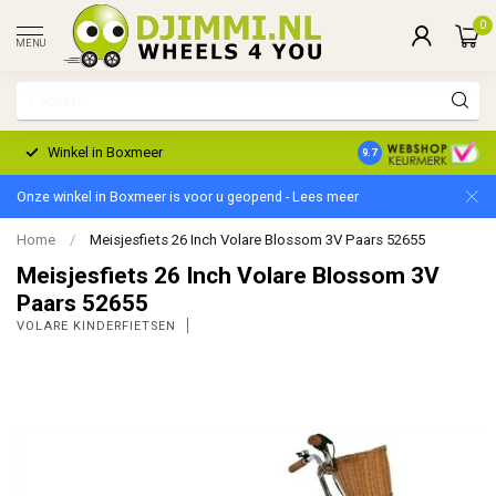
0
MENU
Winkel in Boxmeer
2 Jaar Garantie
9.7
Onze winkel in Boxmeer is voor u geopend - Lees meer
Home
/
Meisjesfiets 26 Inch Volare Blossom 3V Paars 52655
Meisjesfiets 26 Inch Volare Blossom 3V
Paars 52655
VOLARE KINDERFIETSEN