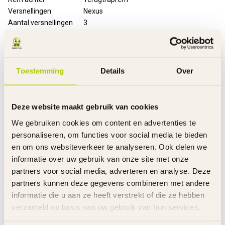
Versnellingen
Nexus
Aantal versnellingen
3
Handvatten
Slijtvast rubber
Banden
Luchtbanden
Velgen
Staal
Spatborden
Staal
Toestemming
Details
Over
Kettingkast
Gesloten met opdruk
Standaard
Metaal
Bel
Metaal - zilver
Deze website maakt gebruik van cookies
Bagagedrager
Ja
We gebruiken cookies om content en advertenties te
Mandje
Voor - gevlochten kunststof
personaliseren, om functies voor social media te bieden
Verlichting
Voor en achter
en om ons websiteverkeer te analyseren. Ook delen we
Slot
Ringslot
informatie over uw gebruik van onze site met onze
Reflectoren
In de wielen
partners voor social media, adverteren en analyse. Deze
Stuurhoogte
Verstelbaar
partners kunnen deze gegevens combineren met andere
Zadelhoogte
Verstelbaar
informatie die u aan ze heeft verstrekt of die ze hebben
Gewicht product
17 kg
verzameld op basis van uw gebruik van hun services.
Voor gemonteerd
85%
Inclusief
Handleiding