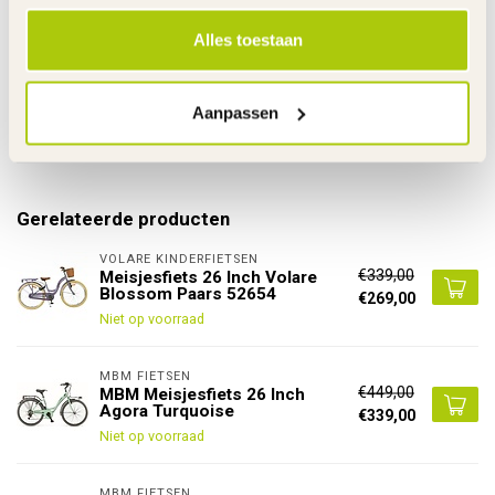
Garantie
2 Jaar m.u.v. slijtageonderdelen
Alles toestaan
Links
De gehele rubriek Meisjesfiets 26 Inch
Aanpassen
Specificaties
Gerelateerde producten
VOLARE KINDERFIETSEN
€339,00
Meisjesfiets 26 Inch Volare
Blossom Paars 52654
€269,00
Niet op voorraad
MBM FIETSEN
€449,00
MBM Meisjesfiets 26 Inch
Agora Turquoise
€339,00
Niet op voorraad
MBM FIETSEN