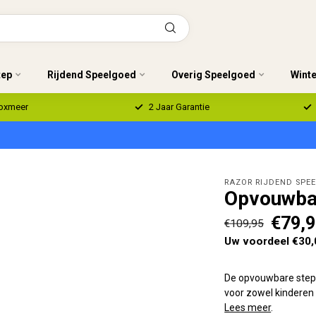
tep
Rijdend Speelgoed
Overig Speelgoed
Wint
Boxmeer
2 Jaar Garantie
RAZOR RIJDEND SPE
Opvouwbar
€79,
€109,95
Uw voordeel €30,
De opvouwbare step R
voor zowel kinderen 
Lees meer
.