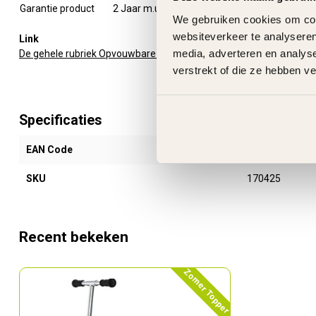
Garantie product
2 Jaar m.u.v. slijtageonderdelen
We gebruiken cookies om cont
websiteverkeer te analyseren
Link
media, adverteren en analys
De gehele rubriek Opvouwbare Step
verstrekt of die ze hebben v
Specificaties
EAN Code
084542301065
SKU
170425
Recent bekeken
Zomer Topper