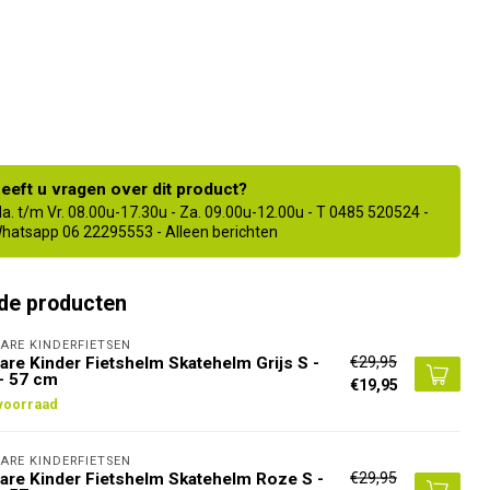
eeft u vragen over dit product?
a. t/m Vr. 08.00u-17.30u - Za. 09.00u-12.00u - T 0485 520524 -
hatsapp 06 22295553 - Alleen berichten
de producten
ARE KINDERFIETSEN
€29,95
are Kinder Fietshelm Skatehelm Grijs S -
- 57 cm
€19,95
voorraad
ARE KINDERFIETSEN
€29,95
are Kinder Fietshelm Skatehelm Roze S -