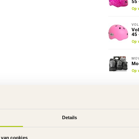
55 
Op 
VOL
Vol
45 
Op 
MO
Mov
Op 
Details
 van cookies