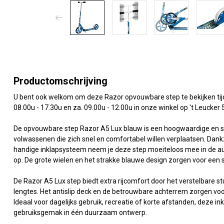
Productomschrijving
U bent ook welkom om deze Razor opvouwbare step te bekijken tijd
08.00u - 17.30u en za. 09.00u - 12.00u in onze winkel op 't Leucker
De opvouwbare step Razor A5 Lux blauw is een hoogwaardige en stij
volwassenen die zich snel en comfortabel willen verplaatsen. Dank
handige inklapsysteem neem je deze step moeiteloos mee in de au
op. De grote wielen en het strakke blauwe design zorgen voor een s
De Razor A5 Lux step biedt extra rijcomfort door het verstelbare stu
lengtes. Het antislip deck en de betrouwbare achterrem zorgen voor o
Ideaal voor dagelijks gebruik, recreatie of korte afstanden, deze i
gebruiksgemak in één duurzaam ontwerp.