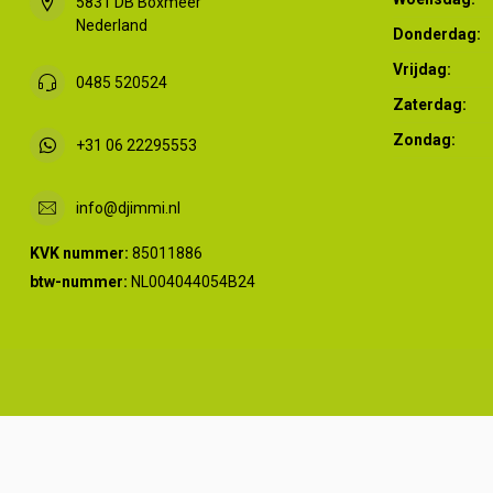
5831 DB Boxmeer
Nederland
Donderdag:
Vrijdag:
0485 520524
Zaterdag:
Zondag:
+31 06 22295553
info@djimmi.nl
KVK nummer:
85011886
btw-nummer:
NL004044054B24