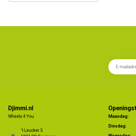
Djimmi.nl
Openingst
Wheels 4 You
Maandag:
Dinsdag:
't Leucker 5
Woensdag: