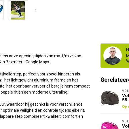
H
ens onze openingstijden van ma. t/m vr. van
M
W
 5 in Boxmeer -
Google Maps
.
lvolle step, perfect voor zowel kinderen als
Gerelateer
zij het lichtgewicht aluminium frame en het
to, het openbaar vervoer of berg je hem compact
VOL
oepele rit én een moderne uitstraling.
Vol
55 
ur, waardoor hij geschikt is voor verschillende
Op 
ptimale veiligheid en controle tijdens elke rit.
nklapbare step combineert kwaliteit, comfort en
VOL
Vol