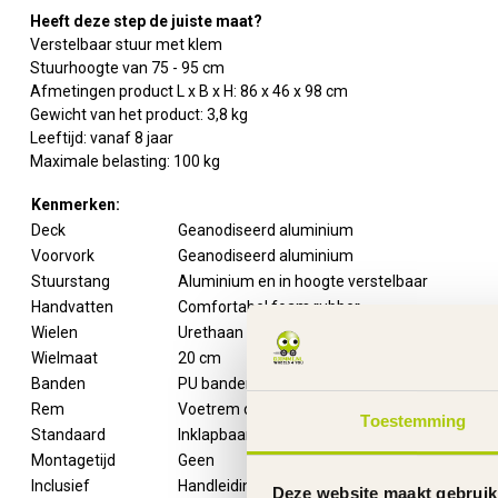
Heeft deze step de juiste maat?
Verstelbaar stuur met klem
Stuurhoogte van 75 - 95 cm
Afmetingen product L x B x H: 86 x 46 x 98 cm
Gewicht van het product: 3,8 kg
Leeftijd: vanaf 8 jaar
Maximale belasting: 100 kg
Kenmerken:
Deck
Geanodiseerd aluminium
Voorvork
Geanodiseerd aluminium
Stuurstang
Aluminium en in hoogte verstelbaar
Handvatten
Comfortabel foam rubber
Wielen
Urethaan
Wielmaat
20 cm
Banden
PU banden
Rem
Voetrem op het achter spatbord
Toestemming
Standaard
Inklapbaar
Montagetijd
Geen
Inclusief
Handleiding
Deze website maakt gebruik