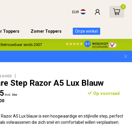
0
EUR
er Toppers
Zomer Toppers
Onze winkel
9.7
Betrouwbaar sinds 2007
ELGOED
e Step Razor A5 Lux Blauw
95
Op voorraad
Incl. btw
00
azor A5 Lux blauw is een hoogwaardige en stijlvolle step, perfect
als volwassenen die zich snel en comfortabel willen verplaatsen.