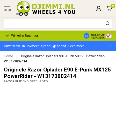
0
MENU
Winkel in Boxmeer
2 Jaar Garantie
9.7
Onze winkel in Boxmeer is voor u geopend - Lees meer
Home
/
Originele Razor Oplader E90 E-Punk MX125 PowerRider -
W13173802414
Originele Razor Oplader E90 E-Punk MX125
PowerRider - W13173802414
RAZOR RIJDEND SPEELGOED