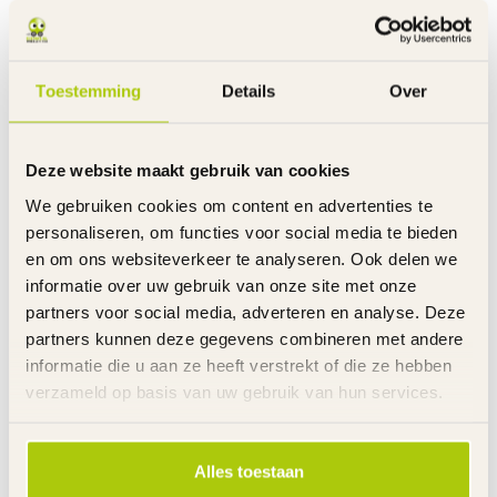
RAZOR RIJDEND SPEELGOED
€124,95
Razor Origineel Accupack
E200 - E300 - W13112430185
€94,95
Op voorraad
Toestemming
Details
Over
RAZOR RIJDEND SPEELGOED
Razor Origineel Accupack
Deze website maakt gebruik van cookies
€99,95
Crazy Cart Shift Rood
€59,95
W25143402003
We gebruiken cookies om content en advertenties te
Op voorraad
personaliseren, om functies voor social media te bieden
en om ons websiteverkeer te analyseren. Ook delen we
RAZOR RIJDEND SPEELGOED
informatie over uw gebruik van onze site met onze
€99,95
Razor Origineel Accupack
partners voor social media, adverteren en analyse. Deze
Crazy Cart ST - W25143490003
€74,95
partners kunnen deze gegevens combineren met andere
Op voorraad
informatie die u aan ze heeft verstrekt of die ze hebben
verzameld op basis van uw gebruik van hun services.
RAZOR RIJDEND SPEELGOED
Originele Razor Oplader
€32,95
PowerRider 360 -
€19,95
W13111400114
Alles toestaan
Op voorraad