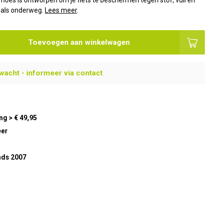
hoes is ontworpen om je fiets te beschermen tegen stof, vuil en
s als onderweg.
Lees meer
.
Toevoegen aan winkelwagen
wacht - informeer via contact
ng > € 49,95
eer
nds 2007