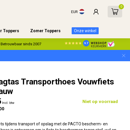
0
EUR
er Toppers
Zomer Toppers
Onze winkel
9.7
Betrouwbaar sinds 2007
agtas Transporthoes Vouwfiets
lauw
5
Niet op voorraad
Incl. btw
00
ts tijdens transport of opslag met de PACTO bescherm- en