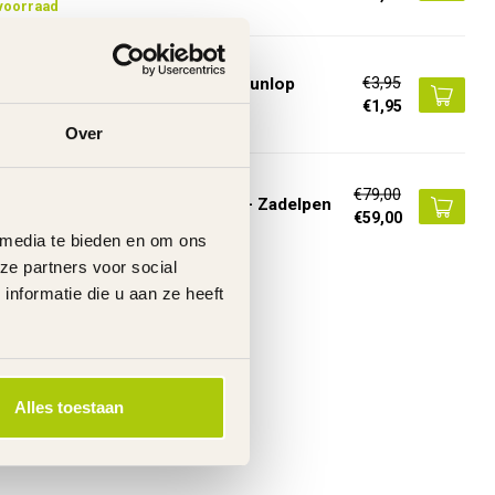
voorraad
KX
€3,95
loopnippel Frans Ventiel naar Dunlop
tiel
€1,95
voorraad
Over
TO VOUWFIETS
€79,00
to Lichtgewicht Bagagedrager - Zadelpen
€59,00
voorraad
 media te bieden en om ons
ze partners voor social
nformatie die u aan ze heeft
Alles toestaan