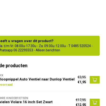
eeft u vragen over dit product?
a. t/m Vr. 08.00u-17.30u - Za. 09.00u-12.00u - T 0485 520524 -
hatsapp 06 22295553 - Alleen berichten
de producten
KX
€3,95
loopnippel Auto Ventiel naar Dunlop Ventiel
€1,95
voorraad
ARE KINDERFIETSEN
€17,95
wielen Volare 16 inch Set Zwart
€12,95