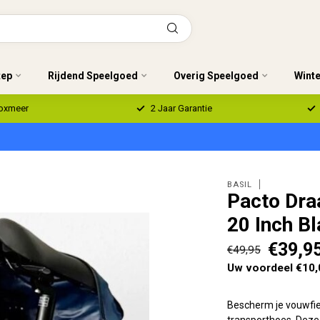
tep
Rijdend Speelgoed
Overig Speelgoed
Wint
Boxmeer
2 Jaar Garantie
BASIL
Pacto Dra
20 Inch B
€39,9
€49,95
Uw voordeel €10,
Bescherm je vouwfie