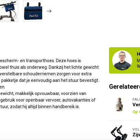
H
bescherm- en transporthoes. Deze hoes is
M
W
owel thuis als onderweg. Dankzij het lichte gewicht
verstelbare schouderriemen zorgen voor extra
 pakketje dat je eenvoudig aan het stuur bevestigt.
Gerelateer
en.
 gewicht, makkelijk opvouwbaar, voorzien van
FAL
gebruik voor openbaar vervoer, autovakanties of
Ver
r, zodat hij altijd binnen handbereik is.
Op 
VOL
Zij