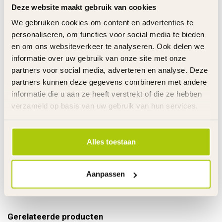
Deze website maakt gebruik van cookies
Zadel
Kunststof
Zadelpen
Snel sluiting
We gebruiken cookies om content en advertenties te
Kettingkast
Tandwiel beschermer
personaliseren, om functies voor social media te bieden
Standaard
Aluminium
en om ons websiteverkeer te analyseren. Ook delen we
Trappers
Inklapbaar
informatie over uw gebruik van onze site met onze
Banden
20 x 1.75
partners voor social media, adverteren en analyse. Deze
Stuurhoogte
Verstelbaar
partners kunnen deze gegevens combineren met andere
Zadelhoogte
Verstelbaar
informatie die u aan ze heeft verstrekt of die ze hebben
Gewicht product
13,5 kg
verzameld op basis van uw gebruik van hun services.
Voor gemonteerd
85%
Garantie
2 Jaar m.u.v. slijtageonderdelen
Alles toestaan
Link
De gehele rubriek Vouwfiets
Aanpassen
Specificaties
Gerelateerde producten