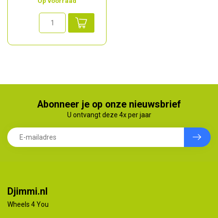
Op voorraad
Abonneer je op onze nieuwsbrief
U ontvangt deze 4x per jaar
Djimmi.nl
Wheels 4 You