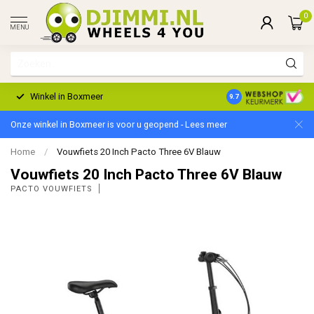
0
MENU
Winkel in Boxmeer
2 Jaar Garantie
9.7
Onze winkel in Boxmeer is voor u geopend - Lees meer
Home
/
Vouwfiets 20 Inch Pacto Three 6V Blauw
Vouwfiets 20 Inch Pacto Three 6V Blauw
PACTO VOUWFIETS