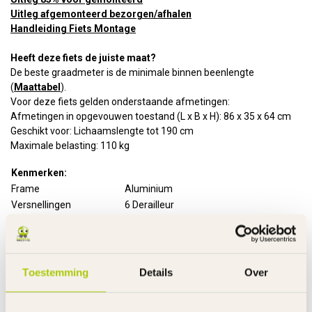
Uitleg afgemonteerd bezorgen/afhalen
Handleiding Fiets Montage
Heeft deze fiets de juiste maat?
De beste graadmeter is de minimale binnen beenlengte
(
Maattabel
).
Voor deze fiets gelden onderstaande afmetingen:
Afmetingen in opgevouwen toestand (L x B x H): 86 x 35 x 64 cm
Geschikt voor: Lichaamslengte tot 190 cm
Maximale belasting: 110 kg
Kenmerken:
Frame
Aluminium
Versnellingen
6 Derailleur
Remmen
Handremmen voor en achter
Uitvoering remmen
V-brakes
Remgrepen
Aluminium
Toestemming
Details
Over
Velgen
Aluminium dubbelwandig
Ringslot
Optioneel
Verlichting
Batterijverlichting voor en achter