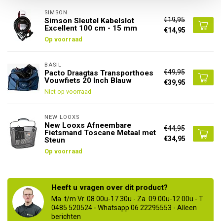
SIMSON
€19,95
Simson Sleutel Kabelslot
Excellent 100 cm - 15 mm
€14,95
Op voorraad
BASIL
€49,95
Pacto Draagtas Transporthoes
Vouwfiets 20 Inch Blauw
€39,95
Niet op voorraad
NEW LOOXS
New Looxs Afneembare
€44,95
Fietsmand Toscane Metaal met
€34,95
Steun
Op voorraad
Heeft u vragen over dit product?
Ma. t/m Vr. 08.00u-17.30u - Za. 09.00u-12.00u - T
0485 520524 - Whatsapp 06 22295553 - Alleen
berichten