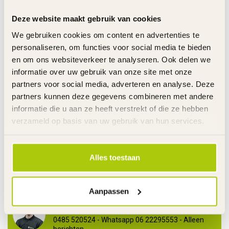
Deze website maakt gebruik van cookies
VOLARE KINDERFIETSEN
€17,95
Zijwielen Volare 16 inch Set
We gebruiken cookies om content en advertenties te
Zwart
€12,95
personaliseren, om functies voor social media te bieden
Op voorraad
en om ons websiteverkeer te analyseren. Ook delen we
informatie over uw gebruik van onze site met onze
FALKX
partners voor social media, adverteren en analyse. Deze
€3,95
Verloopnippel Frans Ventiel naar
Dunlop Ventiel
partners kunnen deze gegevens combineren met andere
€1,95
Op voorraad
informatie die u aan ze heeft verstrekt of die ze hebben
verzameld op basis van uw gebruik van hun services.
PACTO VOUWFIETS
€79,00
Pacto Lichtgewicht
Bagagedrager - Zadelpen
€59,00
Alles toestaan
Op voorraad
Aanpassen
Heeft u vragen over dit product?
Ma. t/m Vr. 08.00u-17.30u - Za. 09.00u-12.00u - T
0485 520524 - Whatsapp 06 22295553 - Alleen