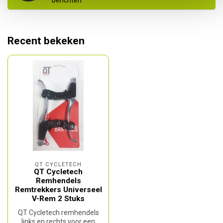
berichten
Recent bekeken
QT CYCLETECH
QT Cycletech
Remhendels
Remtrekkers Universeel
V-Rem 2 Stuks
QT Cycletech remhendels
links en rechts voor een