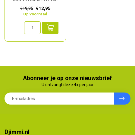
universele bevestiging voor
€12,95
€19,95
V-r...
Op voorraad
Abonneer je op onze nieuwsbrief
U ontvangt deze 4x per jaar
Djimmi.nl