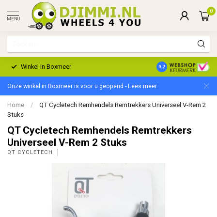
0
MENU
Winkel in Boxmeer
2 Jaar Garantie
9.7
Onze winkel in Boxmeer is voor u geopend - Lees meer
Home
/
QT Cycletech Remhendels Remtrekkers Universeel V-Rem 2
Stuks
QT Cycletech Remhendels Remtrekkers
Universeel V-Rem 2 Stuks
QT CYCLETECH