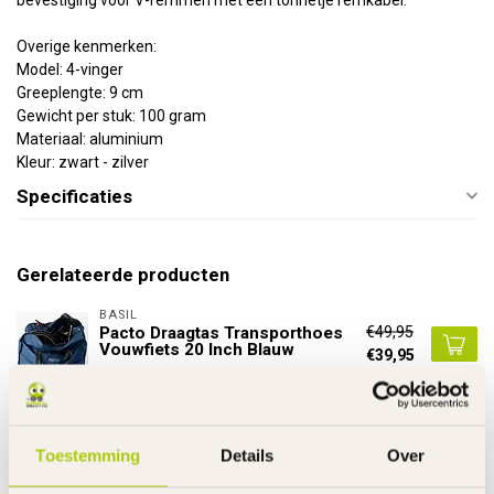
bevestiging voor V-remmen met een tonnetje remkabel.
Overige kenmerken:
Model: 4-vinger
Greeplengte: 9 cm
Gewicht per stuk: 100 gram
Materiaal: aluminium
Kleur: zwart - zilver
Specificaties
Gerelateerde producten
BASIL
€49,95
Pacto Draagtas Transporthoes
Vouwfiets 20 Inch Blauw
€39,95
Niet op voorraad
FALKX
€3,95
Verloopnippel Auto Ventiel naar
Toestemming
Details
Over
Dunlop Ventiel
€1,95
Op voorraad