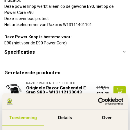
Indicator.
Deze power knop werkt alleen op de gewone E90, niet op de
Power Core E90.
Deze is overload protect.
Het artikelnummer van Razor is W13111401101.
Deze Power Knop is bestemd voor:
E90 (niet voor de E90 Power Core)
Specificaties
Gerelateerde producten
RAZOR RIJDEND SPEELGOED
€19,95
Originele Razor Gashendel E-
Step S80 - W13112130043
€11,95
Op voorraad
RAZOR RIJDEND SPEELGOED
Toestemming
Details
Over
€59,95
Razor Controle Box Crazy Cart
ST - W25143490015
€44,95
Op voorraad