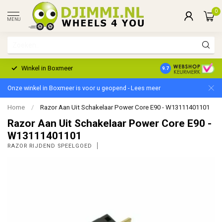
0
MENU
Winkel in Boxmeer
2 Jaar Garantie
9.7
Onze winkel in Boxmeer is voor u geopend - Lees meer
Home
/
Razor Aan Uit Schakelaar Power Core E90 - W13111401101
Razor Aan Uit Schakelaar Power Core E90 -
W13111401101
RAZOR RIJDEND SPEELGOED