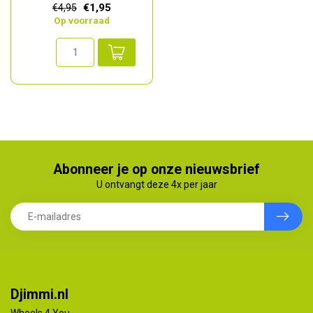
€1,95
€4,95
k...
Op voorraad
Abonneer je op onze nieuwsbrief
U ontvangt deze 4x per jaar
Djimmi.nl