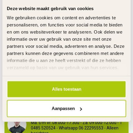
Deze website maakt gebruik van cookies
RAZOR RIJDEND SPEELGOED
We gebruiken cookies om content en advertenties te
€9,95
Razor Kettingspanner Power
Rider 360 - W20136401079
personaliseren, om functies voor social media te bieden
€5,95
Op voorraad
en om ons websiteverkeer te analyseren. Ook delen we
informatie over uw gebruik van onze site met onze
partners voor social media, adverteren en analyse. Deze
RAZOR RIJDEND SPEELGOED
€14,95
Kettingspanner Crazy Cart ST -
partners kunnen deze gegevens combineren met andere
W25143490079
€9,95
informatie die u aan ze heeft verstrekt of die ze hebben
Op voorraad
verzameld op basis van uw gebruik van hun services.
RAZOR RIJDEND SPEELGOED
€20,95
Razor Twist Grip E100 - E200 -
E300 - W13113601043
€12,95
Alles toestaan
Op voorraad
Aanpassen
Heeft u vragen over dit product?
Ma. t/m Vr. 08.00u-17.30u - Za. 09.00u-12.00u - T
0485 520524 - Whatsapp 06 22295553 - Alleen