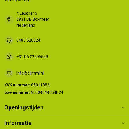
Wheels 4 You
't Leucker 5
5831 DB Boxmeer
Nederland
0485 520524
+31 06 22295553
info@djimmi.nl
KVK nummer:
85011886
btw-nummer:
NL004044054B24
Openingstijden
Informatie