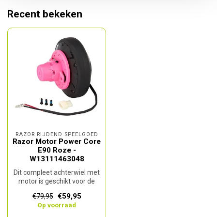
Recent bekeken
RAZOR RIJDEND SPEELGOED
Razor Motor Power Core
E90 Roze -
W13111463048
Dit compleet achterwiel met
motor is geschikt voor de
E90 roze.De motor wordt
€59,95
€79,95
ge...
Op voorraad