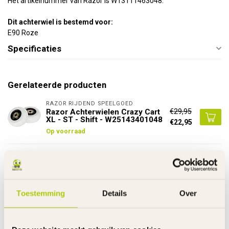
Het artikelnummer van Razor is W13111463048.
Dit achterwiel is bestemd voor:
E90 Roze
Specificaties
Gerelateerde producten
RAZOR RIJDEND SPEELGOED
€29,95
Razor Achterwielen Crazy Cart
XL - ST - Shift - W25143401048
€22,95
Op voorraad
RAZOR RIJDEND SPEELGOED
€27,95
Achter Wiel Drift Trike
Universeel - W20136401058
€19,95
Op voorraad
Toestemming
Details
Over
RAZOR RIJDEND SPEELGOED
Razor Slijtvaste Set
€75,00
Achterwielen Crazy Cart ST -