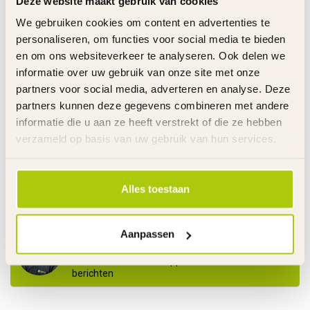
Deze website maakt gebruik van cookies
€52,50
XL - W25143401110
We gebruiken cookies om content en advertenties te
Op voorraad
personaliseren, om functies voor social media te bieden
en om ons websiteverkeer te analyseren. Ook delen we
RAZOR RIJDEND SPEELGOED
Razor Compleet Achterwiel
informatie over uw gebruik van onze site met onze
€29,95
Riprider Lightshow -
partners voor social media, adverteren en analyse. Deze
€19,95
W20036515048
partners kunnen deze gegevens combineren met andere
Op voorraad
informatie die u aan ze heeft verstrekt of die ze hebben
verzameld op basis van uw gebruik van hun services.
RAZOR RIJDEND SPEELGOED
€179,00
Razor Crazy Cart XL Motor
500 Watt - W25143401030
€129,00
Op voorraad
Alles toestaan
Heeft u vragen over dit product?
Aanpassen
Ma. t/m Vr. 08.00u-17.30u - Za. 09.00u-12.00u - T
0485 520524 - Whatsapp 06 22295553 - Alleen
berichten