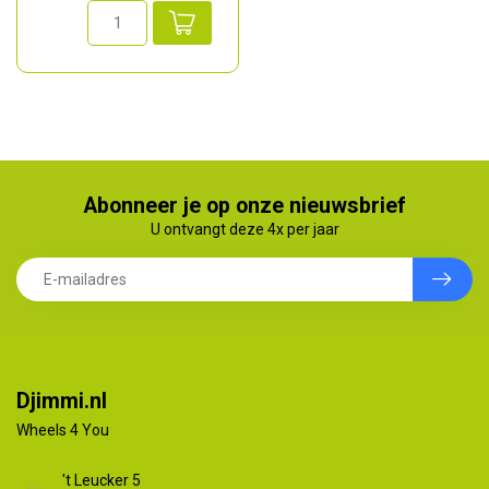
Abonneer je op onze nieuwsbrief
U ontvangt deze 4x per jaar
Djimmi.nl
Wheels 4 You
't Leucker 5