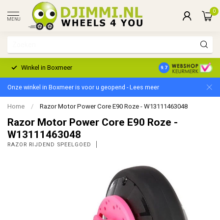
0
MENU
Winkel in Boxmeer
2 Jaar Garantie
9.7
Onze winkel in Boxmeer is voor u geopend - Lees meer
Home
/
Razor Motor Power Core E90 Roze - W13111463048
Razor Motor Power Core E90 Roze -
W13111463048
RAZOR RIJDEND SPEELGOED