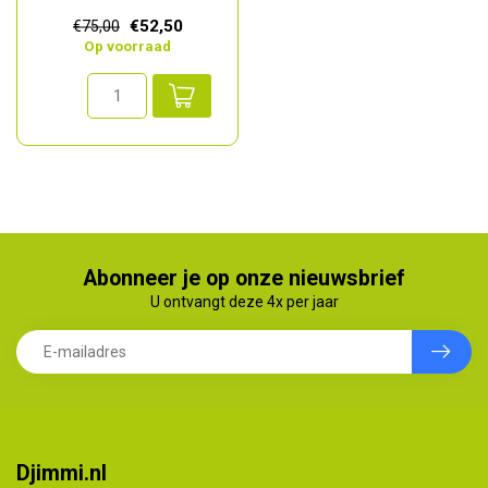
artikelnummer van Razor is
€52,50
€75,00
W2514340...
Op voorraad
Abonneer je op onze nieuwsbrief
U ontvangt deze 4x per jaar
Djimmi.nl