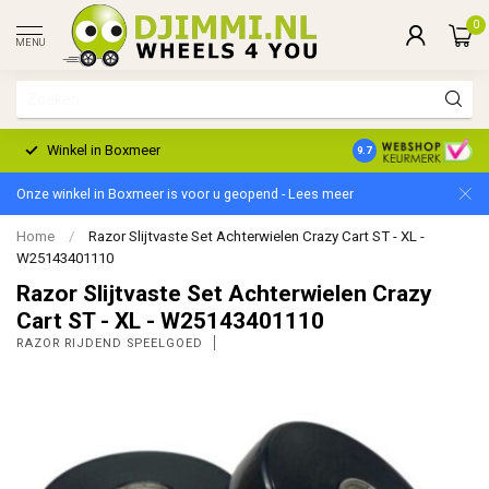
0
MENU
Winkel in Boxmeer
2 Jaar Garantie
9.7
Onze winkel in Boxmeer is voor u geopend - Lees meer
Home
/
Razor Slijtvaste Set Achterwielen Crazy Cart ST - XL -
W25143401110
Razor Slijtvaste Set Achterwielen Crazy
Cart ST - XL - W25143401110
RAZOR RIJDEND SPEELGOED