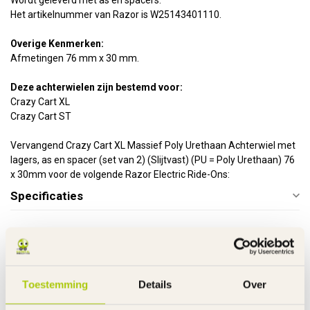
Wordt geleverd met as en spacers.
Het artikelnummer van Razor is W25143401110.
Overige Kenmerken:
Afmetingen 76 mm x 30 mm.
Deze achterwielen zijn bestemd voor:
Crazy Cart XL
Crazy Cart ST
Vervangend Crazy Cart XL Massief Poly Urethaan Achterwiel met
lagers, as en spacer (set van 2) (Slijtvast) (PU = Poly Urethaan) 76
x 30mm voor de volgende Razor Electric Ride-Ons:
Specificaties
Gerelateerde producten
RAZOR RIJDEND SPEELGOED
€29,95
Razor Achterwielen Crazy Cart
Toestemming
Details
Over
XL - ST - Shift - W25143401048
€22,95
Op voorraad