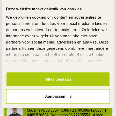
Deze website maakt gebruik van cookies
RAZOR RIJDEND SPEELGOED
€27,95
Achter Wiel Drift Trike
We gebruiken cookies om content en advertenties te
Universeel - W20136401058
€19,95
personaliseren, om functies voor social media te bieden
Op voorraad
en om ons websiteverkeer te analyseren. Ook delen we
informatie over uw gebruik van onze site met onze
RAZOR RIJDEND SPEELGOED
partners voor social media, adverteren en analyse. Deze
Razor Compleet Achterwiel
€29,95
partners kunnen deze gegevens combineren met andere
Riprider Lightshow -
€19,95
W20036515048
informatie die u aan ze heeft verstrekt of die ze hebben
Op voorraad
verzameld op basis van uw gebruik van hun services.
RAZOR RIJDEND SPEELGOED
€179,00
Razor Crazy Cart XL Motor
Alles toestaan
500 Watt - W25143401030
€129,00
Op voorraad
Aanpassen
Heeft u vragen over dit product?
Ma. t/m Vr. 08.00u-17.30u - Za. 09.00u-12.00u - T
0485 520524 - Whatsapp 06 22295553 - Alleen