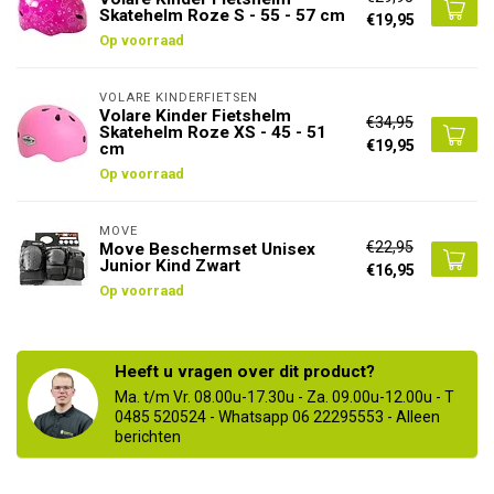
Skatehelm Roze S - 55 - 57 cm
€19,95
Op voorraad
VOLARE KINDERFIETSEN
Volare Kinder Fietshelm
€34,95
Skatehelm Roze XS - 45 - 51
€19,95
cm
Op voorraad
MOVE
€22,95
Move Beschermset Unisex
Junior Kind Zwart
€16,95
Op voorraad
Heeft u vragen over dit product?
Ma. t/m Vr. 08.00u-17.30u - Za. 09.00u-12.00u - T
0485 520524 - Whatsapp 06 22295553 - Alleen
berichten