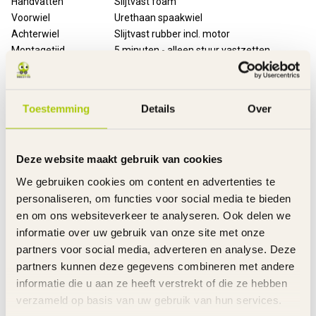
Handvatten
Slijtvast foam
Voorwiel
Urethaan spaakwiel
Achterwiel
Slijtvast rubber incl. motor
Montagetijd
5 minuten - alleen stuur vastzetten
Laadtijd
4 Uur
Rijtijd
Tot 40 minuten aaneengesloten
Snelheid
Max. 16 km/u
Toestemming
Details
Over
Inclusief
Oplader en handleiding
Garantie product
2 Jaar m.u.v. slijtageonderdelen
Garantie accu('s)
6 Maanden
Deze website maakt gebruik van cookies
Garantie Oplader
6 Maanden
We gebruiken cookies om content en advertenties te
Advies
personaliseren, om functies voor social media te bieden
De E-step voor het eerste gebruik 5 uur opladen.
en om ons websiteverkeer te analyseren. Ook delen we
Altijd de E-Step met een volledig opgeladen accu wegzetten.
informatie over uw gebruik van onze site met onze
Met deze E-Step mag je rijden op "eigen terrein".
partners voor social media, adverteren en analyse. Deze
partners kunnen deze gegevens combineren met andere
Links
informatie die u aan ze heeft verstrekt of die ze hebben
De gehele rubriek Razor elektrische steps
Tips accugebruik
verzameld op basis van uw gebruik van hun services.