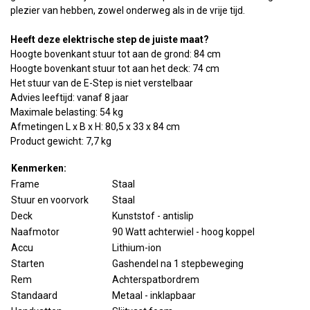
plezier van hebben, zowel onderweg als in de vrije tijd.
Heeft deze elektrische step de juiste maat?
Hoogte bovenkant stuur tot aan de grond: 84 cm
Hoogte bovenkant stuur tot aan het deck: 74 cm
Het stuur van de E-Step is niet verstelbaar
Advies leeftijd: vanaf 8 jaar
Maximale belasting: 54 kg
Afmetingen L x B x H: 80,5 x 33 x 84 cm
Product gewicht: 7,7 kg
Kenmerken:
Frame
Staal
Stuur en voorvork
Staal
Deck
Kunststof - antislip
Naafmotor
90 Watt achterwiel - hoog koppel
Accu
Lithium-ion
Starten
Gashendel na 1 stepbeweging
Rem
Achterspatbordrem
Standaard
Metaal - inklapbaar