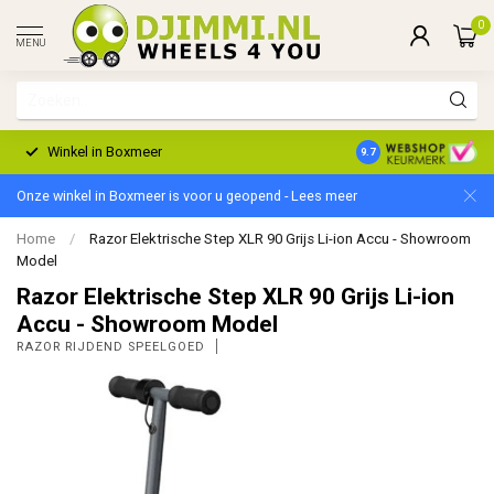
0
MENU
Winkel in Boxmeer
2 Jaar Garantie
9.7
Onze winkel in Boxmeer is voor u geopend - Lees meer
Home
/
Razor Elektrische Step XLR 90 Grijs Li-ion Accu - Showroom
Model
Razor Elektrische Step XLR 90 Grijs Li-ion
Accu - Showroom Model
RAZOR RIJDEND SPEELGOED