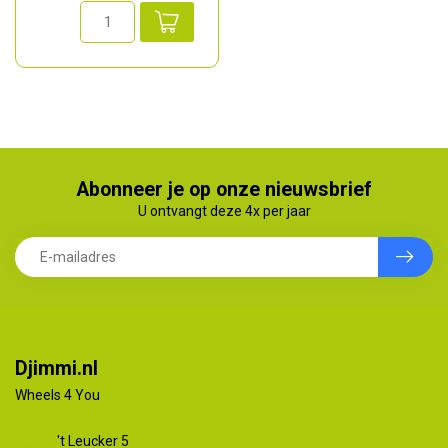
Abonneer je op onze nieuwsbrief
U ontvangt deze 4x per jaar
Djimmi.nl
Wheels 4 You
't Leucker 5