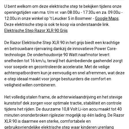
U bent welkom om deze elektrische step te bekijken tijdens onze
openingstijden van ma. t/m vr. van 08.00u - 17.30u en za. 09.00u -
12.00u in onze winkel op 't Leucker 5 in Boxme
er -
Google Maps
.
Deze elektrische step is ook te koop via onderstaande link.
Elektrische Step Razor XLR 90 Grijs
De Razor Elektrische Step XLR 90 in het grijs biedt een krachtige
en betrouwbare rijervaring dankzij de innovatieve Power Core-
technologie. De onderhoudsvrije 90 Watt naafmotor levert
snelheden tot 16 km/u, terwijl het duimbediende gashendel zorgt
voor soepele en gecontroleerde acceleratie. Met de veilige
achterspatbordrem kun je eenvoudig en snel afremmen, wat deze
e-step ideaal maakt voor jonge bestuurders die comfort en
veiligheid willen combineren.
Het volledig stalen frame, de achterwielaandrijving en het stevige
kunststof dek zorgen voor optimale tractie, stabiliteit en controle
tijdens het rijden. De duurzame 10,8 Volt Li-ion accu maakt tot 40
minuten ononderbroken rijplezier mogelijk op één lading. De Razor
XLR 90 is daarmee een sterke, comfortabele en
gebruiksvriendelijke elektrische step waar kinderen urenlang