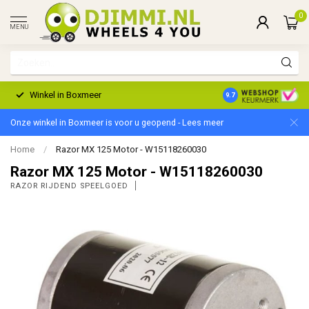
0
MENU
Winkel in Boxmeer
2 Jaar Garantie
9.7
Onze winkel in Boxmeer is voor u geopend - Lees meer
Home
/
Razor MX 125 Motor - W15118260030
Razor MX 125 Motor - W15118260030
RAZOR RIJDEND SPEELGOED