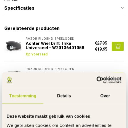
Specificaties
Gerelateerde producten
RAZOR RIJDEND SPEELGOED
€27,95
Achter Wiel Drift Trike
Universeel - W20136401058
€19,95
Op voorraad
RAZOR RIJDEND SPEELGOED
€29,95
Razor Achterwielen Crazy Cart
XL - ST - Shift - W25143401048
€22,95
Op voorraad
Toestemming
Details
Over
RAZOR RIJDEND SPEELGOED
Razor Slijtvaste Set
€75,00
Achterwielen Crazy Cart ST -
€52,50
XL - W25143401110
Deze website maakt gebruik van cookies
Op voorraad
We gebruiken cookies om content en advertenties te