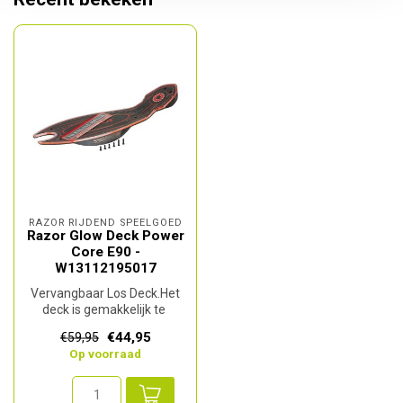
RAZOR RIJDEND SPEELGOED
Razor Glow Deck Power
Core E90 -
W13112195017
Vervangbaar Los Deck.Het
deck is gemakkelijk te
monteren d.m.v. 6 inbus
€44,95
€59,95
bouten....
Op voorraad