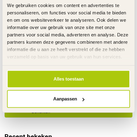
€5,95
We gebruiken cookies om content en advertenties te
Op voorraad
personaliseren, om functies voor social media te bieden
en om ons websiteverkeer te analyseren. Ook delen we
RAZOR RIJDEND SPEELGOED
€14,95
Kettingspanner Crazy Cart ST -
informatie over uw gebruik van onze site met onze
W25143490079
€9,95
partners voor social media, adverteren en analyse. Deze
Op voorraad
partners kunnen deze gegevens combineren met andere
informatie die u aan ze heeft verstrekt of die ze hebben
RAZOR RIJDEND SPEELGOED
verzameld op basis van uw gebruik van hun services.
€20,95
Razor Twist Grip E100 - E200 -
E300 - W13113601043
€12,95
Op voorraad
Alles toestaan
Heeft u vragen over dit product?
Aanpassen
Ma. t/m Vr. 08.00u-17.30u - Za. 09.00u-12.00u - T
0485 520524 - Whatsapp 06 22295553 - Alleen
berichten
Recent bekeken