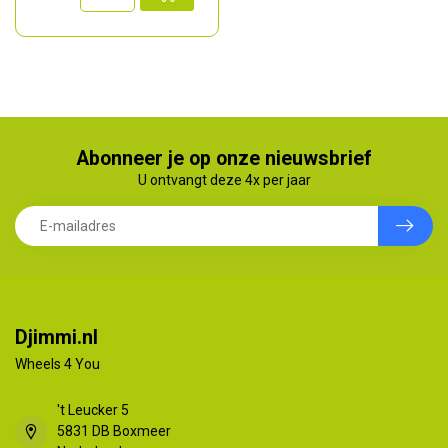
Abonneer je op onze nieuwsbrief
U ontvangt deze 4x per jaar
Djimmi.nl
Wheels 4 You
't Leucker 5
5831 DB Boxmeer