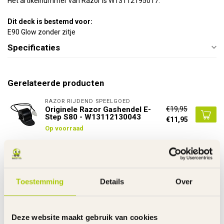
Het artikelnummer van Razor is W13112195017.
Dit deck is bestemd voor:
E90 Glow zonder zitje
Specificaties
Gerelateerde producten
RAZOR RIJDEND SPEELGOED
€19,95
Originele Razor Gashendel E-
Step S80 - W13112130043
€11,95
Op voorraad
RAZOR RIJDEND SPEELGOED
€59,95
Razor Controle Box Crazy Cart
ST - W25143490015
€44,95
Toestemming
Details
Over
Op voorraad
RAZOR RIJDEND SPEELGOED
€9,95
Razor Kettingspanner Power
Deze website maakt gebruik van cookies
Rider 360 - W20136401079