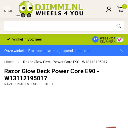
0
MENU
Winkel in Boxmeer
2 Jaar Garantie
9.7
Onze winkel in Boxmeer is voor u geopend - Lees meer
Home
/
Razor Glow Deck Power Core E90 - W13112195017
Razor Glow Deck Power Core E90 -
W13112195017
RAZOR RIJDEND SPEELGOED