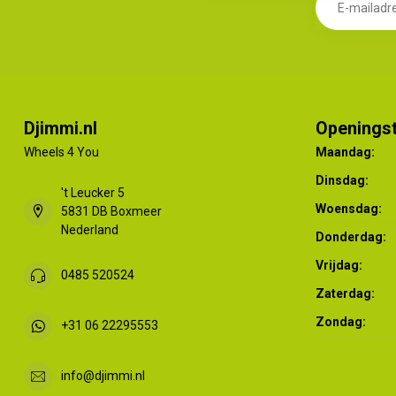
Djimmi.nl
Openingst
Wheels 4 You
Maandag:
Dinsdag:
't Leucker 5
Woensdag:
5831 DB Boxmeer
Nederland
Donderdag:
Vrijdag:
0485 520524
Zaterdag:
Zondag:
+31 06 22295553
info@djimmi.nl