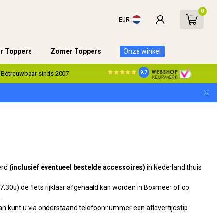
0
EUR
er Toppers
Zomer Toppers
Onze winkel
9.7
Betrouwbaar sinds 2007
eerd
(inclusief eventueel bestelde accessoires)
in Nederland thuis
.30u) de fiets rijklaar afgehaald kan worden in Boxmeer of op
.
dan kunt u via onderstaand telefoonnummer een aflevertijdstip