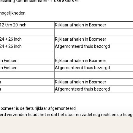
esseling koeriersdiensten - T 088 8855876.
mogelijkheden.
12 t/m 20 inch
Rijklaar afhalen in Boxmeer
24 + 26 inch
Rijklaar afhalen in Boxmeer
24 + 26 inch
Afgemonteerd thuis bezorgd
n Fietsen
Rijklaar afhalen in Boxmeer
n Fietsen
Afgemonteerd thuis bezorgd
s
Rijklaar afhalen in Boxmeer
s
Afgemonteerd thuis bezorgd
 Boxmeer is de fiets rijklaar afgemonteerd.
erd verzenden houdt het in dat het stuur en zadel nog recht en op ho
 zodanig in een stevige doos verpakt dat de fiets tijdens het vervoer ni