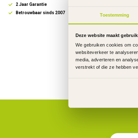
Wat houdt af
2 Jaar Garantie
Eventuele acc
Betrouwbaar sinds 2007
Alle bouten e
Toestemming
De draaiende 
De ketting wor
De versnellin
Deze website maakt gebruik
De banden wor
We gebruiken cookies om cont
De fiets krijgt
Bij elektrisch
websiteverkeer te analyseren
media, adverteren en analys
Herroepingsr
verstrekt of die ze hebben v
Indien gebrui