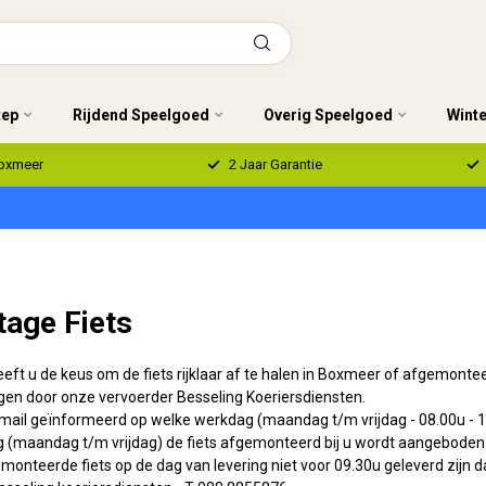
tep
Rijdend Speelgoed
Overig Speelgoed
Wint
Boxmeer
2 Jaar Garantie
age Fiets
heeft u de keus om de fiets rijklaar af te halen in Boxmeer of afgemont
gen door onze vervoerder Besseling Koeriersdiensten.
mail geïnformeerd op welke werkdag (maandag t/m vrijdag - 08.00u - 17
 (maandag t/m vrijdag) de fiets afgemonteerd bij u wordt aangeboden
onteerde fiets op de dag van levering niet voor 09.30u geleverd zijn 