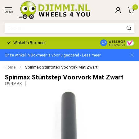
0
MENU
Winkel in Boxmeer
2 Jaar Garantie
9.7
Onze winkel in Boxmeer is voor u geopend - Lees meer
Home
/
Spinmax Stuntstep Voorvork Mat Zwart
Spinmax Stuntstep Voorvork Mat Zwart
SPINMAX