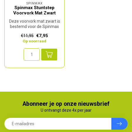
SPINMAX
Spinmax Stuntstep
Voorvork Mat Zwart
Deze voorvork mat zwart is
bestemd voor de Spinmax
Twister ST-1 stuntstep.
€7,95
€11,95
Op voorraad
Abonneer je op onze nieuwsbrief
U ontvangt deze 4x per jaar