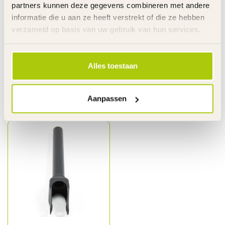
partners kunnen deze gegevens combineren met andere
informatie die u aan ze heeft verstrekt of die ze hebben
verzameld op basis van uw gebruik van hun services.
Heeft u vragen over dit product?
Ma. t/m Vr. 08.00u-17.30u - Za. 09.00u-12.00u - T
0485 520524 - Whatsapp 06 22295553 - Alleen
berichten
Alles toestaan
Aanpassen
Recent bekeken