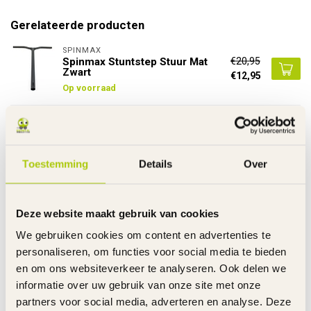
Gerelateerde producten
SPINMAX
€20,95
Spinmax Stuntstep Stuur Mat
Zwart
€12,95
Op voorraad
SPINMAX
€10,95
Spinmax Stuntstep Handvatten
Goud 2 Stuks
€6,95
Op voorraad
Toestemming
Details
Over
SPINMAX
€10,95
Spinmax Stuntstep Handvatten
Deze website maakt gebruik van cookies
Blauw 2 Stuks
€6,95
We gebruiken cookies om content en advertenties te
Op voorraad
personaliseren, om functies voor social media te bieden
en om ons websiteverkeer te analyseren. Ook delen we
SPINMAX
€10,95
Spinmax Stuntstep 3-Punts
informatie over uw gebruik van onze site met onze
Klem Mat Zwart
€6,95
partners voor social media, adverteren en analyse. Deze
Op voorraad