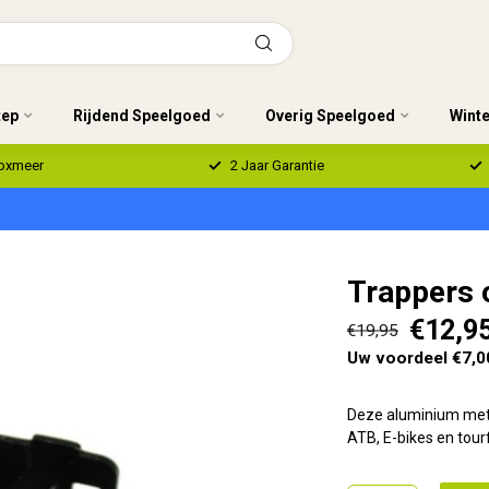
tep
Rijdend Speelgoed
Overig Speelgoed
Wint
Boxmeer
2 Jaar Garantie
Trappers 
€12,9
€19,95
Uw voordeel €7,0
Deze aluminium met 
ATB, E-bikes en tour