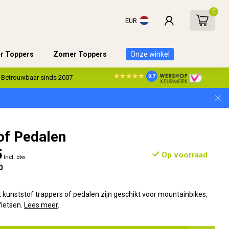
0
EUR
er Toppers
Zomer Toppers
Onze winkel
9.7
Betrouwbaar sinds 2007
of Pedalen
5
Op voorraad
Incl. btw
0
kunststof trappers of pedalen zijn geschikt voor mountainbikes,
fietsen.
Lees meer
.