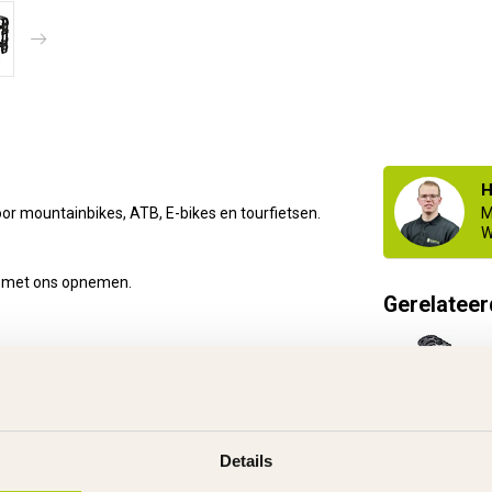
H
or mountainbikes, ATB, E-bikes en tourfietsen.
M
W
met ons opnemen.
Gerelateer
Ink
Op 
Details