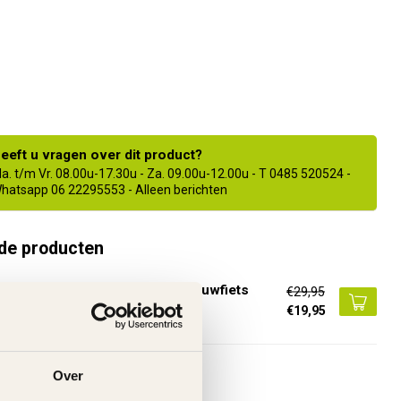
eeft u vragen over dit product?
a. t/m Vr. 08.00u-17.30u - Za. 09.00u-12.00u - T 0485 520524 -
hatsapp 06 22295553 - Alleen berichten
de producten
lapbare Trappers of Pedalen Vouwfiets
€29,95
€19,95
voorraad
Over