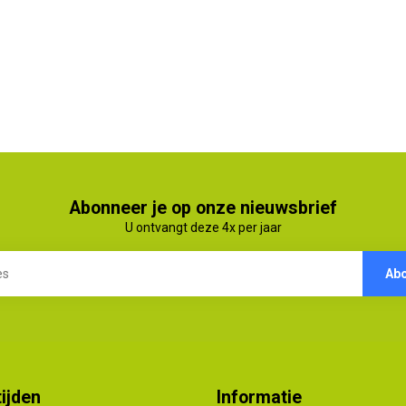
Abonneer je op onze nieuwsbrief
U ontvangt deze 4x per jaar
Ab
ijden
Informatie