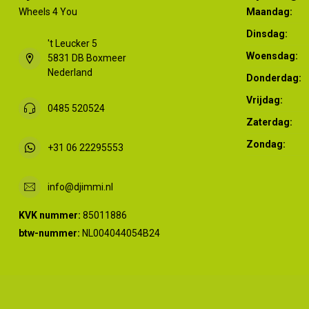
Wheels 4 You
Maandag:
Dinsdag:
't Leucker 5
Woensdag:
5831 DB Boxmeer
Nederland
Donderdag:
Vrijdag:
0485 520524
Zaterdag:
Zondag:
+31 06 22295553
info@djimmi.nl
KVK nummer:
85011886
btw-nummer:
NL004044054B24