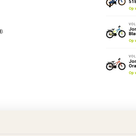
51
Op 
VOL
Jon
l
).
Bl
Op 
VOL
Jon
Ora
Op 