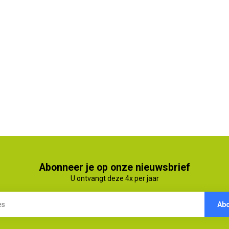
Abonneer je op onze nieuwsbrief
U ontvangt deze 4x per jaar
Ab