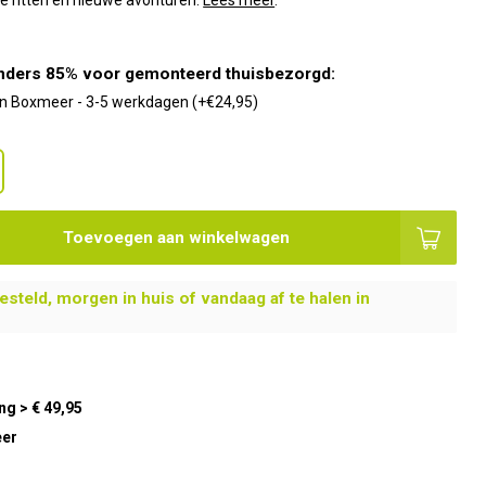
ere ritten en nieuwe avonturen.
Lees meer
.
nders 85% voor gemonteerd thuisbezorgd:
 in Boxmeer - 3-5 werkdagen (+€24,95)
Toevoegen aan winkelwagen
steld, morgen in huis of vandaag af te halen in
ng > € 49,95
eer