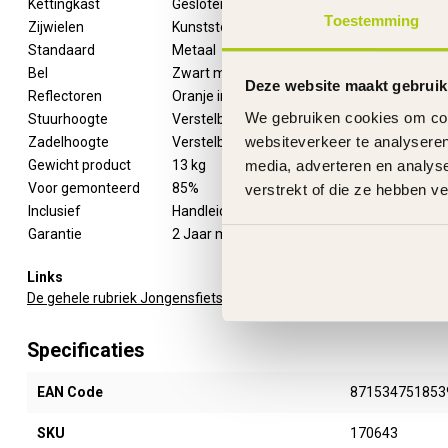
Kettingkast
Gesloten met opdruk
Toestemming
Zijwielen
Kunststof
Standaard
Metaal
Bel
Zwart metaal
Deze website maakt gebruik
Reflectoren
Oranje in beide wielen
We gebruiken cookies om cont
Stuurhoogte
Verstelbaar
websiteverkeer te analyseren
Zadelhoogte
Verstelbaar
Gewicht product
13 kg
media, adverteren en analys
Voor gemonteerd
85%
verstrekt of die ze hebben v
Inclusief
Handleiding
Garantie
2 Jaar m.u.v. slijtageonderdelen
Links
De gehele rubriek Jongensfiets 18 Inch
Specificaties
EAN Code
871534751853
SKU
170643