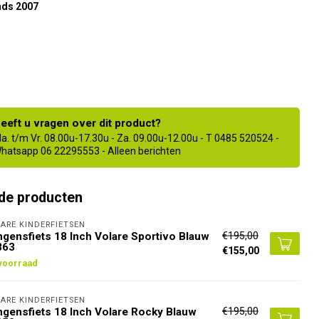
nds 2007
eeft u vragen over dit product?
a. t/m Vr. 08.00u-17.30u - Za. 09.00u-12.00u - T 0485 520524 -
hatsapp 06 22295553 - Alleen berichten
de producten
ARE KINDERFIETSEN
€195,00
gensfiets 18 Inch Volare Sportivo Blauw
863
€155,00
voorraad
ARE KINDERFIETSEN
€195,00
gensfiets 18 Inch Volare Rocky Blauw