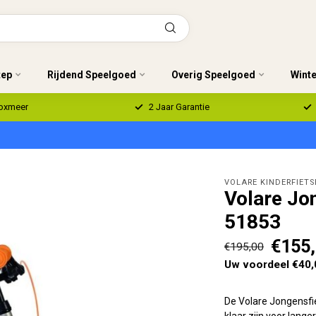
tep
Rijdend Speelgoed
Overig Speelgoed
Wint
Boxmeer
2 Jaar Garantie
VOLARE KINDERFIETS
Volare Jon
51853
€155
€195,00
Uw voordeel €40,
De Volare Jongensfie