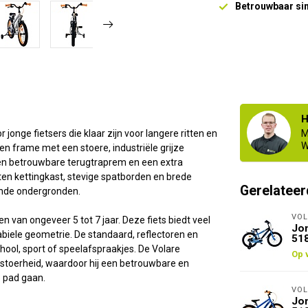
Betrouwbaar si
H
jonge fietsers die klaar zijn voor langere ritten en
M
W
en frame met een stoere, industriële grijze
een betrouwbare terugtraprem en een extra
loten kettingkast, stevige spatborden en brede
Gerelateer
ende ondergronden.
VOL
n van ongeveer 5 tot 7 jaar. Deze fiets biedt veel
Jon
biele geometrie. De standaard, reflectoren en
51
hool, sport of speelafspraakjes. De Volare
Op 
n stoerheid, waardoor hij een betrouwbare en
p pad gaan.
VOL
Jon