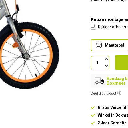
klaar zijn voor lang
Keuze montage a
Rijklaar afhalen
Maattabel
Vandaag be
Boxmeer
Deel dit product
Gratis Verzendi
Winkel in Boxm
2 Jaar Garantie