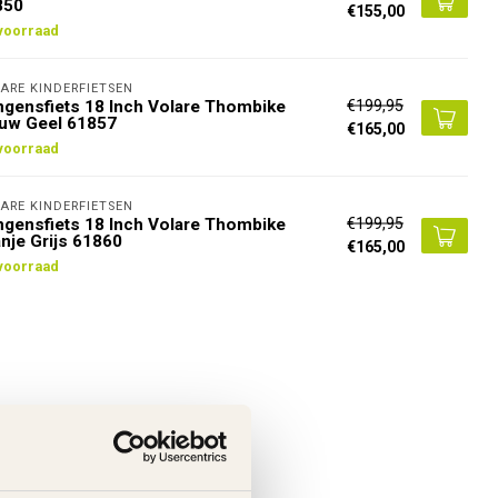
850
€155,00
voorraad
ARE KINDERFIETSEN
€199,95
gensfiets 18 Inch Volare Thombike
auw Geel 61857
€165,00
voorraad
ARE KINDERFIETSEN
€199,95
gensfiets 18 Inch Volare Thombike
nje Grijs 61860
€165,00
voorraad