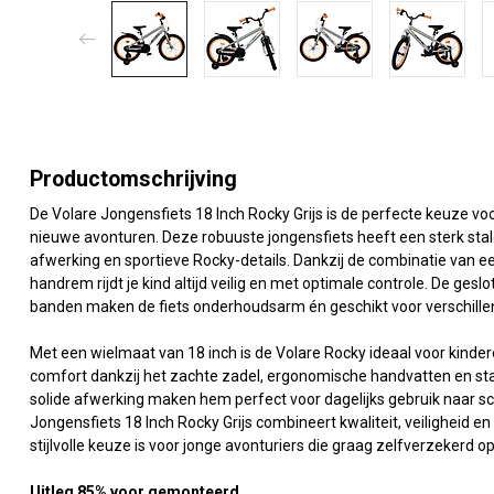
Productomschrijving
De Volare Jongensfiets 18 Inch Rocky Grijs is de perfecte keuze voor 
nieuwe avonturen. Deze robuuste jongensfiets heeft een sterk stal
afwerking en sportieve Rocky-details. Dankzij de combinatie van 
handrem rijdt je kind altijd veilig en met optimale controle. De ges
banden maken de fiets onderhoudsarm én geschikt voor verschill
Met een wielmaat van 18 inch is de Volare Rocky ideaal voor kindere
comfort dankzij het zachte zadel, ergonomische handvatten en sta
solide afwerking maken hem perfect voor dagelijks gebruik naar sc
Jongensfiets 18 Inch Rocky Grijs combineert kwaliteit, veiligheid e
stijlvolle keuze is voor jonge avonturiers die graag zelfverzekerd o
Uitleg 85% voor gemonteerd