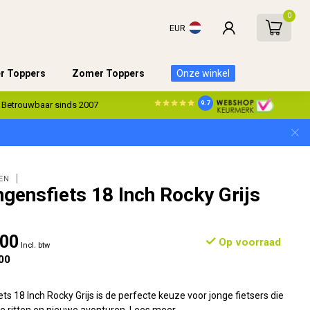
0
EUR
er Toppers
Zomer Toppers
Onze winkel
9.7
Betrouwbaar sinds 2007
EN
gensfiets 18 Inch Rocky Grijs
,00
Op voorraad
Incl. btw
00
ts 18 Inch Rocky Grijs is de perfecte keuze voor jonge fietsers die