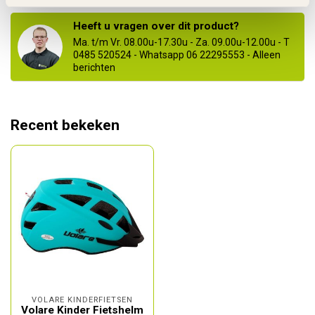
Heeft u vragen over dit product?
Ma. t/m Vr. 08.00u-17.30u - Za. 09.00u-12.00u - T
0485 520524 - Whatsapp 06 22295553 - Alleen
berichten
Recent bekeken
VOLARE KINDERFIETSEN
Volare Kinder Fietshelm