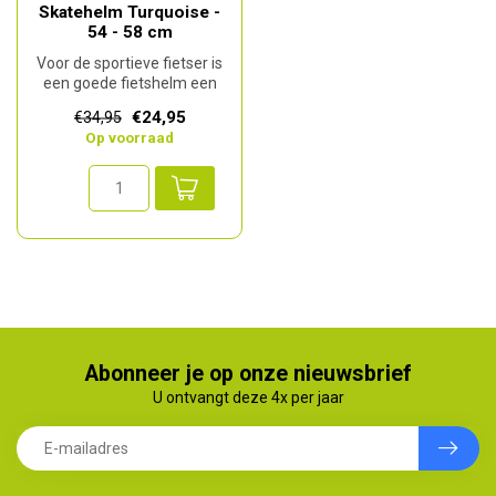
Skatehelm Turquoise -
54 - 58 cm
Voor de sportieve fietser is
een goede fietshelm een
must. De Volare fietshelm i...
€24,95
€34,95
Op voorraad
Abonneer je op onze nieuwsbrief
U ontvangt deze 4x per jaar