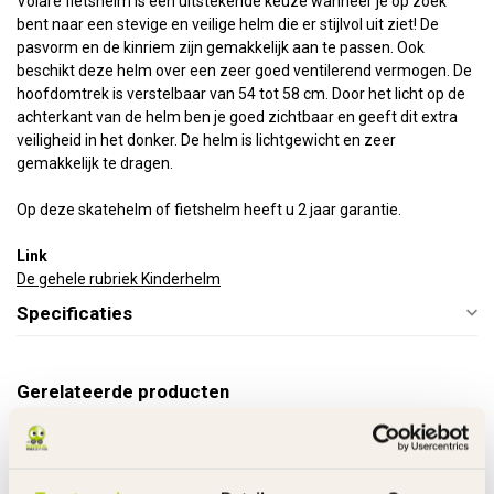
Volare fietshelm is een uitstekende keuze wanneer je op zoek
bent naar een stevige en veilige helm die er stijlvol uit ziet! De
pasvorm en de kinriem zijn gemakkelijk aan te passen. Ook
beschikt deze helm over een zeer goed ventilerend vermogen. De
hoofdomtrek is verstelbaar van 54 tot 58 cm. Door het licht op de
achterkant van de helm ben je goed zichtbaar en geeft dit extra
veiligheid in het donker. De helm is lichtgewicht en zeer
gemakkelijk te dragen.
Op deze skatehelm of fietshelm heeft u 2 jaar garantie.
Link
De gehele rubriek Kinderhelm
Specificaties
Gerelateerde producten
ABUS FIETSHELMEN
€39,95
ABUS Fiets Kinderhelm Smiley
3.0 Pink Butterfly
€34,95
Op voorraad