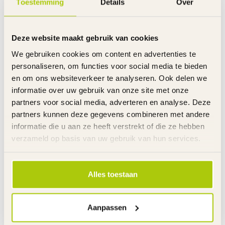
Toestemming
Details
Over
BOBIKE
€34,95
Bobike Kinderhelm Go Zwart
Deze website maakt gebruik van cookies
€24,95
Op voorraad
We gebruiken cookies om content en advertenties te
personaliseren, om functies voor social media te bieden
ABUS FIETSHELMEN
en om ons websiteverkeer te analyseren. Ook delen we
€39,95
ABUS Fiets Kinderhelm Smiley
3.0 Shiny Pink
informatie over uw gebruik van onze site met onze
€34,95
Op voorraad
partners voor social media, adverteren en analyse. Deze
partners kunnen deze gegevens combineren met andere
informatie die u aan ze heeft verstrekt of die ze hebben
POLISPORT
€34,95
Bobike Kinderhelm Go Roze S -
verzameld op basis van uw gebruik van hun services.
52 - 56 cm
€24,95
Op voorraad
Alles toestaan
VOLARE KINDERFIETSEN
€29,95
Volare Kinder Fietshelm
Skatehelm Grijs S - 55 - 57 cm
€19,95
Op voorraad
Aanpassen