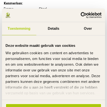
Kenmerken:
Frame
Staal
Rem voor
Handrem - V-Brake
Rem achter
Terugtraprem
Handvatten
Slijtvast rubber
Toestemming
Details
Over
Banden
Luchtbanden
Velgen
Staal
Spatborden
Kunststof
Deze website maakt gebruik van cookies
Kettingkast
Gesloten met opdruk
We gebruiken cookies om content en advertenties te
Zijwielen
Kunststof
Bagagedrager
Achter met snelbinder
personaliseren, om functies voor social media te bieden
Mandje
Voor - gevlochten
en om ons websiteverkeer te analyseren. Ook delen we
Stuurhoogte
Verstelbaar
informatie over uw gebruik van onze site met onze
Zadelhoogte
Verstelbaar
partners voor social media, adverteren en analyse. Deze
Gewicht product
12 kg
partners kunnen deze gegevens combineren met andere
Voor gemonteerd
85%
informatie die u aan ze heeft verstrekt of die ze hebben
Inclusief
Handleiding
verzameld op basis van uw gebruik van hun services.
Garantie
2 Jaar m.u.v. slijtageonderdelen
Link