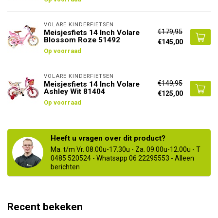
VOLARE KINDERFIETSEN
€179,95
Meisjesfiets 14 Inch Volare
Blossom Roze 51492
€145,00
Op voorraad
VOLARE KINDERFIETSEN
€149,95
Meisjesfiets 14 Inch Volare
Ashley Wit 81404
€125,00
Op voorraad
Heeft u vragen over dit product?
Ma. t/m Vr. 08.00u-17.30u - Za. 09.00u-12.00u - T
0485 520524 - Whatsapp 06 22295553 - Alleen
berichten
Recent bekeken