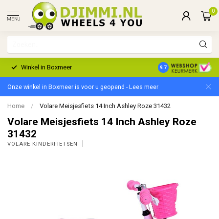
0
MENU
Winkel in Boxmeer
2 Jaar Garantie
9.7
Onze winkel in Boxmeer is voor u geopend - Lees meer
Home
/
Volare Meisjesfiets 14 Inch Ashley Roze 31432
Volare Meisjesfiets 14 Inch Ashley Roze
31432
VOLARE KINDERFIETSEN