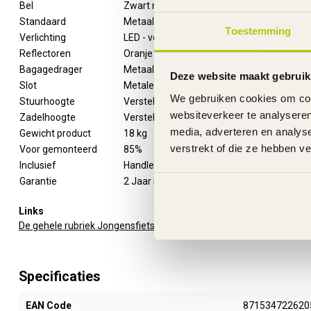
Bel
Zwart metaal
Standaard
Metaal
Toestemming
Verlichting
LED - voor en achter
Reflectoren
Oranje in beide wielen
Bagagedrager
Metaal - achter met snelbinder
Deze website maakt gebruik
Slot
Metalen ringslot met 2 sleutels
We gebruiken cookies om cont
Stuurhoogte
Verstelbaar
websiteverkeer te analyseren
Zadelhoogte
Verstelbaar
media, adverteren en analys
Gewicht product
18 kg
verstrekt of die ze hebben v
Voor gemonteerd
85%
Inclusief
Handleiding
Garantie
2 Jaar m.u.v. slijtageonderdelen
Links
De gehele rubriek Jongensfiets 26 Inch
Specificaties
EAN Code
871534722620