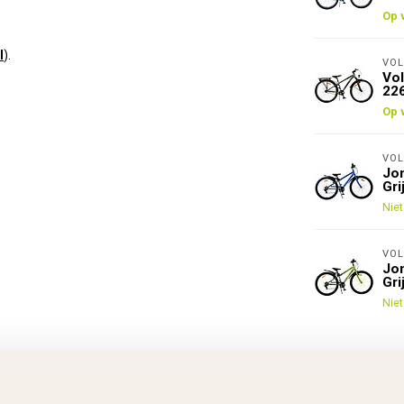
Op 
l
).
VOL
Vol
22
Op 
VOL
Jon
Gri
Niet
VOL
Jon
Gri
Niet