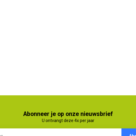
Abonneer je op onze nieuwsbrief
U ontvangt deze 4x per jaar
Ab