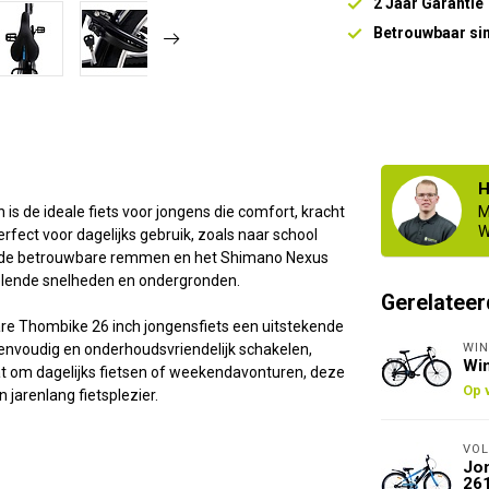
2 Jaar Garantie
Betrouwbaar si
H
is de ideale fiets voor jongens die comfort, kracht
M
W
erfect voor dagelijks gebruik, zoals naar school
rame, de betrouwbare remmen en het Shimano Nexus
isselende snelheden en ondergronden.
Gerelateer
are Thombike 26 inch jongensfiets een uitstekende
WIN
eenvoudig en onderhoudsvriendelijk schakelen,
Win
aat om dagelijks fietsen of weekendavonturen, deze
Op 
jarenlang fietsplezier.
VOL
Jon
26