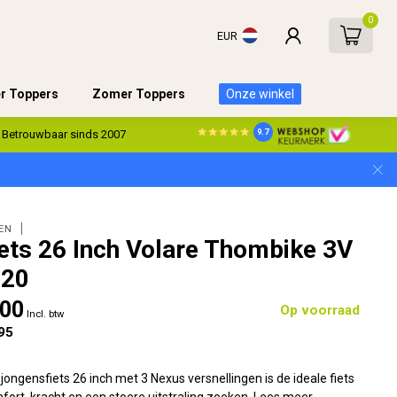
0
EUR
er Toppers
Zomer Toppers
Onze winkel
9.7
Betrouwbaar sinds 2007
EN
ets 26 Inch Volare Thombike 3V
620
,00
Op voorraad
Incl. btw
95
ongensfiets 26 inch met 3 Nexus versnellingen is de ideale fiets