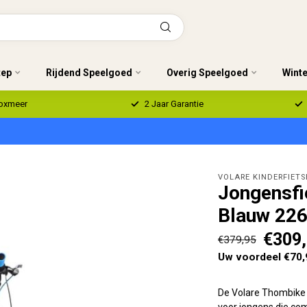
tep
Rijdend Speelgoed
Overig Speelgoed
Wint
Boxmeer
2 Jaar Garantie
VOLARE KINDERFIETS
Jongensfi
Blauw 22
€309
€379,95
Uw voordeel €70,
De Volare Thombike j