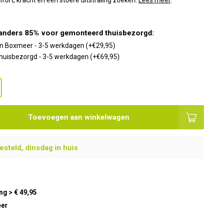
fort, kracht en een stoere uitstraling zoeken.
Lees meer
.
anders 85% voor gemonteerd thuisbezorgd:
 in Boxmeer - 3-5 werkdagen (+€29,95)
uisbezorgd - 3-5 werkdagen (+€69,95)
Toevoegen aan winkelwagen
steld, dinsdag in huis
ng > € 49,95
eer