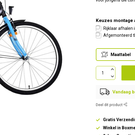
voor jongens die com
Keuzes montage 
Rijklaar afhalen
Afgemonteerd th
Maattabel
Vandaag be
Deel dit product
Gratis Verzendi
Winkel in Boxm