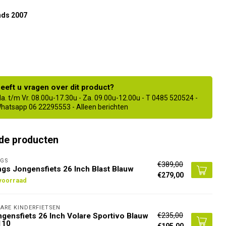
nds 2007
eeft u vragen over dit product?
a. t/m Vr. 08.00u-17.30u - Za. 09.00u-12.00u - T 0485 520524 -
hatsapp 06 22295553 - Alleen berichten
de producten
GS
€389,00
gs Jongensfiets 26 Inch Blast Blauw
€279,00
voorraad
ARE KINDERFIETSEN
€235,00
gensfiets 26 Inch Volare Sportivo Blauw
110
€195,00