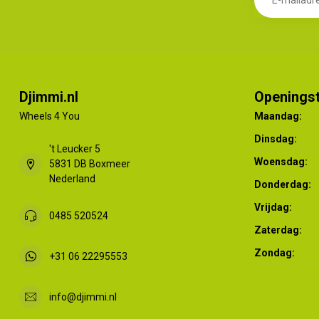
Djimmi.nl
Openingst
Wheels 4 You
Maandag:
Dinsdag:
't Leucker 5
Woensdag:
5831 DB Boxmeer
Nederland
Donderdag:
Vrijdag:
0485 520524
Zaterdag:
Zondag:
+31 06 22295553
info@djimmi.nl