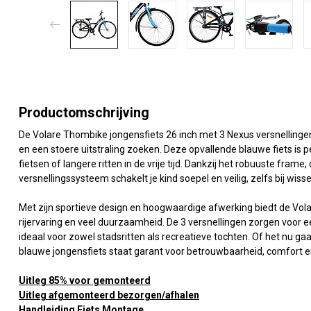
Productomschrijving
De Volare Thombike jongensfiets 26 inch met 3 Nexus versnellingen 
en een stoere uitstraling zoeken. Deze opvallende blauwe fiets is p
fietsen of langere ritten in de vrije tijd. Dankzij het robuuste f
versnellingssysteem schakelt je kind soepel en veilig, zelfs bij w
Met zijn sportieve design en hoogwaardige afwerking biedt de Vol
rijervaring en veel duurzaamheid. De 3 versnellingen zorgen voor 
ideaal voor zowel stadsritten als recreatieve tochten. Of het nu g
blauwe jongensfiets staat garant voor betrouwbaarheid, comfort en 
Uitleg 85% voor gemonteerd
Uitleg afgemonteerd bezorgen/afhalen
Handleiding Fiets Montage