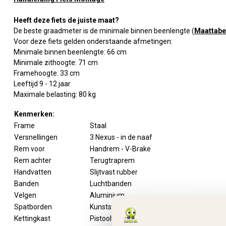
Heeft deze fiets de juiste maat?
De beste graadmeter is de minimale binnen beenlengte (
Maattabe
Voor deze fiets gelden onderstaande afmetingen:
Minimale binnen beenlengte: 66 cm
Minimale zithoogte: 71 cm
Framehoogte: 33 cm
Leeftijd 9 - 12 jaar
Maximale belasting: 80 kg
Kenmerken:
Frame
Staal
Versnellingen
3 Nexus - in de naaf
Rem voor
Handrem - V-Brake
Rem achter
Terugtraprem
Handvatten
Slijtvast rubber
Banden
Luchtbanden
Velgen
Aluminium
Spatborden
Kunststof
Kettingkast
Pistooltype met opdruk