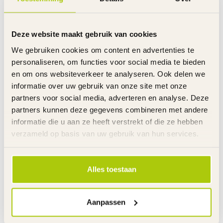
Uitvoering remmen
Terugtraprem achter
Remgrepen
Aluminium
Velgen
Dubbelwandig aluminium
Deze website maakt gebruik van cookies
Ringslot
Optioneel
We gebruiken cookies om content en advertenties te
Verlichting
Batterijverlichting voor en achter
personaliseren, om functies voor social media te bieden
Zadel
Kunststof
en om ons websiteverkeer te analyseren. Ook delen we
Zadelpen
Snel sluiting
informatie over uw gebruik van onze site met onze
Kettingkast
Tandwiel beschermer
partners voor social media, adverteren en analyse. Deze
Standaard
Aluminium
partners kunnen deze gegevens combineren met andere
Trappers
Inklapbaar
informatie die u aan ze heeft verstrekt of die ze hebben
Banden
20 x 1.75
Stuurhoogte
Verstelbaar
verzameld op basis van uw gebruik van hun services.
Zadelhoogte
Verstelbaar
Gewicht product
16 kg
Voor gemonteerd
85%
Alles toestaan
Garantie
2 Jaar m.u.v. slijtageonderdelen
Link
Aanpassen
De gehele rubriek Vouwfiets