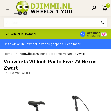
0
MENU
Winkel in Boxmeer
2 Jaar Garantie
9.7
Onze winkel in Boxmeer is voor u geopend - Lees meer
Home
/
Vouwfiets 20 Inch Pacto Five 7V Nexus Zwart
Vouwfiets 20 Inch Pacto Five 7V Nexus
Zwart
PACTO VOUWFIETS