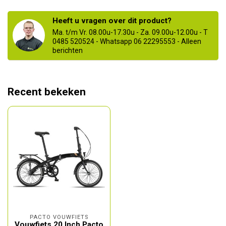
Heeft u vragen over dit product?
Ma. t/m Vr. 08.00u-17.30u - Za. 09.00u-12.00u - T
0485 520524 - Whatsapp 06 22295553 - Alleen
berichten
Recent bekeken
PACTO VOUWFIETS
Vouwfiets 20 Inch Pacto