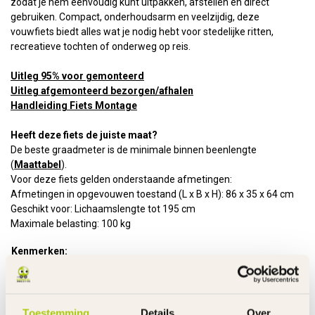
zodat je hem eenvoudig kunt uitpakken, afstellen en direct
gebruiken. Compact, onderhoudsarm en veelzijdig, deze
vouwfiets biedt alles wat je nodig hebt voor stedelijke ritten,
recreatieve tochten of onderweg op reis.
Uitleg 95% voor gemonteerd
Uitleg afgemonteerd bezorgen/afhalen
Handleiding Fiets Montage
Heeft deze fiets de juiste maat?
De beste graadmeter is de minimale binnen beenlengte
(
Maattabel
).
Voor deze fiets gelden onderstaande afmetingen:
Afmetingen in opgevouwen toestand (L x B x H): 86 x 35 x 64 cm
Geschikt voor: Lichaamslengte tot 195 cm
Maximale belasting: 100 kg
Kenmerken:
Frame
Aluminium
Versnellingen
Shimano Nexus 7
Remmen
Handrem voor en terugtraprem
Toestemming
Details
Over