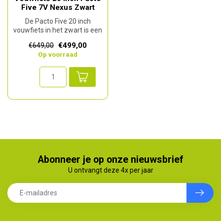
Five 7V Nexus Zwart
De Pacto Five 20 inch
vouwfiets in het zwart is een
hoogwaardige en compacte
€499,00
€649,00
fie...
Op voorraad
Abonneer je op onze nieuwsbrief
U ontvangt deze 4x per jaar