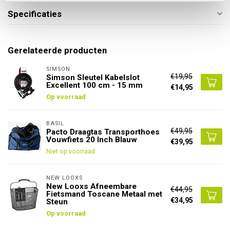
Specificaties
Gerelateerde producten
SIMSON
€19,95
Simson Sleutel Kabelslot
Excellent 100 cm - 15 mm
€14,95
Op voorraad
BASIL
€49,95
Pacto Draagtas Transporthoes
Vouwfiets 20 Inch Blauw
€39,95
Niet op voorraad
NEW LOOXS
New Looxs Afneembare
€44,95
Fietsmand Toscane Metaal met
€34,95
Steun
Op voorraad