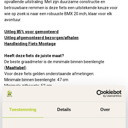
opvallende uitstraling. Met zijn duurzame constructie en
betrouwbare remmen is deze fiets een uitstekende keuze voor
wie op zoek is naar een robuuste BMX 20 inch, klaar voor elk
avontuur.
Uitleg 85% voor gemonteerd
Uitleg afgemonteerd bezorgen/afhalen
Handleiding Fiets Montage
Heeft deze fiets de juiste maat?
De beste graadmeter is de minimale binnen beenlengte
(
Maattabel
).
Voor deze fiets gelden onderstaande afmetingen:
Minimale binnen beenlengte: 47 cm
Minimale zithoogte: 52 cm
Framehoogte: 24 cm
Leeftijd: vanaf 8 jaar
Kenmerken:
Toestemming
Details
Over
Frame
Staal - glanzende lak
Kader
TIG gelast