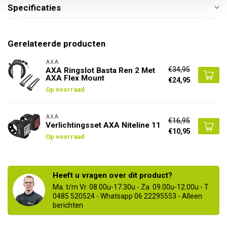
Specificaties
Gerelateerde producten
AXA
€34,95
AXA Ringslot Basta Ren 2 Met
AXA Flex Mount
€24,95
Op voorraad
AXA
€16,95
Verlichtingsset AXA Niteline 11
€10,95
Op voorraad
Heeft u vragen over dit product?
Ma. t/m Vr. 08.00u-17.30u - Za. 09.00u-12.00u - T
0485 520524 - Whatsapp 06 22295553 - Alleen
berichten