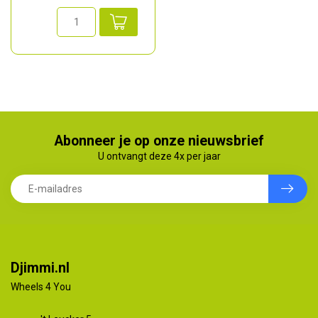
Abonneer je op onze nieuwsbrief
U ontvangt deze 4x per jaar
Djimmi.nl
Wheels 4 You