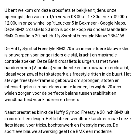
U bent welkom om deze crossfiets te bekijken tijdens onze
openingstijden van ma. t/m vr. van 08.00u - 17.30u en za. 09.00u -
12.00u in onze winkel op 't Leucker 5 in Box
meer -
Google Maps
.
Deze BMX crossfiets 20 inch is ook te koop via onderstaande link.
BMX Crossfiets 20 Inch Huffy Symbol Freestyle Blauw 23541W
De Huffy Symbol Freestyle BMX 20 inch in een stoere blauwe kleur
is ontworpen voor jonge rijders die stijl, kracht en maximale
controle zoeken. Deze BMX crossfiets is uitgerust met twee
handremmen (V-brakes) voor directe en betrouwbare remkracht,
ideaal voor zowel het skatepark als freestyle ritten in de buurt. Het
stevige freestyle-frame is gebouwd om sprongen, stoten en
intensief gebruik moeiteloos aan te kunnen, terwijl de 20 inch
wielen zorgen voor de perfecte balans tussen stabiliteit en
wendbaarheid voor kinderen en tieners.
Naast prestaties blinkt de Huffy Symbol Freestyle 20 inch BMX uit
in comfort en design. Het lichte en wendbare karakter maakt deze
fiets ideaal voor tricks, bochtenwerk en freestyle moves. De
sportieve blauwe afwerking geeft de BMX een moderne,