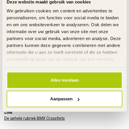
Remmen
Handremmen voor en achter
Deze website maakt gebruik van cookies
Uitvoering remmen
Aluminium V-Brakes
We gebruiken cookies om content en advertenties te
Handvatten
Slijtvast rubber
personaliseren, om functies voor social media te bieden
Banden
Luchtbanden
en om ons websiteverkeer te analyseren. Ook delen we
Velgen
Staal
informatie over uw gebruik van onze site met onze
Asdikte voor
10 mm
partners voor social media, adverteren en analyse. Deze
Asdikte achter
14 mm
partners kunnen deze gegevens combineren met andere
Kettingkast
Kunststof pistooltype
informatie die u aan ze heeft verstrekt of die ze hebben
Stuur
Verstelbaar naar voor of achter
verzameld op basis van uw gebruik van hun services.
Stuurhoogte
Niet verstelbaar
Zadelhoogte
Verstelbaar
Standaard
Metaal zwart
Alles toestaan
Bel
Metaal zwart
Gewicht product
10 kg
Voor gemonteerd
85%
Aanpassen
Garantie
2 Jaar m.u.v. slijtageonderdelen
Link
De gehele rubriek BMX Crossfiets