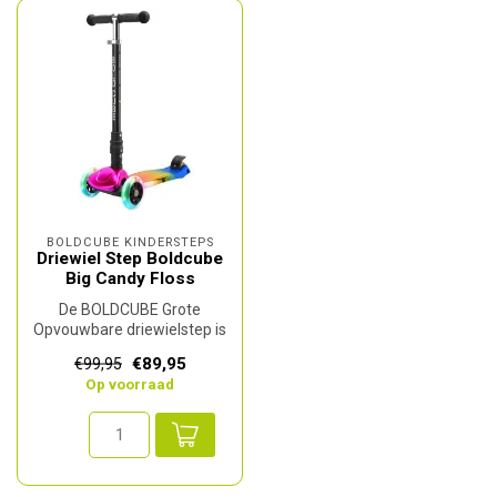
BOLDCUBE KINDERSTEPS
Driewiel Step Boldcube
Big Candy Floss
De BOLDCUBE Grote
Opvouwbare driewielstep is
de ideale keuze voor
€89,95
€99,95
kinderen vanaf...
Op voorraad