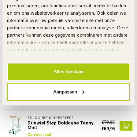
Link
personaliseren, om functies voor social media te bieden
De gehele rubriek Driewiel Step
en om ons websiteverkeer te analyseren. Ook delen we
Specificaties
informatie over uw gebruik van onze site met onze
partners voor social media, adverteren en analyse. Deze
partners kunnen deze gegevens combineren met andere
Gerelateerde producten
informatie die u aan ze heeft verstrekt of die ze hebben
verzameld op basis van uw gebruik van hun services.
RAZOR RIJDEND SPEELGOED
€79,95
Driewiel Step 2 in 1 Razor Rollie
Turquoise
€42,95
Op voorraad
Alles toestaan
BOLDCUBE KINDERSTEPS
€89,95
Driewiel Step Boldcube Teeny
Aanpassen
Fold Zeemeermin Roze
€69,95
Op voorraad
BOLDCUBE KINDERSTEPS
€79,95
Driewiel Step Boldcube Teeny
Mint
€59,95
Op voorraad