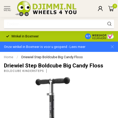
0
MENU
Winkel in Boxmeer
2 Jaar Garantie
9.7
Onze winkel in Boxmeer is voor u geopend - Lees meer
Home
/
Driewiel Step Boldcube Big Candy Floss
Driewiel Step Boldcube Big Candy Floss
BOLDCUBE KINDERSTEPS