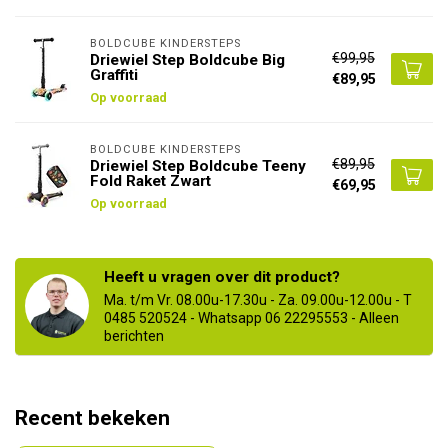
BOLDCUBE KINDERSTEPS
€99,95
Driewiel Step Boldcube Big
Graffiti
€89,95
Op voorraad
BOLDCUBE KINDERSTEPS
€89,95
Driewiel Step Boldcube Teeny
Fold Raket Zwart
€69,95
Op voorraad
Heeft u vragen over dit product?
Ma. t/m Vr. 08.00u-17.30u - Za. 09.00u-12.00u - T
0485 520524 - Whatsapp 06 22295553 - Alleen
berichten
Recent bekeken