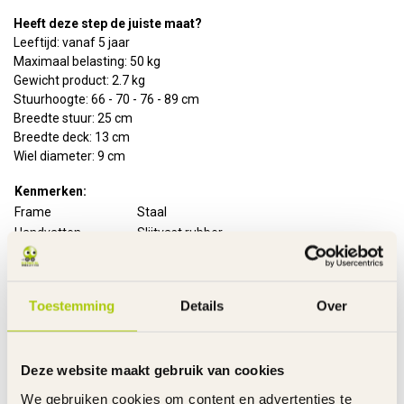
Heeft deze step de juiste maat?
Leeftijd: vanaf 5 jaar
Maximaal belasting: 50 kg
Gewicht product: 2.7 kg
Stuurhoogte: 66 - 70 - 76 - 89 cm
Breedte stuur: 25 cm
Breedte deck: 13 cm
Wiel diameter: 9 cm
Kenmerken:
Frame
Staal
Handvatten
Slijtvast rubber
Wielmaat
9 cm
Wielen
Polyurethaan
Rem achter
Voetrem op het achterwiel
Toestemming
Details
Over
Stuurhoogte
Verstelbaar
Montagetijd
10 minuten
Inclusief
Handleiding
Deze website maakt gebruik van cookies
Garantie product
2 Jaar m.u.v. slijtageonderdelen
We gebruiken cookies om content en advertenties te