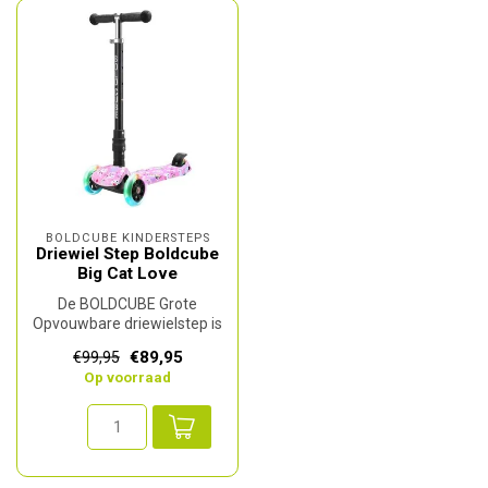
BOLDCUBE KINDERSTEPS
Driewiel Step Boldcube
Big Cat Love
De BOLDCUBE Grote
Opvouwbare driewielstep is
de ideale keuze voor
€89,95
€99,95
kinderen vanaf...
Op voorraad