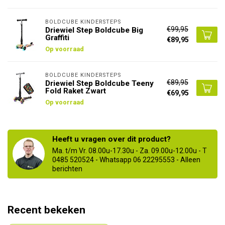
BOLDCUBE KINDERSTEPS
€99,95
Driewiel Step Boldcube Big
Graffiti
€89,95
Op voorraad
BOLDCUBE KINDERSTEPS
€89,95
Driewiel Step Boldcube Teeny
Fold Raket Zwart
€69,95
Op voorraad
Heeft u vragen over dit product?
Ma. t/m Vr. 08.00u-17.30u - Za. 09.00u-12.00u - T
0485 520524 - Whatsapp 06 22295553 - Alleen
berichten
Recent bekeken