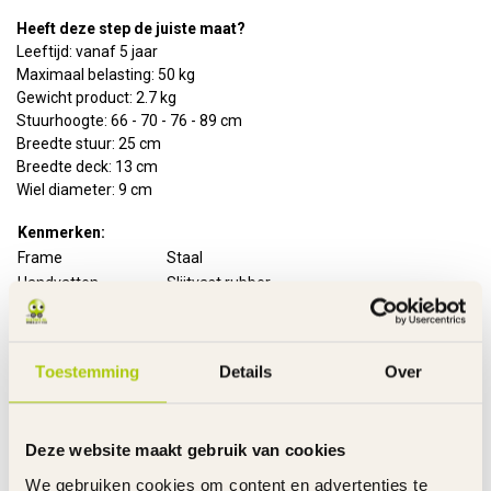
Heeft deze step de juiste maat?
Leeftijd: vanaf 5 jaar
Maximaal belasting: 50 kg
Gewicht product: 2.7 kg
Stuurhoogte: 66 - 70 - 76 - 89 cm
Breedte stuur: 25 cm
Breedte deck: 13 cm
Wiel diameter: 9 cm
Kenmerken:
Frame
Staal
Handvatten
Slijtvast rubber
Wielmaat
9 cm
Wielen
Polyurethaan
Rem achter
Voetrem op het achterwiel
Toestemming
Details
Over
Stuurhoogte
Verstelbaar
Montagetijd
10 minuten
Inclusief
Handleiding
Deze website maakt gebruik van cookies
Garantie product
2 Jaar m.u.v. slijtageonderdelen
We gebruiken cookies om content en advertenties te