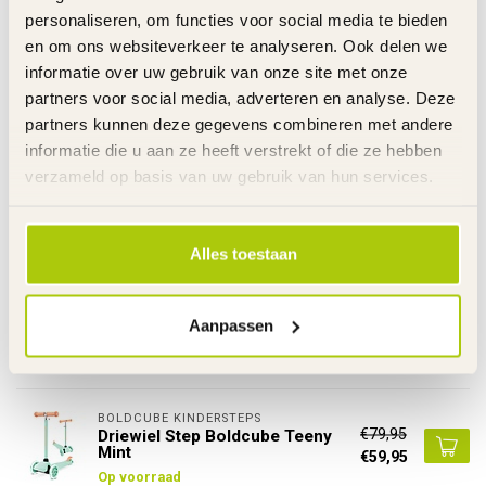
Link
personaliseren, om functies voor social media te bieden
De gehele rubriek Driewiel Step
en om ons websiteverkeer te analyseren. Ook delen we
Specificaties
informatie over uw gebruik van onze site met onze
partners voor social media, adverteren en analyse. Deze
partners kunnen deze gegevens combineren met andere
Gerelateerde producten
informatie die u aan ze heeft verstrekt of die ze hebben
verzameld op basis van uw gebruik van hun services.
RAZOR RIJDEND SPEELGOED
€79,95
Driewiel Step 2 in 1 Razor Rollie
Turquoise
€42,95
Op voorraad
Alles toestaan
BOLDCUBE KINDERSTEPS
€89,95
Driewiel Step Boldcube Teeny
Aanpassen
Fold Zeemeermin Roze
€69,95
Op voorraad
BOLDCUBE KINDERSTEPS
€79,95
Driewiel Step Boldcube Teeny
Mint
€59,95
Op voorraad