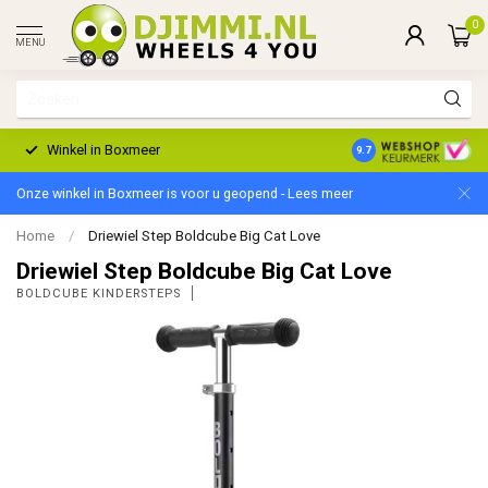
0
MENU
Winkel in Boxmeer
2 Jaar Garantie
9.7
Onze winkel in Boxmeer is voor u geopend - Lees meer
Home
/
Driewiel Step Boldcube Big Cat Love
Driewiel Step Boldcube Big Cat Love
BOLDCUBE KINDERSTEPS