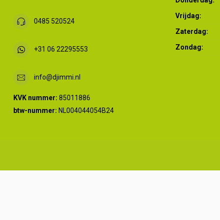
Vrijdag:
0485 520524
Zaterdag:
Zondag:
+31 06 22295553
info@djimmi.nl
KVK nummer:
85011886
btw-nummer:
NL004044054B24