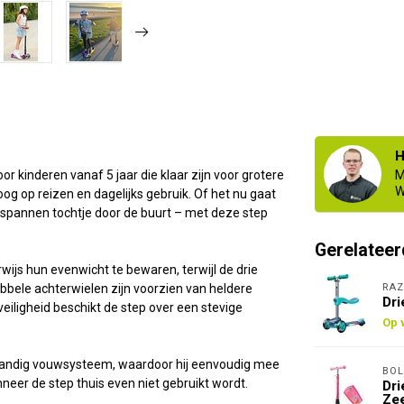
H
 kinderen vanaf 5 jaar die klaar zijn voor grotere
M
W
oog op reizen en dagelijks gebruik. Of het nu gaat
ntspannen tochtje door de buurt – met deze step
Gerelateer
ijs hun evenwicht te bewaren, terwijl de drie
RAZ
bbele achterwielen zijn voorzien van heldere
Dri
 veiligheid beschikt de step over een stevige
Op 
 handig vouwsysteem, waardoor hij eenvoudig mee
BOL
eer de step thuis even niet gebruikt wordt.
Dri
Ze