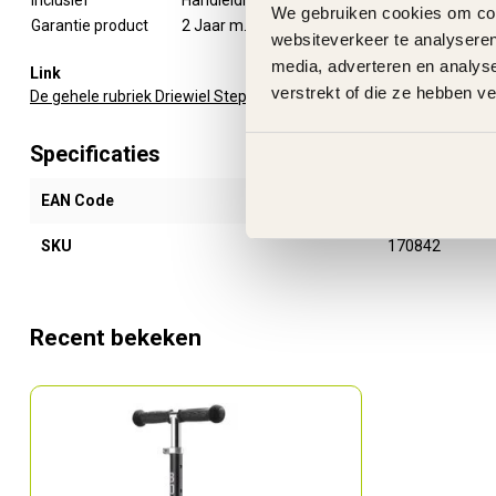
We gebruiken cookies om cont
Garantie product
2 Jaar m.u.v. slijtageonderdelen
websiteverkeer te analyseren
media, adverteren en analys
Link
verstrekt of die ze hebben v
De gehele rubriek Driewiel Step
Specificaties
EAN Code
506088584034
SKU
170842
Recent bekeken