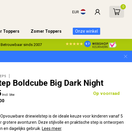
0
EUR
er Toppers
Zomer Toppers
Onze winkel
9.7
Betrouwbaar sinds 2007
EPS
Step Boldcube Big Dark Night
5
Op voorraad
Incl. btw
00
pvouwbare driewielstep is de ideale keuze voor kinderen vanaf 5
oor grotere avonturen. Deze stijlvolle en praktische step is ontworpen
n en dagelijks gebruik.
Lees meer
.