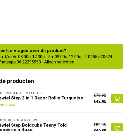
eeft u vragen over dit product?
a. t/m Vr. 08.00u-17.30u - Za. 09.00u-12.00u - T 0485 520524 -
hatsapp 06 22295553 - Alleen berichten
de producten
OR RIJDEND SPEELGOED
€79,95
ewiel Step 2 in 1 Razor Rollie Turquoise
€42,95
voorraad
DCUBE KINDERSTEPS
€89,95
ewiel Step Boldcube Teeny Fold
emeermin Roze
€69,95