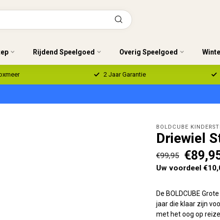
tep
Rijdend Speelgoed
Overig Speelgoed
Wint
Boxmeer
2 Jaar Garantie
BOLDCUBE KINDERST
Driewiel 
€89,9
€99,95
Uw voordeel €10,
De BOLDCUBE Grote O
jaar die klaar zijn v
met het oog op reize