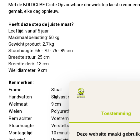
Met de BOLDCUBE Grote Opvouwbare driewielstep kiest u voor een co
gemak, elke dag opnieuw.
Heeft deze step de juiste maat?
Leeftijd: vanaf 5 jaar
Maximaal belasting: 50 kg
Gewicht product: 2.7 kg
Stuurhoogte: 66 - 70 - 76 - 89 cm
Breedte stuur: 25 cm
Breedte deck: 13 cm
Wiel diameter: 9 cm
Kenmerken:
Frame
Staal
Handvatten
Slijtvast rubber
Wielmaat
9 cm
Wielen
Polyurethaan
Toestemming
Rem achter
Voetrem op het achterwiel
Stuurhoogte
Verstelbaar
Montagetijd
10 minuten
Deze website maakt gebruik
Inclusief
Handleiding