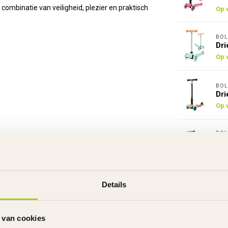
mbinatie van veiligheid, plezier en praktisch
Op 
BOL
Dri
Op 
BOL
Dri
Op 
BOL
Dri
Zw
Op 
Details
 van cookies